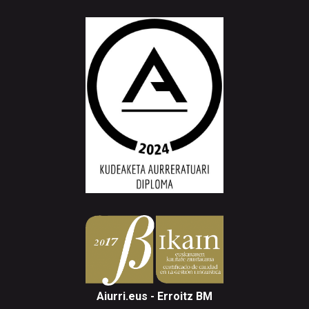
Aiurri.eus - Erroitz BM