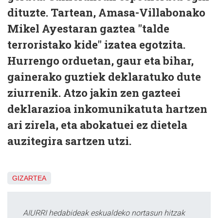
dituzte. Tartean, Amasa-Villabonako
Mikel Ayestaran gaztea "talde
terroristako kide" izatea egotzita.
Hurrengo orduetan, gaur eta bihar,
gainerako guztiek deklaratuko dute
ziurrenik. Atzo jakin zen gazteei
deklarazioa inkomunikatuta hartzen
ari zirela, eta abokatuei ez dietela
auzitegira sartzen utzi.
GIZARTEA
AIURRI hedabideak eskualdeko nortasun hitzak