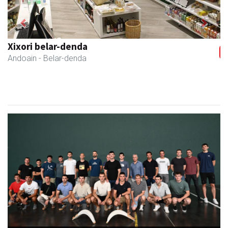
Previous
Next
Urrats inprimategia
Andoain
- Inprimategiak