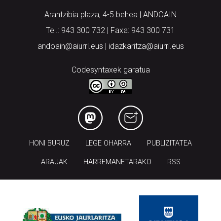
Arantzibia plaza, 4-5 behea | ANDOAIN
Tel.: 943 300 732 | Faxa: 943 300 731
andoain@aiurri.eus | idazkaritza@aiurri.eus
Codesyntaxek garatua
HONI BURUZ
LEGE OHARRA
PUBLIZITATEA
ARAUAK
HARREMANETARAKO
RSS