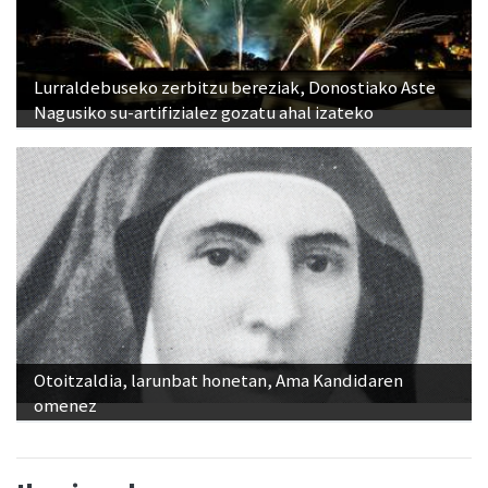
Lurraldebuseko zerbitzu bereziak, Donostiako Aste
Nagusiko su-artifizialez gozatu ahal izateko
Otoitzaldia, larunbat honetan, Ama Kandidaren
omenez