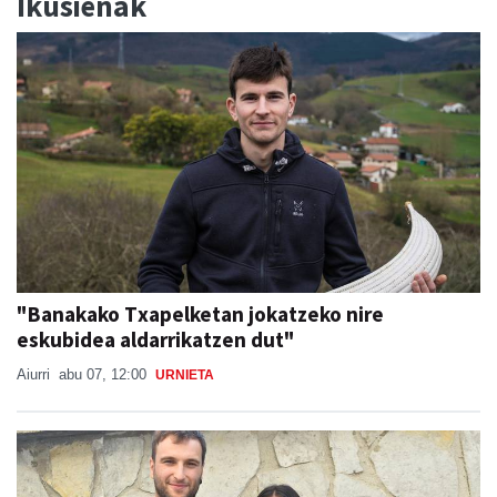
Ikusienak
"Banakako Txapelketan jokatzeko nire
eskubidea aldarrikatzen dut"
Aiurri
abu 07, 12:00
URNIETA