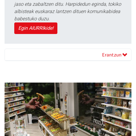
jaso eta zabaltzen ditu. Harpidedun eginda, tokiko
albisteak euskaraz lantzen dituen komunikabidea
babestuko duzu.
Egin AIURRIkide!
Erantzun