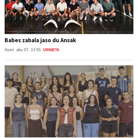
Babes zabala jaso du Ansak
Aiurri
abu 07, 13:55
URNIETA