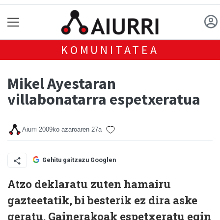
KOMUNITATEA
Mikel Ayestaran
villabonatarra espetxeratua
Aiurri
2009ko azaroaren 27a
Gehitu gaitzazu Googlen
Atzo deklaratu zuten hamairu
gazteetatik, bi besterik ez dira aske
geratu. Gainerakoak espetxeratu egin