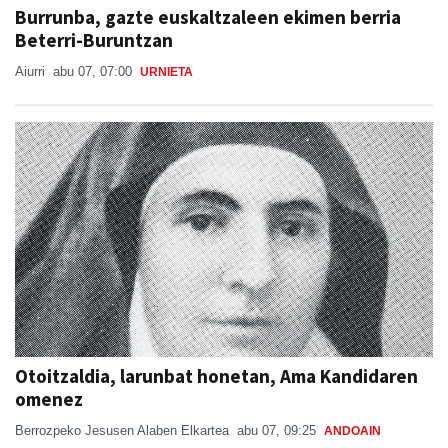
Burrunba, gazte euskaltzaleen ekimen berria
Beterri-Buruntzan
Aiurri
abu 07, 07:00
URNIETA
Otoitzaldia, larunbat honetan, Ama Kandidaren
omenez
Berrozpeko Jesusen Alaben Elkartea
abu 07, 09:25
ANDOAIN