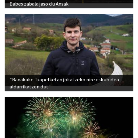
Babes zabala jaso du Ansak
"Banakako Txapelketan jokatzeko nire eskubidea
aldarrikatzen dut"