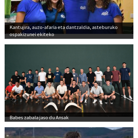
Kantujira, auzo-afaria eta dantzaldia, asteburuko
ospakizunei ekiteko
Babes zabala jaso du Ansak