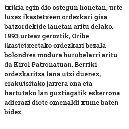
txikia egin dio ostegun honetan, urte
luzez ikastetxeen ordezkari gisa
batzordekide lanetan aritu delako.
1993.urteaz geroztik, Oribe
ikastetxeetako ordezkari bezala
bolondres modura burubelarri aritu
da Kirol Patronatuan. Berriki
ordezkaritza lana utzi duenez,
erakutsitako jarrera ona eta
hartutako lan guztiagatik eskerrona
adierazi diote omenaldi xume baten
bidez.