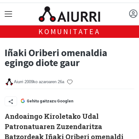
KOMUNITATEA
Iñaki Oriberi omenaldia
egingo diote gaur
Aiurri
2009ko azaroaren 26a
Gehitu gaitzazu Googlen
Andoaingo Kiroletako Udal
Patronatuaren Zuzendaritza
Batzordeak Iñaki Oriberi omenaldi