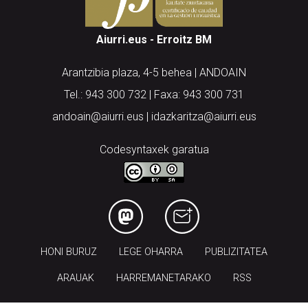
Aiurri.eus - Erroitz BM
Arantzibia plaza, 4-5 behea | ANDOAIN
Tel.: 943 300 732 | Faxa: 943 300 731
andoain@aiurri.eus | idazkaritza@aiurri.eus
Codesyntaxek garatua
HONI BURUZ
LEGE OHARRA
PUBLIZITATEA
ARAUAK
HARREMANETARAKO
RSS