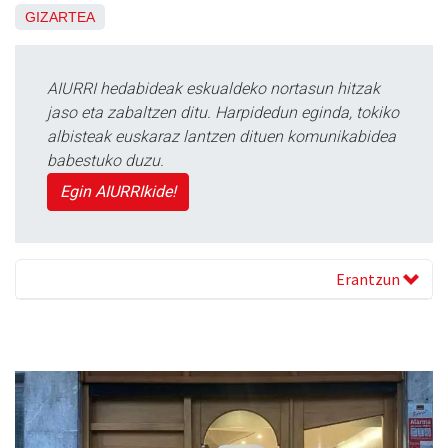
GIZARTEA
AIURRI hedabideak eskualdeko nortasun hitzak
jaso eta zabaltzen ditu. Harpidedun eginda, tokiko
albisteak euskaraz lantzen dituen komunikabidea
babestuko duzu.
Egin AIURRIkide!
Erantzun