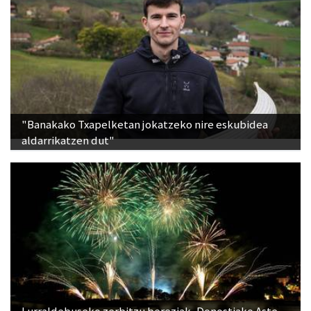
"Banakako Txapelketan jokatzeko nire eskubidea
aldarrikatzen dut"
Lurraldebuseko zerbitzu bereziak, Donostiako Aste