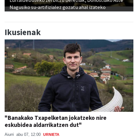
Nagusiko su-artifizialez gozatu ahal izateko
Ikusienak
"Banakako Txapelketan jokatzeko nire
eskubidea aldarrikatzen dut"
Aiurri
abu 07, 12:00
URNIETA