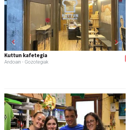
Previous
Next
Francisco Mendikute
Andoain
- Harategiak