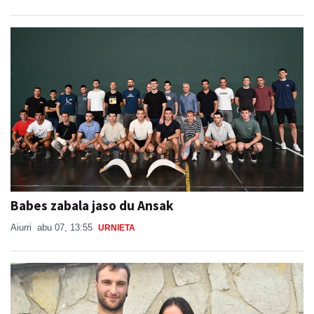
Babes zabala jaso du Ansak
Aiurri
abu 07, 13:55
URNIETA