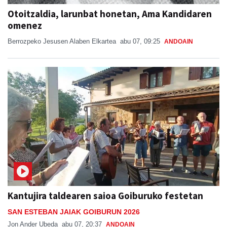
Otoitzaldia, larunbat honetan, Ama Kandidaren
omenez
Berrozpeko Jesusen Alaben Elkartea
abu 07, 09:25
ANDOAIN
Kantujira taldearen saioa Goiburuko festetan
SAN ESTEBAN JAIAK GOIBURUN 2026
Jon Ander Ubeda
abu 07, 20:37
ANDOAIN