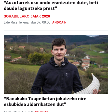
"Auzotarrek oso ondo erantzuten dute, beti
daude laguntzeko prest"
SORABILLAKO JAIAK 2026
Lide Ruiz Telleria
abu 07, 08:00
ANDOAIN
"Banakako Txapelketan jokatzeko nire
eskubidea aldarrikatzen dut"