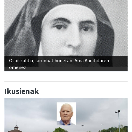
Otoitzaldia, larunbat honetan, Ama Kandidaren
omenez
Ikusienak