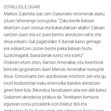
SOINUJOLE UGARI
Markos Zubeldia izan zen Oialumeko erromeriak alaitu
zituen lehenengo soinujolea. “Zaku berde batean
ekartzen zuen soinua eta bukatutakoan akabo! Zakuan
sartzen zuen eta ez zuen berriro ateratzen nahiz eta
dirua eskaini. Guk pagatutako 5 duroak baino gehiago
ere eskaintzen zioten beste pixka batean festa
luzatzeagatik, baina berak ezetz eta ezetz”.
Ondoren etorri ziren, Ramon Amenabar, eta Axentxiok
bereziki gogoratzen duen Manolo Amenabar soinujole
itsua. Donostiarra zen, autobusean etortzen zen eta gu
mutil koskorretan esku-erremolke batekin ateratzen
ginen bere bila. Bikondoa famatuaren aita ere aldi batez
Oialumen akordeoia jotakoa da. “Arrebaren komunio
egunean soinu-jotzailerik ezin bilatuz ibili eta
Andoaingo Felix Sanz etorri zen azkenean, baina esan