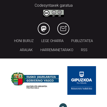
Codesyntaxek garatua
HONI BURUZ
LEGE OHARRA
PUBLIZITATEA
ARAUAK
HARREMANETARAKO
RSS