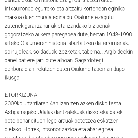
intxaurrondo egurreko eta altzairu kortenean eginiko
markoa duen murala egina du. Oialume ezagutu
zutenek garai zaharrak eta izandako bizipenak
gogoratzeko aukera paregabea dute, bertan 1943-1990
arteko Oialumeren historia laburbiltzen da: erromeriak,
soinujoleak, soldaduak, zozketak, taberna… Argibideekin
panel bat ere jarri dute alboan. Sagardotegi
denboraldian irekitzen duten Oialume tabernan dago
ikusgai.
ETORKIZUNA
2009ko urtarrilaren 4an izan zen azken disko festa.
Astigarragako Udalak dantzalekuak diskoteka batek
bete behar dituen lege-arauak betetzea eskatzen
dielako. Horrek, intsonorizazioa eta abar egitea
eskatzen die eta obra oso garestiak dira. Udalarekin