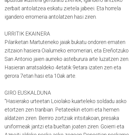
zerbait antolatzea eskatu zietela jabeei. Eta horrela
igandero erromeria antolatzen hasi ziren.
URRITIK EKAINERA
Pilariketan Martuteneko jaiak bukatu ondoren ematen
zitzaion hasiera Oialumeko erromeriari, eta Ereñotzuko
San Antonio jaien aurreko asteburura arte luzatzen zen.
Hasieran arratsaldeko 4etatik 9etara izaten zen eta
gerora 7etan hasi eta 10ak arte.
GIRO EUSKALDUNA
“Hasierako urteetan Loiolako kuarteleko soldadu asko
etortzen zen tranbian. Petateekin etorri eta hemen
aldatzen ziren. Berriro zortziak iritsitakoan, presaka
uniformeak jantzi eta bueltan joaten ziren. Goierri eta
Azpeiti aldeko neska asko zegoen Donostian neskame