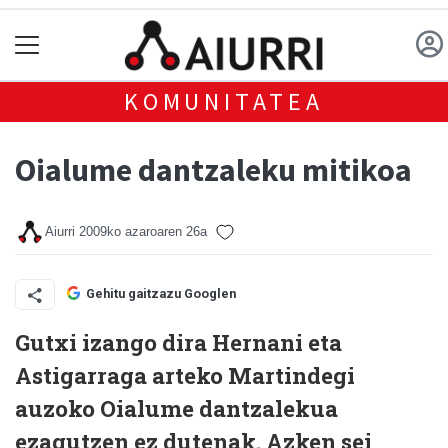
KOMUNITATEA
Oialume dantzaleku mitikoa
Aiurri
2009ko azaroaren 26a
Gehitu gaitzazu Googlen
Gutxi izango dira Hernani eta
Astigarraga arteko Martindegi
auzoko Oialume dantzalekua
ezagutzen ez dutenak. Azken sei