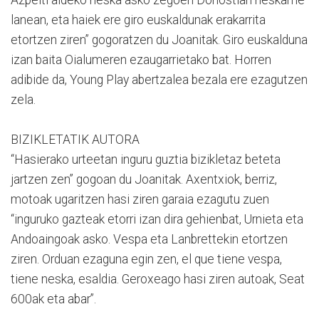
lanean, eta haiek ere giro euskaldunak erakarrita
etortzen ziren” gogoratzen du Joanitak. Giro euskalduna
izan baita Oialumeren ezaugarrietako bat. Horren
adibide da, Young Play abertzalea bezala ere ezagutzen
zela.
BIZIKLETATIK AUTORA
“Hasierako urteetan inguru guztia bizikletaz beteta
jartzen zen” gogoan du Joanitak. Axentxiok, berriz,
motoak ugaritzen hasi ziren garaia ezagutu zuen
“inguruko gazteak etorri izan dira gehienbat, Urnieta eta
Andoaingoak asko. Vespa eta Lanbrettekin etortzen
ziren. Orduan ezaguna egin zen, el que tiene vespa,
tiene neska, esaldia. Geroxeago hasi ziren autoak, Seat
600ak eta abar”.