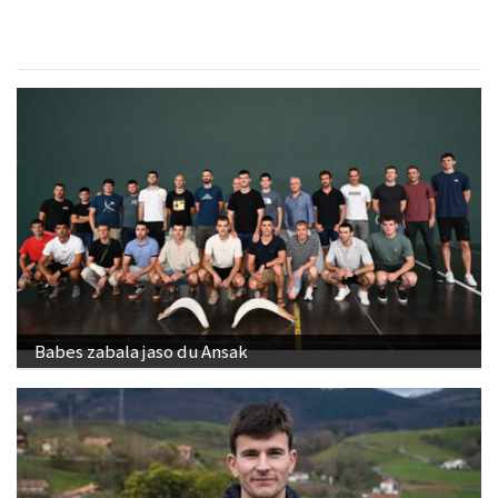
Babes zabala jaso du Ansak