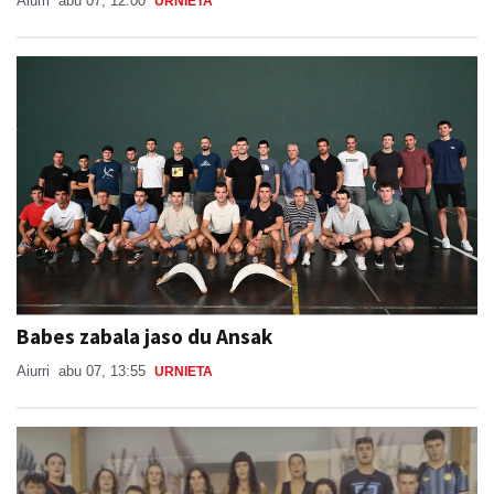
Aiurri
abu 07, 12:00
URNIETA
Babes zabala jaso du Ansak
Aiurri
abu 07, 13:55
URNIETA