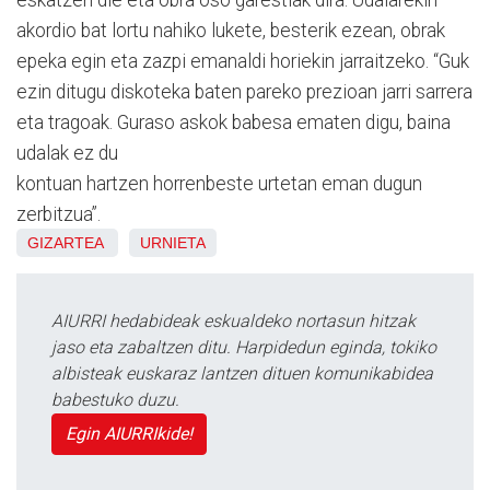
akordio bat lortu nahiko lukete, besterik ezean, obrak
epeka egin eta zazpi emanaldi horiekin jarraitzeko. “Guk
ezin ditugu diskoteka baten pareko prezioan jarri sarrera
eta tragoak. Guraso askok babesa ematen digu, baina
udalak ez du
kontuan hartzen horrenbeste urtetan eman dugun
zerbitzua”.
GIZARTEA
URNIETA
AIURRI hedabideak eskualdeko nortasun hitzak
jaso eta zabaltzen ditu. Harpidedun eginda, tokiko
albisteak euskaraz lantzen dituen komunikabidea
babestuko duzu.
Egin AIURRIkide!