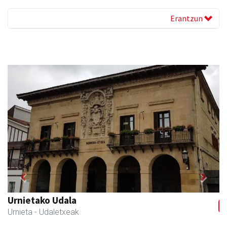
Erantzun
Previous
Next
Urnietako Udala
Urnieta
- Udaletxeak