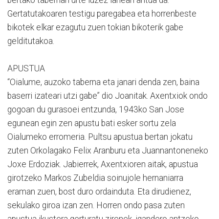
Gertatutakoaren testigu paregabea eta horrenbeste
bikotek elkar ezagutu zuen tokian bikoterik gabe
gelditutakoa.
APUSTUA
“Oialume, auzoko taberna eta janari denda zen, baina
baserri izateari utzi gabe” dio Joanitak. Axentxiok ondo
gogoan du gurasoei entzunda, 1943ko San Jose
egunean egin zen apustu bati esker sortu zela
Oialumeko erromeria. Pultsu apustua bertan jokatu
zuten Orkolagako Felix Aranburu eta Juannantoneneko
Joxe Erdoziak. Jabierrek, Axentxioren aitak, apustua
girotzeko Markos Zubeldia soinujole hernaniarra
eraman zuen, bost duro ordainduta. Eta dirudienez,
sekulako giroa izan zen. Horren ondo pasa zuten
apustua ikustera gerturatu zirenek, igandero antzeko