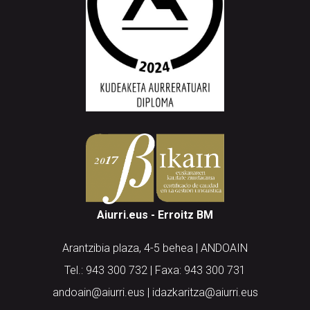
Aiurri.eus - Erroitz BM
Arantzibia plaza, 4-5 behea | ANDOAIN
Tel.: 943 300 732 | Faxa: 943 300 731
andoain@aiurri.eus | idazkaritza@aiurri.eus