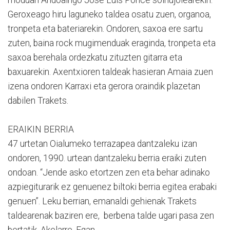
Geroxeago hiru laguneko taldea osatu zuen, organoa,
tronpeta eta bateriarekin. Ondoren, saxoa ere sartu
zuten, baina rock mugimenduak eraginda, tronpeta eta
saxoa berehala ordezkatu zituzten gitarra eta
baxuarekin. Axentxioren taldeak hasieran Amaia zuen
izena ondoren Karraxi eta gerora oraindik plazetan
dabilen Trakets.
ERAIKIN BERRIA
47 urtetan Oialumeko terrazapea dantzaleku izan
ondoren, 1990. urtean dantzaleku berria eraiki zuten
ondoan. “Jende asko etortzen zen eta behar adinako
azpiegiturarik ez genuenez biltoki berria egitea erabaki
genuen”. Leku berrian, emanaldi gehienak Trakets
taldearenak baziren ere, berbena talde ugari pasa zen
bertatik, Akelarre, Egan…