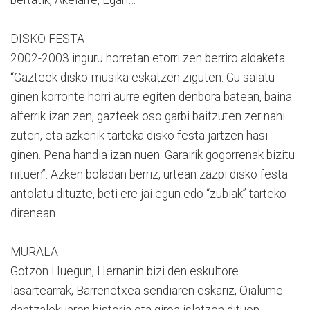
DISKO FESTA
2002-2003 inguru horretan etorri zen berriro aldaketa.
“Gazteek disko-musika eskatzen ziguten. Gu saiatu
ginen korronte horri aurre egiten denbora batean, baina
alferrik izan zen, gazteek oso garbi baitzuten zer nahi
zuten, eta azkenik tarteka disko festa jartzen hasi
ginen. Pena handia izan nuen. Garairik gogorrenak bizitu
nituen”. Azken boladan berriz, urtean zazpi disko festa
antolatu dituzte, beti ere jai egun edo “zubiak” tarteko
direnean.
MURALA
Gotzon Huegun, Hernanin bizi den eskultore
lasartearrak, Barrenetxea sendiaren eskariz, Oialume
dantzalekuaren historia eta giroa islatzen dituen