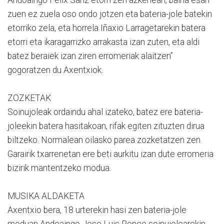
zuen ez zuela oso ondo jotzen eta bateria-jole batekin
etorriko zela, eta horrela Iñaxio Larragetarekin batera
etorri eta ikaragarrizko arrakasta izan zuten, eta aldi
batez beraiek izan ziren erromeriak alaitzen”
gogoratzen du Axentxiok.
ZOZKETAK
Soinujoleak ordaindu ahal izateko, batez ere bateria-
joleekin batera hasitakoan, rifak egiten zituzten dirua
biltzeko. Normalean oilasko parea zozketatzen zen.
Garairik txarrenetan ere beti aurkitu izan dute erromeria
bizirik mantentzeko modua.
MUSIKA ALDAKETA
Axentxio bera, 18 urterekin hasi zen bateria-jole
moduan Andoaingo Jose Luis Ponce soinujolearekin.