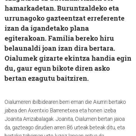
hamarkadetan. Buruntzaldeko eta
urrunagoko gazteentzat erreferente
izan da igandetako plana
egiterakoan. Familia bereko hiru
belaunaldi joan izan dira bertara.
Oialumek gizarte ekintza handia egin
du, gaur egun bikote diren asko
bertan ezagutu baitziren.
Oialumeren ibilbidearen berri eman die Aiurriri bertako
jabea den Axentxio Barrenetxea eta honen izeba
Joanita Arrizabalagak. Joanita, Oialumen bertan jaioa
da, gazteago dirudien arren 86 urteak beteak ditu, eta
bertako tabernan urte luzez lanean aritua da.