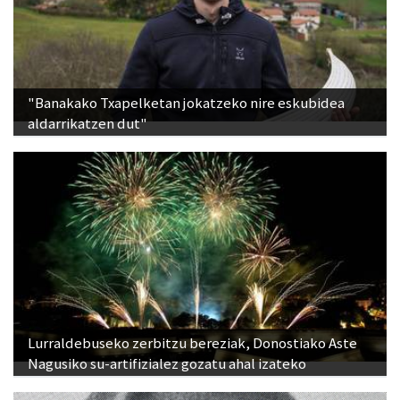
"Banakako Txapelketan jokatzeko nire eskubidea
aldarrikatzen dut"
Lurraldebuseko zerbitzu bereziak, Donostiako Aste
Nagusiko su-artifizialez gozatu ahal izateko