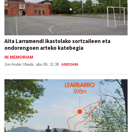
Aita Larramendi ikastolako sortzaileen eta
ondorengoen arteko katebegia
IN MEMORIAM
Jon Ander Ubeda
abu 06, 11:38
ANDOAIN