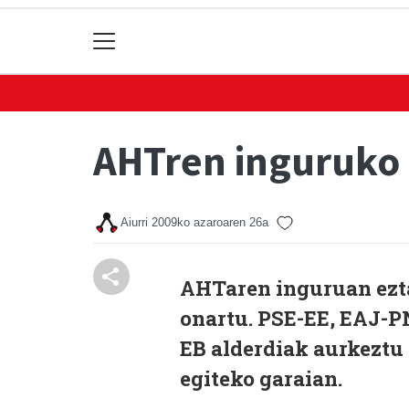
AHTren inguruko 
Aiurri
2009ko azaroaren 26a
AHTaren inguruan ezta
onartu. PSE-EE, EAJ-PN
EB alderdiak aurkeztu 
egiteko garaian.