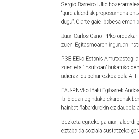
Sergio Barreiro IUko bozeramaleak
"gure alderdiak proposamena ontza
dugu". Giarte gaiei babesa eman b
Juan Carlos Cano PPko ordezkaria
zuen. Egitasmoaren inguruan insti
PSE-EEko Estanis Amutxastegi alk
zuen eta "insultoan" bukatuko den 
adierazi du beharrezkoa dela AHTa
EAJ-PNVko Iñaki Egibarrek Andoain
ibilbideari egindako ekarpenak be
hainbat ñabardurekin ez daudela 
Bozketa egiteko garaian, alderdi
eztabaida soziala sustatzeko gara