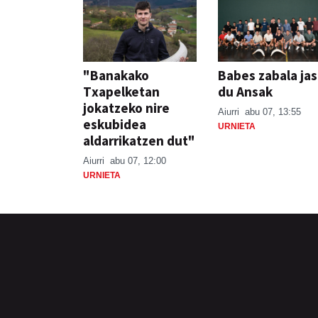
"Banakako
Babes zabala ja
Txapelketan
du Ansak
jokatzeko nire
Aiurri
abu 07, 13:55
eskubidea
URNIETA
aldarrikatzen dut"
Aiurri
abu 07, 12:00
URNIETA