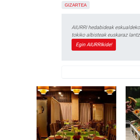
GIZARTEA
AIURRI hedabideak eskualdeko n
tokiko albisteak euskaraz lan
Egin AIURRIkide!