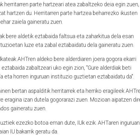
 herritarren parte hartzeari atea zabaltzeko deia egin zuen,
t hartzen du. Herritarren parte hartzea beharrezko ikusten
ehar zaiela gaineratu zuen.
k bere aldetik eztabaida faltsua eta zaharkitua dela esan
tuzioetan luze eta zabal eztabaidatu dela gaineratu zuen.
ateak AHTren aldeko bere alderdiaren joera gogora ekarri
eztabaida zabaltzeari uko egin zion, "Gure alderdiak beti
 eta horren inguruan instituzio guztietan eztabaidatu da".
en bertan aspalditik herritarrek eta herriko eragileek AHTr
re eragina izan dutela gogorarazi zuen. Mozioan aipatzen dir
ados gaineratu zuen.
 guztiek ezezko botoa eman dute, IUk ezik. AHTaren inguruan
ian IU bakarrik geratu da.