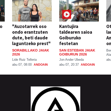
so
"Auzotarrek oso
Kantujira
Ot
ondo erantzuten
taldearen saioa
la
dute, beti daude
Goiburuko
A
laguntzeko prest"
festetan
o
SORABILLAKO JAIAK
SAN ESTEBAN JAIAK
Be
2026
GOIBURUN 2026
Ala
Lide Ruiz Telleria
Jon Ander Ubeda
abu
abu 07, 08:00
abu 07, 20:37
ANDOAIN
ANDOAIN