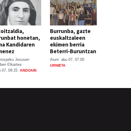
oitzaldia,
Burrunba, gazte
runbat honetan,
euskaltzaleen
ma Kandidaren
ekimen berria
menez
Beterri-Buruntzan
rrozpeko Jesusen
Aiurri
abu 07, 07:00
ben Elkartea
URNIETA
 07, 09:25
ANDOAIN