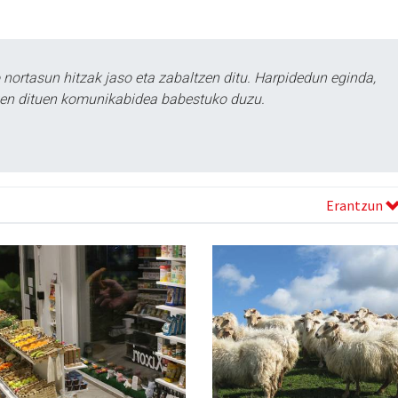
ortasun hitzak jaso eta zabaltzen ditu. Harpidedun eginda,
tzen dituen komunikabidea babestuko duzu.
Erantzun