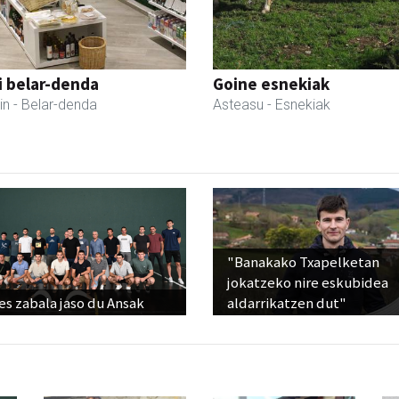
i belar-denda
Goine esnekiak
in
- Belar-denda
Asteasu
- Esnekiak
"Banakako Txapelketan
jokatzeko nire eskubidea
s zabala jaso du Ansak
aldarrikatzen dut"