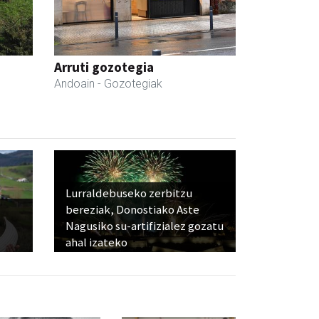
Arruti gozotegia
Andoain
- Gozotegiak
Lurraldebuseko zerbitzu
bereziak, Donostiako Aste
Nagusiko su-artifizialez gozatu
ahal izateko