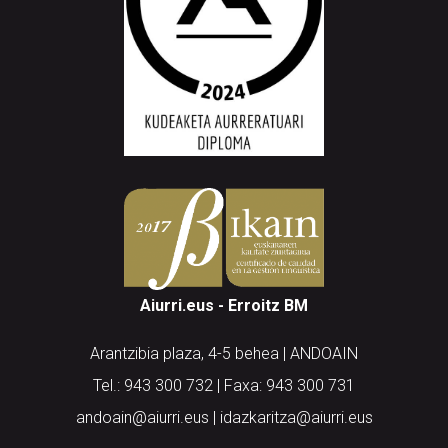
Aiurri.eus - Erroitz BM
Arantzibia plaza, 4-5 behea | ANDOAIN
Tel.: 943 300 732 | Faxa: 943 300 731
andoain@aiurri.eus | idazkaritza@aiurri.eus