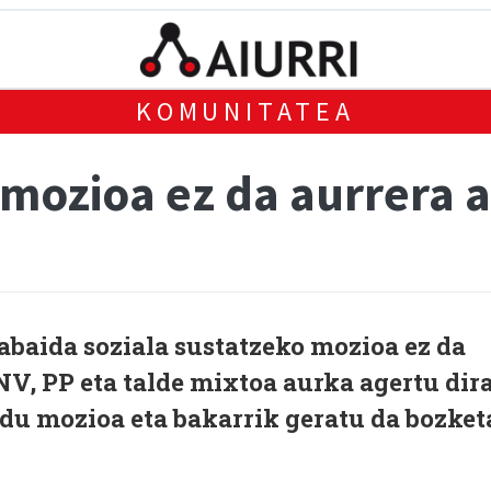
KOMUNITATEA
mozioa ez da aurrera a
baida soziala sustatzeko mozioa ez da
V, PP eta talde mixtoa aurka agertu dira
du mozioa eta bakarrik geratu da bozket