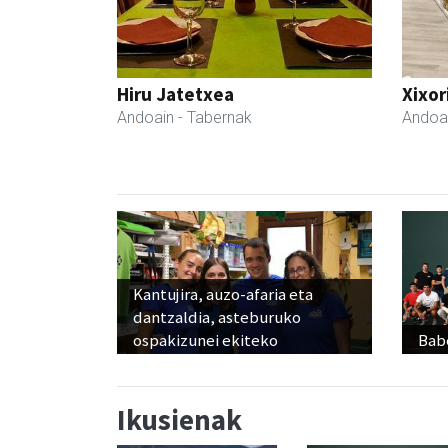
Hiru Jatetxea
Xixor
Andoain
- Tabernak
Andoa
Kantujira, auzo-afaria eta
dantzaldia, asteburuko
ospakizunei ekiteko
Babe
Ikusienak