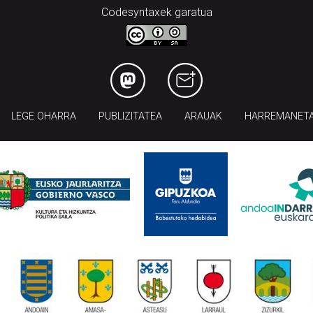
Codesyntaxek garatua
LEGE OHARRA
PUBLIZITATEA
ARAUAK
HARREMANET