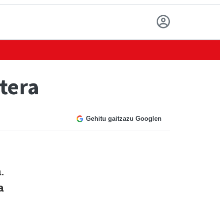
tera
Gehitu gaitzazu Googlen
.
a