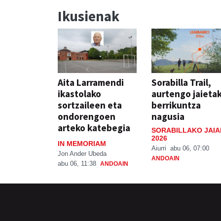
Ikusienak
Aita Larramendi
Sorabilla Trail,
ikastolako
aurtengo jaieta
sortzaileen eta
berrikuntza
ondorengoen
nagusia
arteko katebegia
SORABILLAKO JAIA
2026
IN MEMORIAM
Aiurri
abu 06, 07:00
Jon Ander Ubeda
ANDOAIN
abu 06, 11:38
ANDOAIN