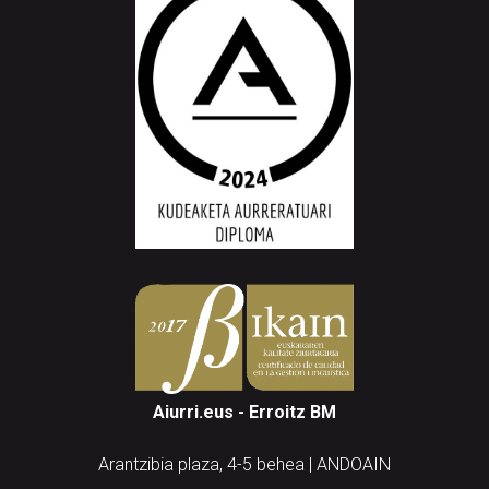
Aiurri.eus - Erroitz BM
Arantzibia plaza, 4-5 behea | ANDOAIN