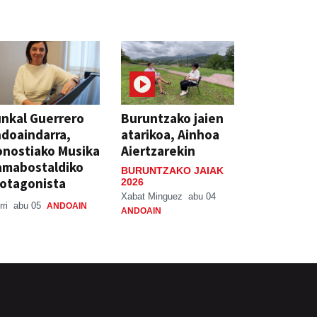
nkal Guerrero
Buruntzako jaien
doaindarra,
atarikoa, Ainhoa
nostiako Musika
Aiertzarekin
amabostaldiko
BURUNTZAKO JAIAK
otagonista
2026
Xabat Minguez
abu 04
rri
abu 05
ANDOAIN
ANDOAIN