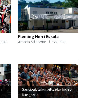
Fleming Herri Eskola
ndak
Amasa-Villabona
- Hezkuntza
n
Santioak laburbiltzeko bideo
ikusgarria