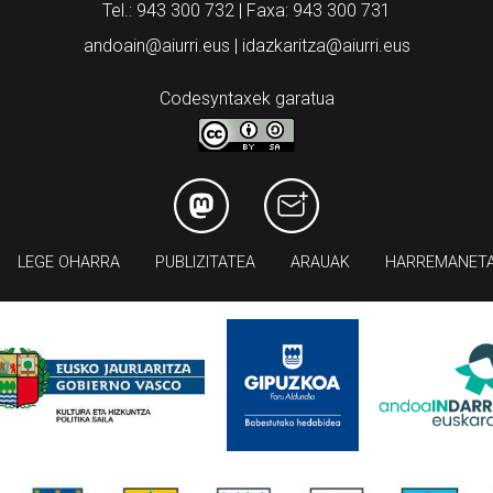
Tel.: 943 300 732 | Faxa: 943 300 731
andoain@aiurri.eus | idazkaritza@aiurri.eus
Codesyntaxek garatua
LEGE OHARRA
PUBLIZITATEA
ARAUAK
HARREMANET