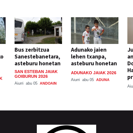
Bus zerbitzua
Adunako jaien
Ju
ko
Sanestebanetara,
lehen txanpa,
an
asteburu honetan
asteburu honetan
Do
H
SAN ESTEBAN JAIAK
ADUNAKO JAIAK 2026
pr
GOIBURUN 2026
K
Aiurri
abu 05
ADUNA
Aiurri
abu 05
ANDOAIN
Aiu