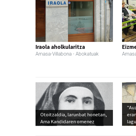
Iraola aholkularitza
Eizme
Amasa-Villabona
- Abokatuak
Amasa
"Au
Otoitzaldia, larunbat honetan,
era
Ama Kandidaren omenez
lag