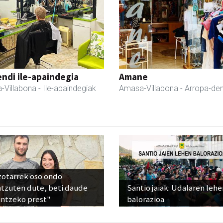
ndi ile-apaindegia
Amane
-Villabona
- Ile-apaindegiak
Amasa-Villabona
- Arropa-de
zotarrek oso ondo
ntzuten dute, beti daude
Santio jaiak: Udalaren lehe
untzeko prest"
balorazioa