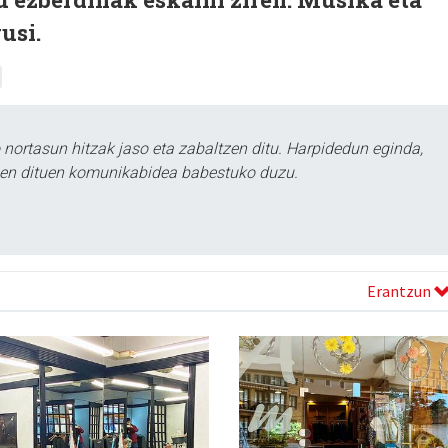
usi.
ortasun hitzak jaso eta zabaltzen ditu. Harpidedun eginda,
tzen dituen komunikabidea babestuko duzu.
Erantzun