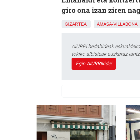
giro ona izan ziren nag
GIZARTEA
AMASA-VILLABONA
AIURRI hedabideak eskualdeko n
tokiko albisteak euskaraz lan
Egin AIURRIkide!