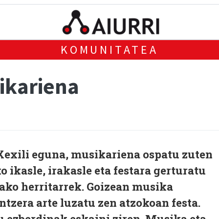
KOMUNITATEA
ikariena
 Xexili eguna, musikariena ospatu zuten
 ikasle, irakasle eta festara gerturatu
rako herritarrek. Goizean musika
untzera arte luzatu zen atzokoan festa.
 ezberdinak eskaini ziren. Musika eta