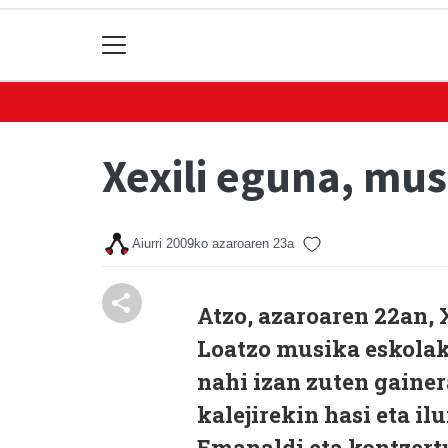
Xexili eguna, mus
Aiurri
2009ko azaroaren 23a
Atzo, azaroaren 22an,
Loatzo musika eskolako
nahi izan zuten gaine
kalejirekin hasi eta il
Emanaldi eta kontzertu