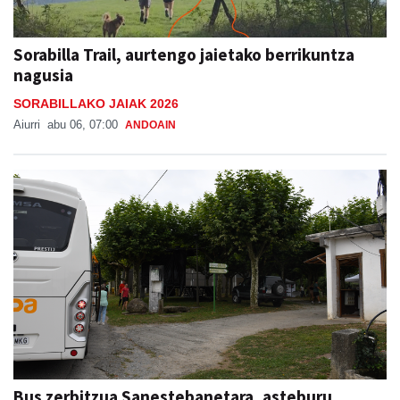
Sorabilla Trail, aurtengo jaietako berrikuntza
nagusia
SORABILLAKO JAIAK 2026
Aiurri
abu 06, 07:00
ANDOAIN
Bus zerbitzua Sanestebanetara, asteburu