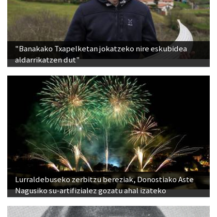
"Banakako Txapelketan jokatzeko nire eskubidea
aldarrikatzen dut"
Lurraldebuseko zerbitzu bereziak, Donostiako Aste
Nagusiko su-artifizialez gozatu ahal izateko