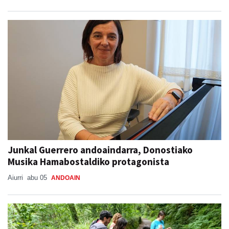
Junkal Guerrero andoaindarra, Donostiako
Musika Hamabostaldiko protagonista
Aiurri
abu 05
ANDOAIN