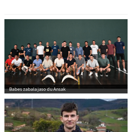
Babes zabala jaso du Ansak