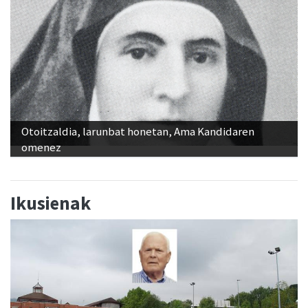
Otoitzaldia, larunbat honetan, Ama Kandidaren
omenez
Ikusienak