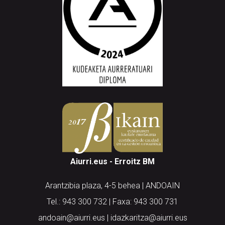
Aiurri.eus - Erroitz BM
Arantzibia plaza, 4-5 behea | ANDOAIN
Tel.: 943 300 732 | Faxa: 943 300 731
andoain@aiurri.eus | idazkaritza@aiurri.eus