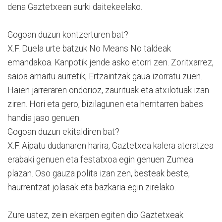
dena Gaztetxean aurki daitekeelako.
Gogoan duzun kontzerturen bat?
X.F. Duela urte batzuk No Means No taldeak
emandakoa. Kanpotik jende asko etorri zen. Zoritxarrez,
saioa amaitu aurretik, Ertzaintzak gaua izorratu zuen.
Haien jarreraren ondorioz, zaurituak eta atxilotuak izan
ziren. Hori eta gero, bizilagunen eta herritarren babes
handia jaso genuen.
Gogoan duzun ekitaldiren bat?
X.F. Aipatu dudanaren harira, Gaztetxea kalera ateratzea
erabaki genuen eta festatxoa egin genuen Zumea
plazan. Oso gauza polita izan zen, besteak beste,
haurrentzat jolasak eta bazkaria egin zirelako.
Zure ustez, zein ekarpen egiten dio Gaztetxeak