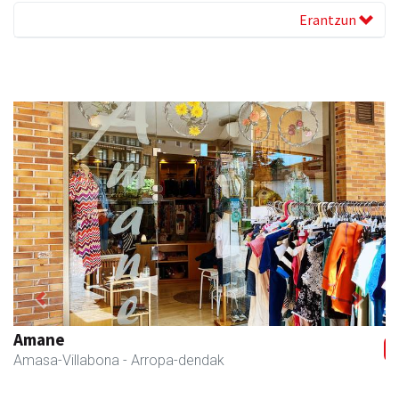
Erantzun
Previous
Next
Amane
Amasa-Villabona
- Arropa-dendak