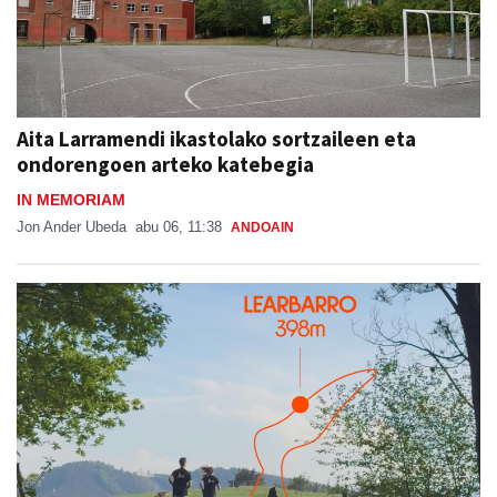
Aita Larramendi ikastolako sortzaileen eta
ondorengoen arteko katebegia
IN MEMORIAM
Jon Ander Ubeda
abu 06, 11:38
ANDOAIN