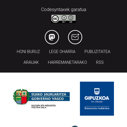
Codesyntaxek garatua
HONI BURUZ
LEGE OHARRA
PUBLIZITATEA
ARAUAK
HARREMANETARAKO
RSS