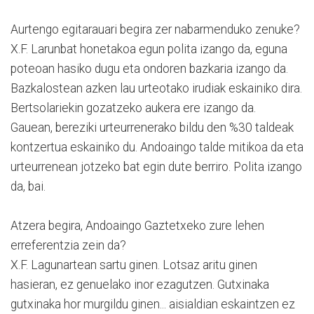
Aurtengo egitarauari begira zer nabarmenduko zenuke?
X.F. Larunbat honetakoa egun polita izango da, eguna
poteoan hasiko dugu eta ondoren bazkaria izango da.
Bazkalostean azken lau urteotako irudiak eskainiko dira.
Bertsolariekin gozatzeko aukera ere izango da.
Gauean, bereziki urteurrenerako bildu den %30 taldeak
kontzertua eskainiko du. Andoaingo talde mitikoa da eta
urteurrenean jotzeko bat egin dute berriro. Polita izango
da, bai.
Atzera begira, Andoaingo Gaztetxeko zure lehen
erreferentzia zein da?
X.F. Lagunartean sartu ginen. Lotsaz aritu ginen
hasieran, ez genuelako inor ezagutzen. Gutxinaka
gutxinaka hor murgildu ginen... aisialdian eskaintzen ez