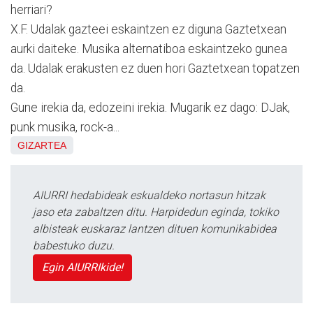
herriari?
X.F. Udalak gazteei eskaintzen ez diguna Gaztetxean
aurki daiteke. Musika alternatiboa eskaintzeko gunea
da. Udalak erakusten ez duen hori Gaztetxean topatzen
da.
Gune irekia da, edozeini irekia. Mugarik ez dago: DJak,
punk musika, rock-a...
GIZARTEA
AIURRI hedabideak eskualdeko nortasun hitzak
jaso eta zabaltzen ditu. Harpidedun eginda, tokiko
albisteak euskaraz lantzen dituen komunikabidea
babestuko duzu.
Egin AIURRIkide!