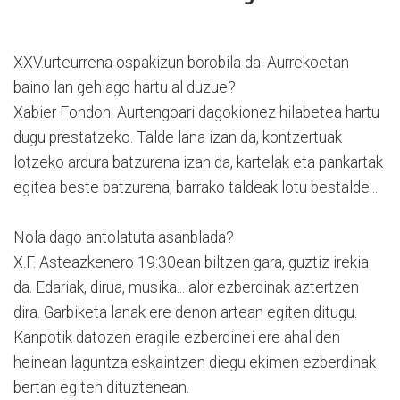
XXV.urteurrena ospakizun borobila da. Aurrekoetan
baino lan gehiago hartu al duzue?
Xabier Fondon. Aurtengoari dagokionez hilabetea hartu
dugu prestatzeko. Talde lana izan da, kontzertuak
lotzeko ardura batzurena izan da, kartelak eta pankartak
egitea beste batzurena, barrako taldeak lotu bestalde...
Nola dago antolatuta asanblada?
X.F. Asteazkenero 19:30ean biltzen gara, guztiz irekia
da. Edariak, dirua, musika... alor ezberdinak aztertzen
dira. Garbiketa lanak ere denon artean egiten ditugu.
Kanpotik datozen eragile ezberdinei ere ahal den
heinean laguntza eskaintzen diegu ekimen ezberdinak
bertan egiten dituztenean.