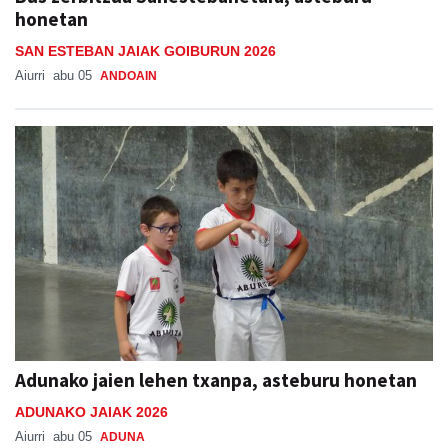
honetan
SAN ESTEBAN JAIAK GOIBURUN 2026
Aiurri
abu 05
ANDOAIN
Adunako jaien lehen txanpa, asteburu honetan
ADUNAKO JAIAK 2026
Aiurri
abu 05
ADUNA