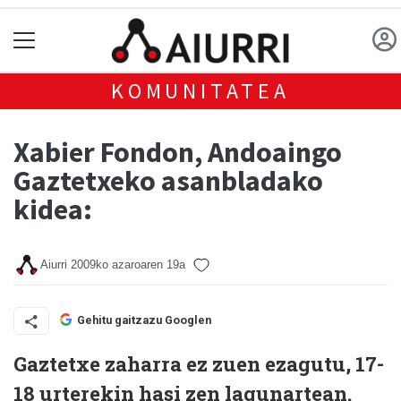
KOMUNITATEA
Xabier Fondon, Andoaingo
Gaztetxeko asanbladako
kidea:
Aiurri
2009ko azaroaren 19a
Gehitu gaitzazu Googlen
Gaztetxe zaharra ez zuen ezagutu, 17-
18 urterekin hasi zen lagunartean.