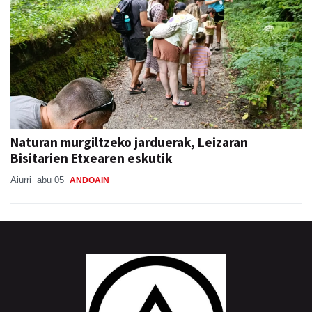
Naturan murgiltzeko jarduerak, Leizaran
Bisitarien Etxearen eskutik
Aiurri
abu 05
ANDOAIN