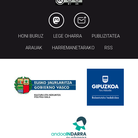
HONI BURUZ
LEGE OHARRA
PUBLIZITATEA
ARAUAK
HARREMANETARAKO
RSS