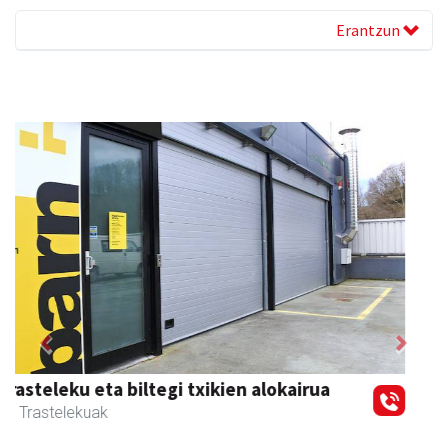
Erantzun
Previous
Next
Itxaspe
Urnieta
- Frutategiak