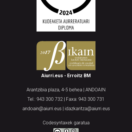
Aiurri.eus - Erroitz BM
Arantzibia plaza, 4-5 behea | ANDOAIN
Tel.: 943 300 732 | Faxa: 943 300 731
andoain@aiurri.eus | idazkaritza@aiurri.eus
Codesyntaxek garatua