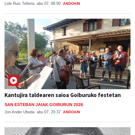
Lide Ruiz Telleria
abu 07, 08:00
ANDOAIN
Kantujira taldearen saioa Goiburuko festetan
SAN ESTEBAN JAIAK GOIBURUN 2026
Jon Ander Ubeda
abu 07, 20:37
ANDOAIN