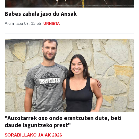
Babes zabala jaso du Ansak
Aiurri
abu 07, 13:55
URNIETA
"Auzotarrek oso ondo erantzuten dute, beti
daude laguntzeko prest"
SORABILLAKO JAIAK 2026