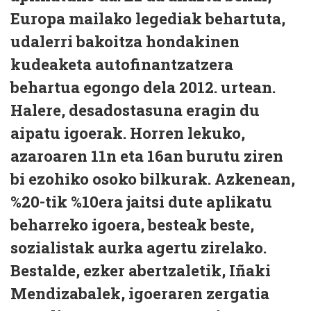
Europa mailako legediak behartuta,
udalerri bakoitza hondakinen
kudeaketa autofinantzatzera
behartua egongo dela 2012. urtean.
Halere, desadostasuna eragin du
aipatu igoerak. Horren lekuko,
azaroaren 11n eta 16an burutu ziren
bi ezohiko osoko bilkurak. Azkenean,
%20-tik %10era jaitsi dute aplikatu
beharreko igoera, besteak beste,
sozialistak aurka agertu zirelako.
Bestalde, ezker abertzaletik, Iñaki
Mendizabalek, igoeraren zergatia