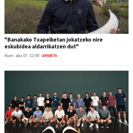
"Banakako Txapelketan jokatzeko nire
eskubidea aldarrikatzen dut"
Aiurri
abu 07, 12:00
URNIETA