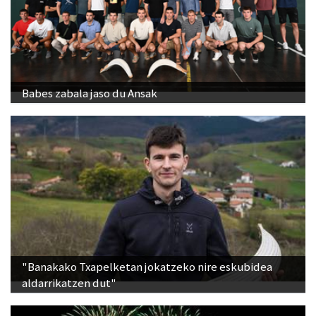
Babes zabala jaso du Ansak
"Banakako Txapelketan jokatzeko nire eskubidea
aldarrikatzen dut"