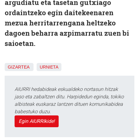
argudiatu eta tasetan gutxiago
ordaintzeko egin daitekeenaren
mezua herritarrengana heltzeko
dagoen beharra azpimarratu zuen bi
saioetan.
GIZARTEA
URNIETA
AIURRI hedabideak eskualdeko nortasun hitzak
jaso eta zabaltzen ditu. Harpidedun eginda, tokiko
albisteak euskaraz lantzen dituen komunikabidea
babestuko duzu.
Egin AIURRIkide!