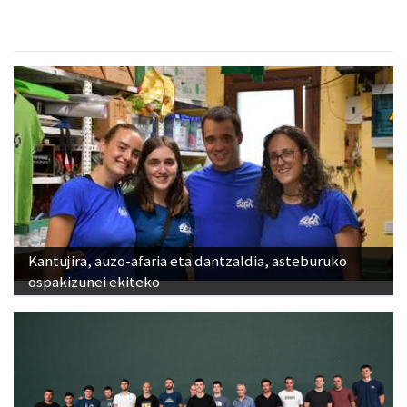
Kantujira, auzo-afaria eta dantzaldia, asteburuko
ospakizunei ekiteko