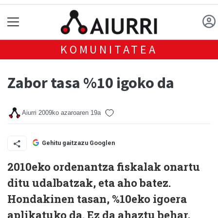
KOMUNITATEA
Zabor tasa %10 igoko da
Aiurri
2009ko azaroaren 19a
Gehitu gaitzazu Googlen
2010eko ordenantza fiskalak onartu
ditu udalbatzak, eta aho batez.
Hondakinen tasan, %10eko igoera
aplikatuko da. Ez da ahaztu behar,