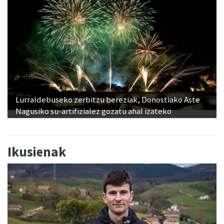
Lurraldebuseko zerbitzu bereziak, Donostiako Aste
Nagusiko su-artifizialez gozatu ahal izateko
Ikusienak