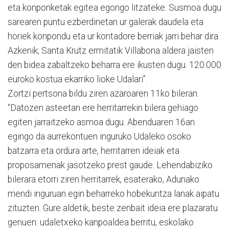
eta konponketak egitea egongo litzateke. Susmoa dugu
sarearen puntu ezberdinetan ur galerak daudela eta
horiek konpondu eta ur kontadore berriak jarri behar dira.
Azkenik, Santa Krutz ermitatik Villabona aldera jaisten
den bidea zabaltzeko beharra ere ikusten dugu. 120.000
euroko kostua ekarriko lioke Udalari”.
Zortzi pertsona bildu ziren azaroaren 11ko bileran.
“Datozen asteetan ere herritarrekin bilera gehiago
egiten jarraitzeko asmoa dugu. Abenduaren 16an
egingo da aurrekontuen inguruko Udaleko osoko
batzarra eta ordura arte, herritarren ideiak eta
proposamenak jasotzeko prest gaude. Lehendabiziko
bilerara etorri ziren herritarrek, esaterako, Adunako
mendi inguruan egin beharreko hobekuntza lanak aipatu
zituzten. Gure aldetik, beste zenbait ideia ere plazaratu
genuen: udaletxeko kanpoaldea berritu, eskolako