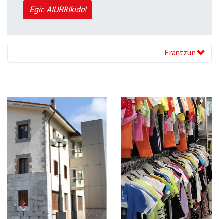
Egin AIURRIkide!
Erantzun
Previous
Next