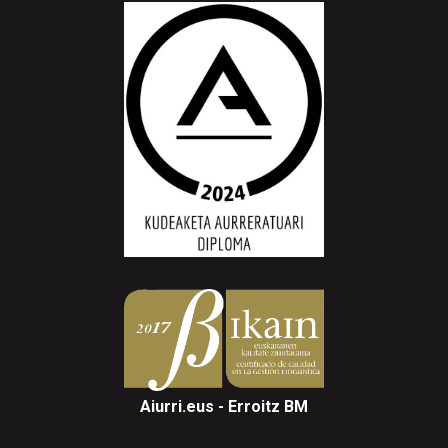
Aiurri.eus - Erroitz BM