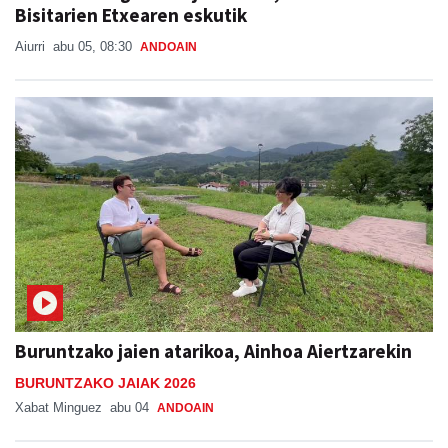
Bisitarien Etxearen eskutik
Aiurri
abu 05, 08:30
ANDOAIN
Buruntzako jaien atarikoa, Ainhoa Aiertzarekin
BURUNTZAKO JAIAK 2026
Xabat Minguez
abu 04
ANDOAIN