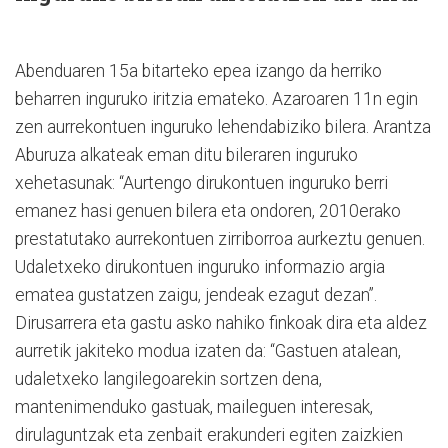
Abenduaren 15a bitarteko epea izango da herriko
beharren inguruko iritzia emateko. Azaroaren 11n egin
zen aurrekontuen inguruko lehendabiziko bilera. Arantza
Aburuza alkateak eman ditu bileraren inguruko
xehetasunak: “Aurtengo dirukontuen inguruko berri
emanez hasi genuen bilera eta ondoren, 2010erako
prestatutako aurrekontuen zirriborroa aurkeztu genuen.
Udaletxeko dirukontuen inguruko informazio argia
ematea gustatzen zaigu, jendeak ezagut dezan”.
Dirusarrera eta gastu asko nahiko finkoak dira eta aldez
aurretik jakiteko modua izaten da: “Gastuen atalean,
udaletxeko langilegoarekin sortzen dena,
mantenimenduko gastuak, maileguen interesak,
dirulaguntzak eta zenbait erakunderi egiten zaizkien