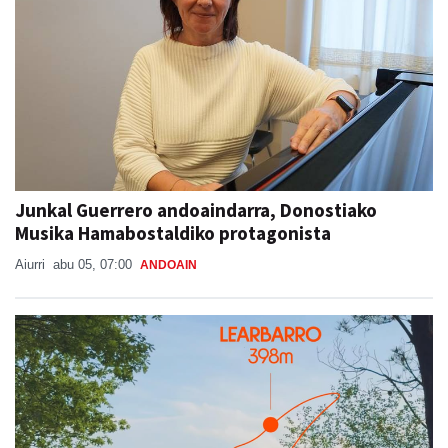
Junkal Guerrero andoaindarra, Donostiako
Musika Hamabostaldiko protagonista
Aiurri
abu 05, 07:00
ANDOAIN