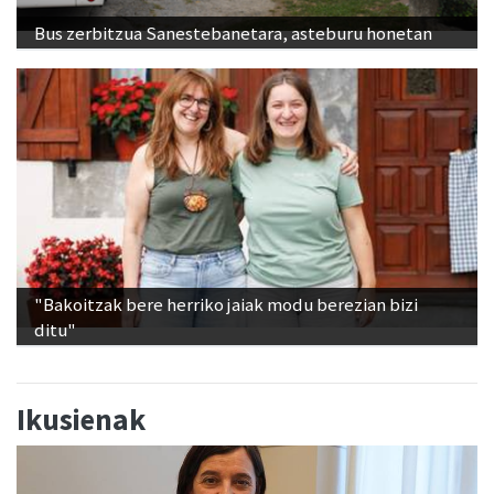
Bus zerbitzua Sanestebanetara, asteburu honetan
"Bakoitzak bere herriko jaiak modu berezian bizi
ditu"
Ikusienak