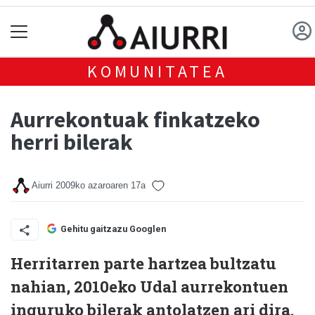
KOMUNITATEA
Aurrekontuak finkatzeko
herri bilerak
Aiurri
2009ko azaroaren 17a
Gehitu gaitzazu Googlen
Herritarren parte hartzea bultzatu
nahian, 2010eko Udal aurrekontuen
inguruko bilerak antolatzen ari dira.