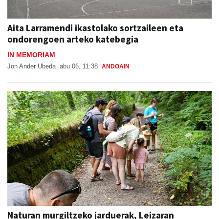
Aita Larramendi ikastolako sortzaileen eta
ondorengoen arteko katebegia
IN MEMORIAM
Jon Ander Ubeda
abu 06, 11:38
ANDOAIN
Naturan murgiltzeko jarduerak, Leizaran