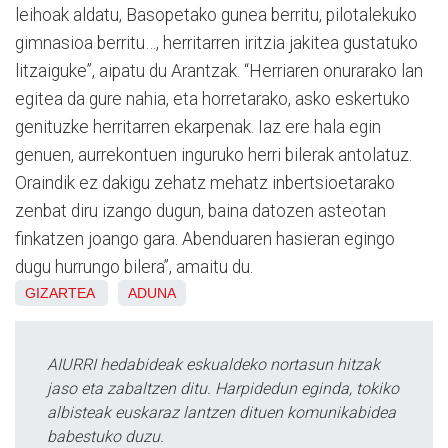
leihoak aldatu, Basopetako gunea berritu, pilotalekuko
gimnasioa berritu…, herritarren iritzia jakitea gustatuko
litzaiguke”, aipatu du Arantzak. “Herriaren onurarako lan
egitea da gure nahia, eta horretarako, asko eskertuko
genituzke herritarren ekarpenak. Iaz ere hala egin
genuen, aurrekontuen inguruko herri bilerak antolatuz.
Oraindik ez dakigu zehatz mehatz inbertsioetarako
zenbat diru izango dugun, baina datozen asteotan
finkatzen joango gara. Abenduaren hasieran egingo
dugu hurrungo bilera”, amaitu du.
GIZARTEA
ADUNA
AIURRI hedabideak eskualdeko nortasun hitzak
jaso eta zabaltzen ditu. Harpidedun eginda, tokiko
albisteak euskaraz lantzen dituen komunikabidea
babestuko duzu.