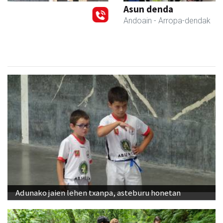
Asun denda
Andoain
- Arropa-dendak
Adunako jaien lehen txanpa, asteburu honetan