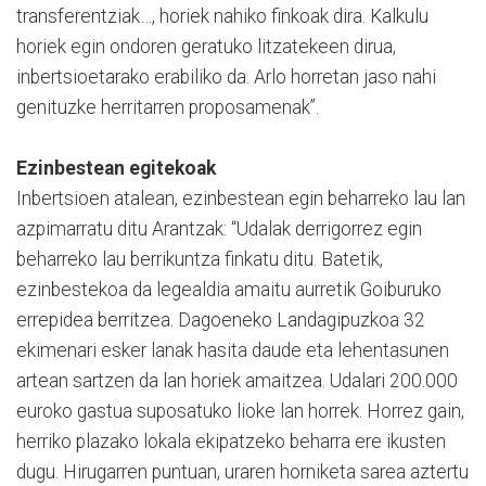
transferentziak…, horiek nahiko finkoak dira. Kalkulu
horiek egin ondoren geratuko litzatekeen dirua,
inbertsioetarako erabiliko da. Arlo horretan jaso nahi
genituzke herritarren proposamenak”.
Ezinbestean egitekoak
Inbertsioen atalean, ezinbestean egin beharreko lau lan
azpimarratu ditu Arantzak: “Udalak derrigorrez egin
beharreko lau berrikuntza finkatu ditu. Batetik,
ezinbestekoa da legealdia amaitu aurretik Goiburuko
errepidea berritzea. Dagoeneko Landagipuzkoa 32
ekimenari esker lanak hasita daude eta lehentasunen
artean sartzen da lan horiek amaitzea. Udalari 200.000
euroko gastua suposatuko lioke lan horrek. Horrez gain,
herriko plazako lokala ekipatzeko beharra ere ikusten
dugu. Hirugarren puntuan, uraren horniketa sarea aztertu