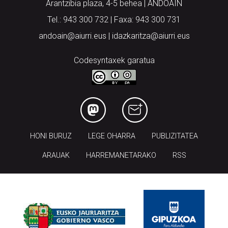
Arantzibia plaza, 4-5 behea | ANDOAIN
Tel.: 943 300 732 | Faxa: 943 300 731
andoain@aiurri.eus | idazkaritza@aiurri.eus
Codesyntaxek garatua
HONI BURUZ
LEGE OHARRA
PUBLIZITATEA
ARAUAK
HARREMANETARAKO
RSS