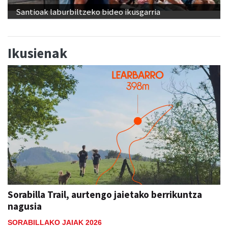
Santioak laburbiltzeko bideo ikusgarria
Ikusienak
Sorabilla Trail, aurtengo jaietako berrikuntza
nagusia
SORABILLAKO JAIAK 2026