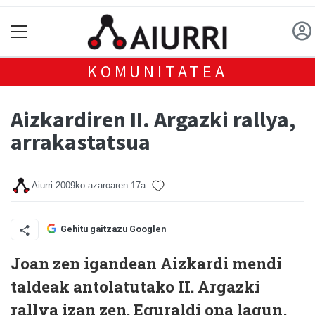
KOMUNITATEA
Aizkardiren II. Argazki rallya,
arrakastatsua
Aiurri
2009ko azaroaren 17a
Gehitu gaitzazu Googlen
Joan zen igandean Aizkardi mendi
taldeak antolatutako II. Argazki
rallya izan zen. Eguraldi ona lagun,