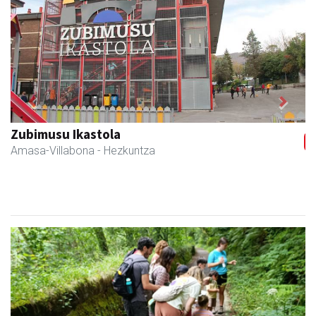
Previous
Next
Amane
Amasa-Villabona
- Arropa-dendak