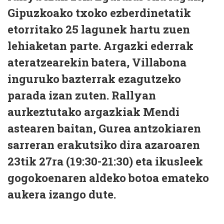
Gipuzkoako txoko ezberdinetatik
etorritako 25 lagunek hartu zuen
lehiaketan parte. Argazki ederrak
ateratzearekin batera, Villabona
inguruko bazterrak ezagutzeko
parada izan zuten. Rallyan
aurkeztutako argazkiak Mendi
astearen baitan, Gurea antzokiaren
sarreran erakutsiko dira azaroaren
23tik 27ra (19:30-21:30) eta ikusleek
gogokoenaren aldeko botoa emateko
aukera izango dute.