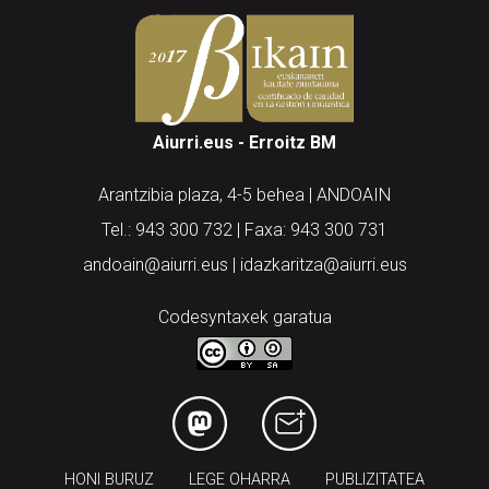
Aiurri.eus - Erroitz BM
Arantzibia plaza, 4-5 behea | ANDOAIN
Tel.: 943 300 732 | Faxa: 943 300 731
andoain@aiurri.eus | idazkaritza@aiurri.eus
Codesyntaxek garatua
HONI BURUZ
LEGE OHARRA
PUBLIZITATEA