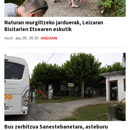
Naturan murgiltzeko jarduerak, Leizaran
Bisitarien Etxearen eskutik
Aiurri
abu 05, 08:30
ANDOAIN
Bus zerbitzua Sanestebanetara, asteburu