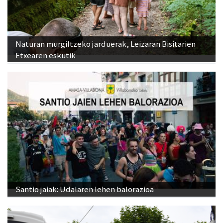
Naturan murgiltzeko jarduerak, Leizaran Bisitarien
Etxearen eskutik
Santio jaiak: Udalaren lehen balorazioa