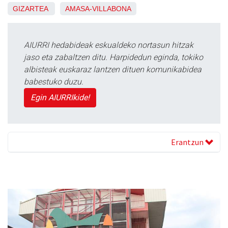
GIZARTEA
AMASA-VILLABONA
AIURRI hedabideak eskualdeko nortasun hitzak
jaso eta zabaltzen ditu. Harpidedun eginda, tokiko
albisteak euskaraz lantzen dituen komunikabidea
babestuko duzu.
Egin AIURRIkide!
Erantzun