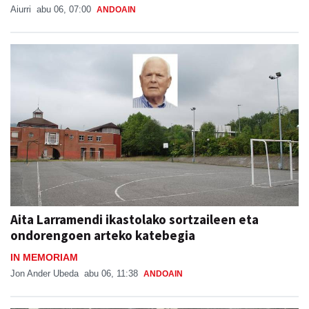
Aiurri
abu 06, 07:00
ANDOAIN
Aita Larramendi ikastolako sortzaileen eta
ondorengoen arteko katebegia
IN MEMORIAM
Jon Ander Ubeda
abu 06, 11:38
ANDOAIN