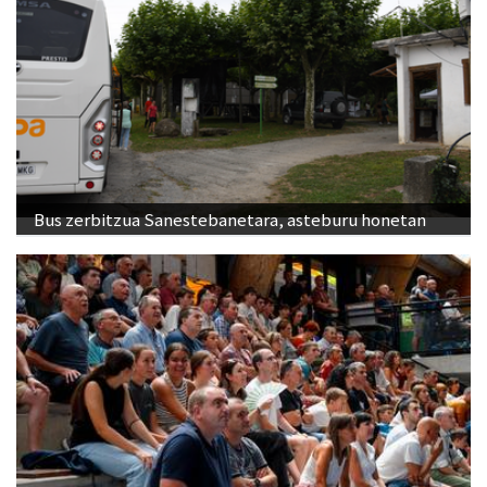
Bus zerbitzua Sanestebanetara, asteburu honetan