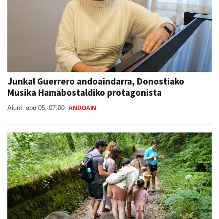
Junkal Guerrero andoaindarra, Donostiako
Musika Hamabostaldiko protagonista
Aiurri
abu 05, 07:00
ANDOAIN