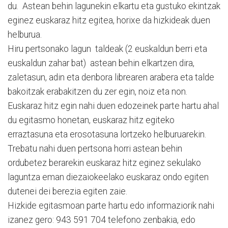
du. Astean behin lagunekin elkartu eta gustuko ekintzak
eginez euskaraz hitz egitea, horixe da hizkideak duen
helburua.
Hiru pertsonako lagun taldeak (2 euskaldun berri eta
euskaldun zahar bat) astean behin elkartzen dira,
zaletasun, adin eta denbora librearen arabera eta talde
bakoitzak erabakitzen du zer egin, noiz eta non.
Euskaraz hitz egin nahi duen edozeinek parte hartu ahal
du egitasmo honetan, euskaraz hitz egiteko
erraztasuna eta erosotasuna lortzeko helburuarekin.
Trebatu nahi duen pertsona horri astean behin
ordubetez berarekin euskaraz hitz eginez sekulako
laguntza eman diezaiokeelako euskaraz ondo egiten
dutenei dei berezia egiten zaie.
Hizkide egitasmoan parte hartu edo informaziorik nahi
izanez gero: 943 591 704 telefono zenbakia, edo