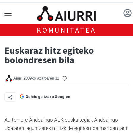
KOMUNITATEA
Euskaraz hitz egiteko
bolondresen bila
Aiurri
2009ko azaroaren 11
Gehitu gaitzazu Googlen
Aurten ere Andoaingo AEK euskaltegiak Andoaingo
Udalaren laguntzarekin Hizkide egitasmoa martxan jarri