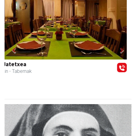
Previous
Next
Amane
Amasa-Villabona
- Arropa-dendak