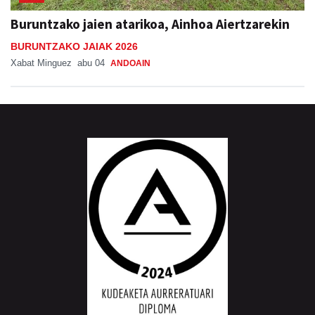
Buruntzako jaien atarikoa, Ainhoa Aiertzarekin
BURUNTZAKO JAIAK 2026
Xabat Minguez
abu 04
ANDOAIN