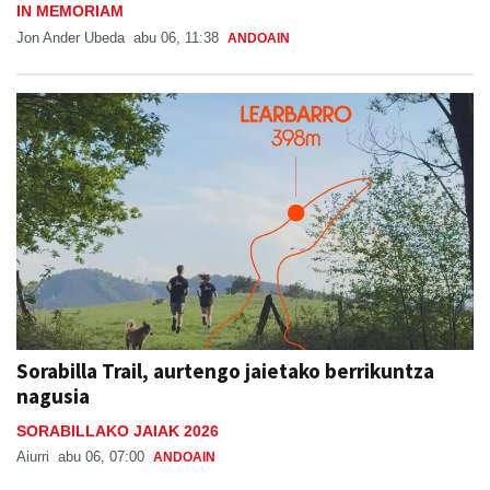
IN MEMORIAM
Jon Ander Ubeda
abu 06, 11:38
ANDOAIN
Sorabilla Trail, aurtengo jaietako berrikuntza
nagusia
SORABILLAKO JAIAK 2026
Aiurri
abu 06, 07:00
ANDOAIN