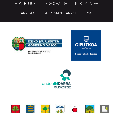
HONI BURUZ
LEGE OHARRA
PUBLIZITATEA
ARAUAK
HARREMANETARAKO
RSS