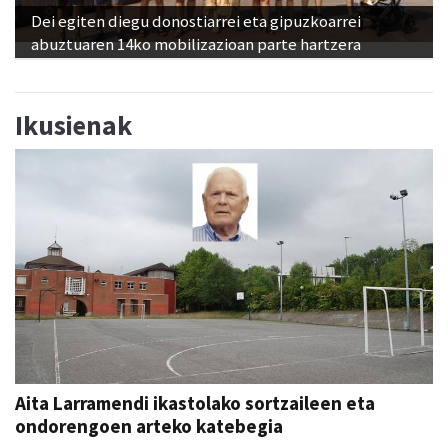
Dei egiten diegu donostiarrei eta gipuzkoarrei
abuztuaren 14ko mobilizazioan parte hartzera
Ikusienak
Aita Larramendi ikastolako sortzaileen eta
ondorengoen arteko katebegia