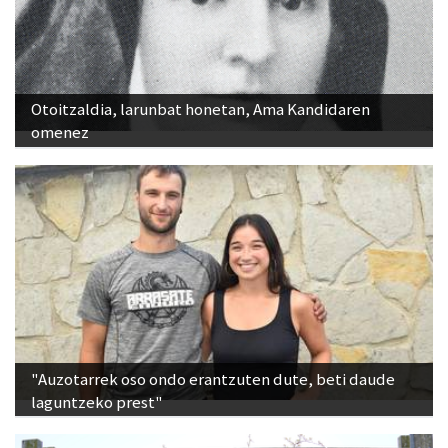
Otoitzaldia, larunbat honetan, Ama Kandidaren
omenez
"Auzotarrek oso ondo erantzuten dute, beti daude
laguntzeko prest"