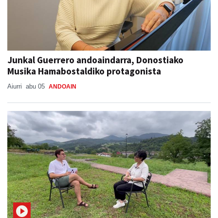
Junkal Guerrero andoaindarra, Donostiako
Musika Hamabostaldiko protagonista
Aiurri
abu 05
ANDOAIN