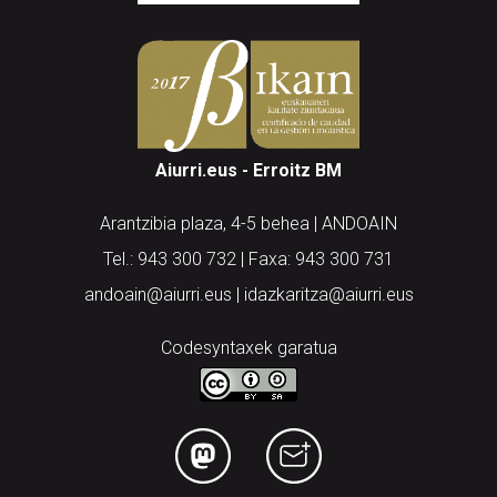
Aiurri.eus - Erroitz BM
Arantzibia plaza, 4-5 behea | ANDOAIN
Tel.: 943 300 732 | Faxa: 943 300 731
andoain@aiurri.eus | idazkaritza@aiurri.eus
Codesyntaxek garatua