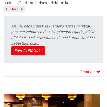
andoain@aek.org helbide elektronikoa.
GIZARTEA
AIURRI hedabideak eskualdeko nortasun hitzak
jaso eta zabaltzen ditu. Harpidedun eginda, tokiko
albisteak euskaraz lantzen dituen komunikabidea
babestuko duzu.
Egin AIURRIkide!
Erantzun