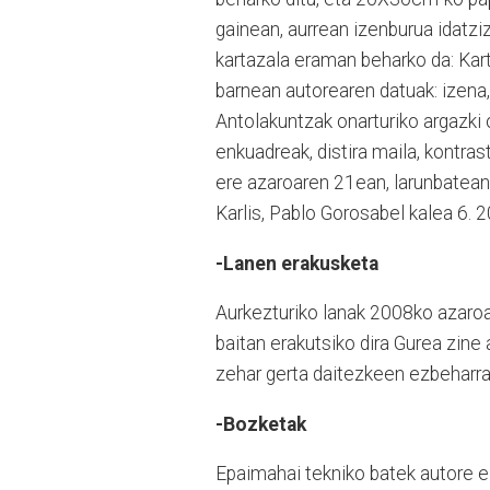
gainean, aurrean izenburua idatziz
kartazala eraman beharko da: Kart
barnean autorearen datuak: izena,
Antolakuntzak onarturiko argazki o
enkuadreak, distira maila, kontrast
ere azaroaren 21ean, larunbatean
Karlis, Pablo Gorosabel kalea 6
-Lanen erakusketa
Aurkezturiko lanak 2008ko azaro
baitan erakutsiko dira Gurea zine
zehar gerta daitezkeen ezbeharrak
-Bozketak
Epaimahai tekniko batek autore ez