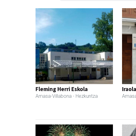
Fleming Herri Eskola
Iraol
Amasa-Villabona
- Hezkuntza
Amasa