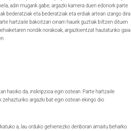
nela, adin mugarik gabe, argazki kamera duen edonork parte
iak bederatziak eta bederatziak eta erdiak artean izango dira
arte hartzaile bakoitzari oinarri hauek guztiak biltzen dituen
ehiaketaren nondik norakoak, argazkientzat hautaturiko gaia
n.
an hasiko da, inskripzioa egin ostean. Parte hartzaile
k zehazturiko argazki bat egin ostean ekingo dio.
arkatuko a, lau orduko gehienezko denboran amaitu beharko