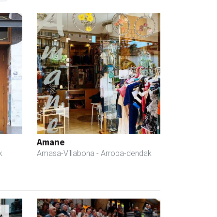
Amane
k
Amasa-Villabona
- Arropa-dendak