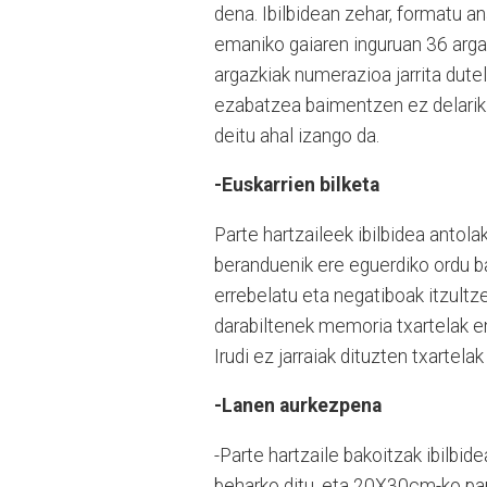
dena. Ibilbidean zehar, formatu an
emaniko gaiaren inguruan 36 arga
argazkiak numerazioa jarrita dute
ezabatzea baimentzen ez delarik
deitu ahal izango da.
-Euskarrien bilketa
Parte hartzaileek ibilbidea antol
beranduenik ere eguerdiko ordu b
errebelatu eta negatiboak itzultz
darabiltenek memoria txartelak en
Irudi ez jarraiak dituzten txartela
-Lanen aurkezpena
-Parte hartzaile bakoitzak ibilbid
beharko ditu, eta 20X30cm-ko pa