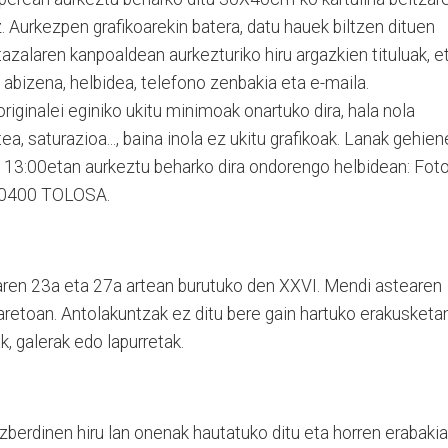
. Aurkezpen grafikoarekin batera, datu hauek biltzen dituen
azalaren kanpoaldean aurkezturiko hiru argazkien tituluak, e
 abizena, helbidea, telefono zenbakia eta e-maila.
riginalei eginiko ukitu minimoak onartuko dira, hala nola
ea, saturazioa..., baina inola ez ukitu grafikoak. Lanak gehie
 13:00etan aurkeztu beharko dira ondorengo helbidean: Fot
. 20400 TOLOSA.
aren 23a eta 27a artean burutuko den XXVI. Mendi astearen
 aretoan. Antolakuntzak ez ditu bere gain hartuko erakusketa
, galerak edo lapurretak.
berdinen hiru lan onenak hautatuko ditu eta horren erabakia