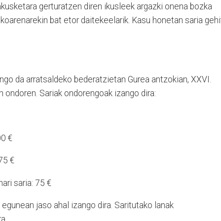
akusketara gerturatzen diren ikusleek argazki onena bozka
koarenarekin bat etor daitekeelarik. Kasu honetan saria gehi
ngo da arratsaldeko bederatzietan Gurea antzokian, XXVI.
 ondoren. Sariak ondorengoak izango dira:
00 €
 75 €
ari saria: 75 €
 egunean jaso ahal izango dira. Saritutako lanak
a.