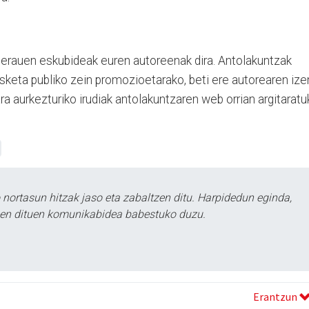
 berauen eskubideak euren autoreenak dira. Antolakuntzak
usketa publiko zein promozioetarako, beti ere autorearen ize
ra aurkezturiko irudiak antolakuntzaren web orrian argitarat
ortasun hitzak jaso eta zabaltzen ditu. Harpidedun eginda,
tzen dituen komunikabidea babestuko duzu.
Erantzun