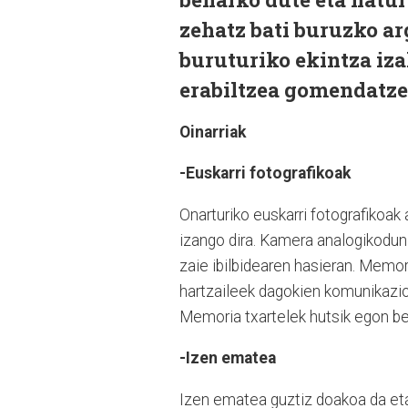
zehatz bati buruzko a
buruturiko ekintza iza
erabiltzea gomendatze
Oinarriak
-Euskarri fotografikoak
Onarturiko euskarri fotografikoak a
izango dira. Kamera analogikodun
zaie ibilbidearen hasieran. Memor
hartzaileek dagokien komunikazio-
Memoria txartelek hutsik egon be
-Izen ematea
Izen ematea guztiz doakoa da eta