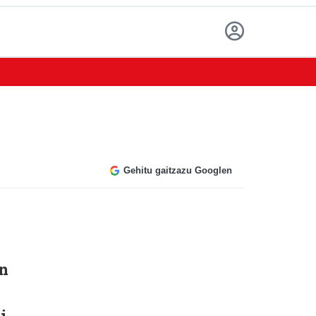
Gehitu gaitzazu Googlen
an
i