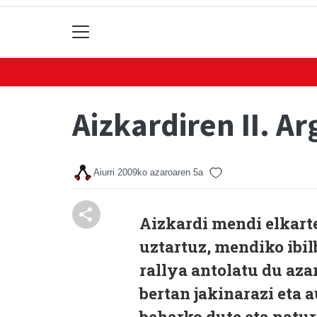
Aizkardiren II. Ar
Aiurri
2009ko azaroaren 5a
Aizkardi mendi elkart
uztartuz, mendiko ibil
rallya antolatu du aza
bertan jakinarazi eta 
beharko dute eta natu