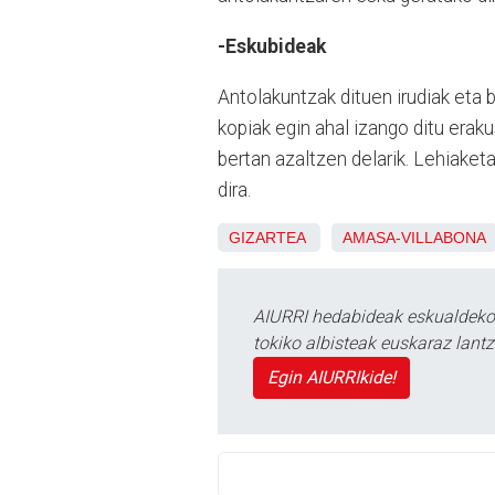
-Eskubideak
Antolakuntzak dituen irudiak eta
kopiak egin ahal izango ditu erak
bertan azaltzen delarik. Lehiaketa
dira.
GIZARTEA
AMASA-VILLABONA
AIURRI hedabideak eskualdeko n
tokiko albisteak euskaraz lan
Egin AIURRIkide!