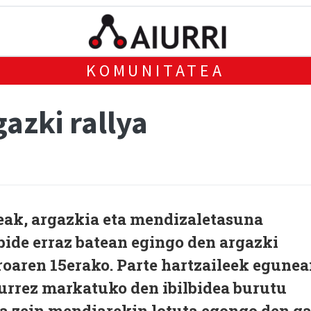
KOMUNITATEA
gazki rallya
eak, argazkia eta mendizaletasuna
bide erraz batean egingo den argazki
roaren 15erako. Parte hartzaileek egune
aurrez markatuko den ibilbidea burutu
ra zein mendiarekin lotuta egongo den ga