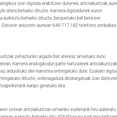
alogikoa zein digitala erabiltzen dutenek, antolakuntzak aur
zki atera beharko dituzte. Kamera digitaldunek euren
la aurkeztu beharko dituzte, berauetako bat bera ere
. Edozein arazoren aurrean 649 717 182 telefono zenbakira
akuntzak zehazturiko argazki bat atereaz amaituko dute,
atean. Kamera analogikodun parte hartzaileek antolakuntzak
eaz arduratuko den karretea entregatuko dute. Euskarri digita
tregatuko dituzte, ordenagailura deskargatuak izan daitezen
k txapelketatik kanpo geratuko dira.
earen ostean antolakuntzari emaniko irudietatik hiru aukeratu
perean aurkeztu beharko ditu 30X40cm-ko kartulina beltzar