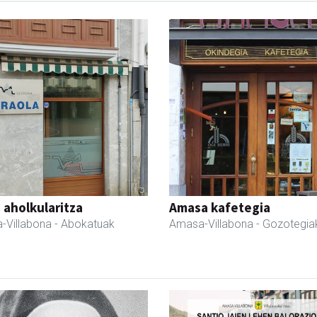
a aholkularitza
Amasa kafetegia
-Villabona
- Abokatuak
Amasa-Villabona
- Gozotegia