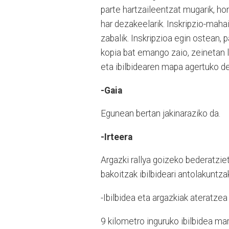
parte hartzaileentzat mugarik, ho
har dezakeelarik. Inskripzio-maha
zabalik. Inskripzioa egin ostean, p
kopia bat emango zaio, zeinetan l
eta ibilbidearen mapa agertuko de
-Gaia
Egunean bertan jakinaraziko da.
-Irteera
Argazki rallya goizeko bederatziet
bakoitzak ibilbideari antolakuntza
-Ibilbidea eta argazkiak ateratzea
9 kilometro inguruko ibilbidea m