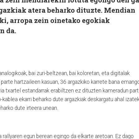
rgazkiak atera beharko dituzte. Mendian
ki, arropa zein oinetako egokiak
n da.
nalogikoak, bai zuri-beltzean, bai koloretan, eta digitalak
 parte hartzaileen kasuan, 36 argazkiko karrete bana emang
ia txartel estandarrak erabiltzen ez dituzten kameradun par
kablea ekarri beharko dute argazkiak deskargatu ahal izatek
harko dute irteera unean.
 rallyaren egun berean egingo da elkarte aretoan. Ez dago