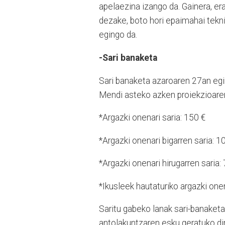
apelaezina izango da. Gainera, er
dezake, boto hori epaimahai tekni
egingo da.
-Sari banaketa
Sari banaketa azaroaren 27an egi
Mendi asteko azken proiekzioaren
*Argazki onenari saria: 150 €
*Argazki onenari bigarren saria: 1
*Argazki onenari hirugarren saria:
*Ikusleek hautaturiko argazki onen
Saritu gabeko lanak sari-banaketa
antolakuntzaren esku geratuko dir