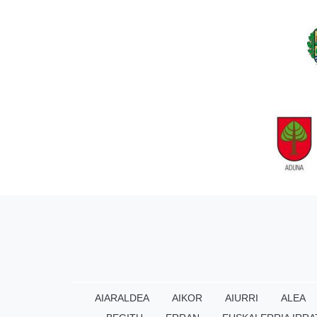
AIARALDEA
AIKOR
AIURRI
ALEA