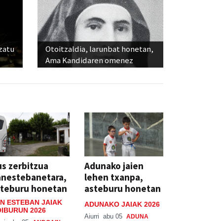
ozatu
Otoitzaldia, larunbat honetan,
Ama Kandidaren omenez
s zerbitzua
Adunako jaien
anestebanetara,
lehen txanpa,
steburu honetan
asteburu honetan
N ESTEBAN JAIAK
ADUNAKO JAIAK 2026
IBURUN 2026
Aiurri
abu 05
ADUNA