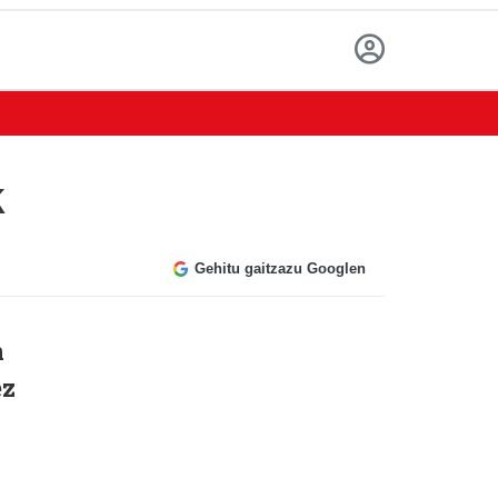
k
Gehitu gaitzazu Googlen
n
ez