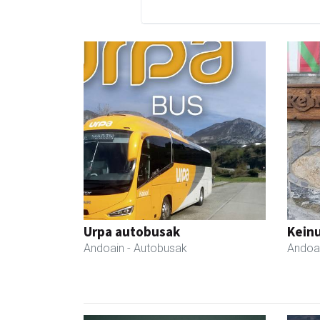
Urpa autobusak
Keinu
Andoain
- Autobusak
Andoa