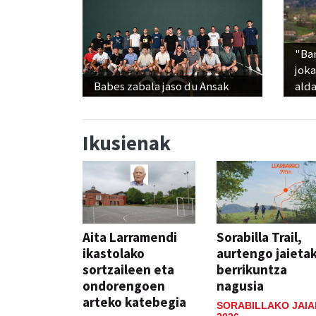
"Ba
jok
Babes zabala jaso du Ansak
alda
Ikusienak
Aita Larramendi
Sorabilla Trail,
ikastolako
aurtengo jaieta
sortzaileen eta
berrikuntza
ondorengoen
nagusia
arteko katebegia
SORABILLAKO JAIA