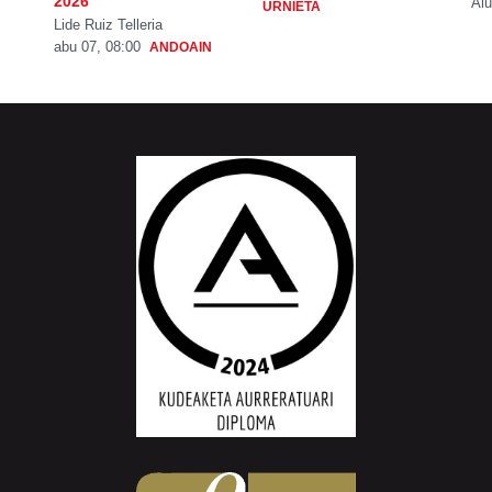
2026
Aiu
URNIETA
Lide Ruiz Telleria
abu 07, 08:00
ANDOAIN