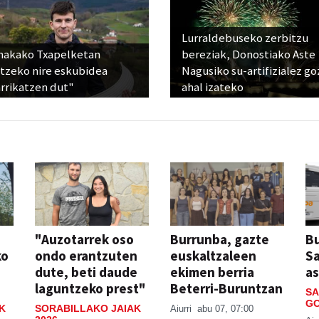
Lurraldebuseko zerbitzu
nakako Txapelketan
bereziak, Donostiako Aste
atzeko nire eskubidea
Nagusiko su-artifizialez g
rrikatzen dut"
ahal izateko
"Auzotarrek oso
Burrunba, gazte
Bu
ko
ondo erantzuten
euskaltzaleen
S
dute, beti daude
ekimen berria
a
laguntzeko prest"
Beterri-Buruntzan
SA
GO
K
SORABILLAKO JAIAK
Aiurri
abu 07, 07:00