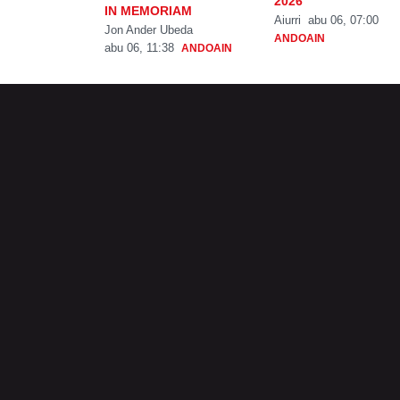
2026
IN MEMORIAM
Aiurri
abu 06, 07:00
Jon Ander Ubeda
ANDOAIN
abu 06, 11:38
ANDOAIN