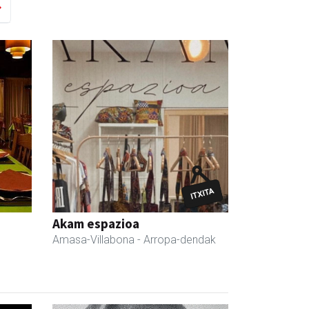
Akam espazioa
Amasa-Villabona
- Arropa-dendak