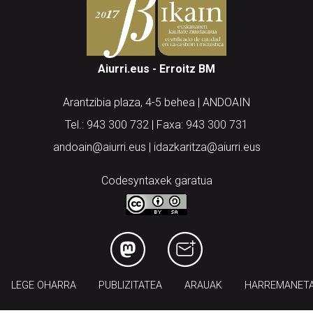
Aiurri.eus - Erroitz BM
Arantzibia plaza, 4-5 behea | ANDOAIN
Tel.: 943 300 732 | Faxa: 943 300 731
andoain@aiurri.eus | idazkaritza@aiurri.eus
Codesyntaxek garatua
LEGE OHARRA
PUBLIZITATEA
ARAUAK
HARREMANET