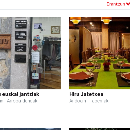
Erantzun
 euskal jantziak
Hiru Jatetxea
in
- Arropa-dendak
Andoain
- Tabernak