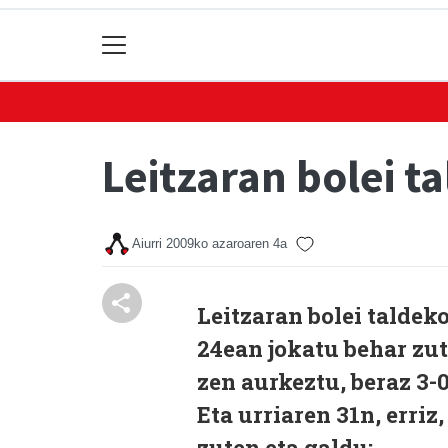
Leitzaran bolei t
Aiurri
2009ko azaroaren 4a
Leitzaran bolei taldek
24ean jokatu behar zut
zen aurkeztu, beraz 3-0
Eta urriaren 31n, erri
zuten eta galdu: