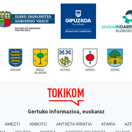
Gertuko informazioa, euskaraz
AMEZTI
ANBOTO
ANTXETA IRRATIA
ATARIA
AZP