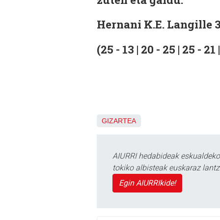
Hernani K.E. Langille 3
(25 - 13 | 20 - 25 | 25 - 21 
GIZARTEA
AIURRI hedabideak eskualdeko n
tokiko albisteak euskaraz lan
Egin AIURRIkide!