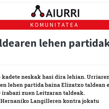
KOMUNITATEA
aldearen lehen partida
o kadete neskak hasi dira lehian. Urriare
en lehen partida baina Elizatxo taldean 
 irabazi zuen Leitzaran taldeak.
z, Hernaniko Langilleren kontra jokatu