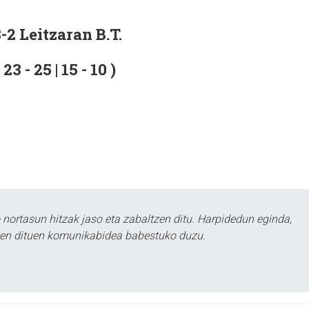
-2 Leitzaran B.T.
| 23 - 25 | 15 - 10 )
ortasun hitzak jaso eta zabaltzen ditu. Harpidedun eginda,
tzen dituen komunikabidea babestuko duzu.