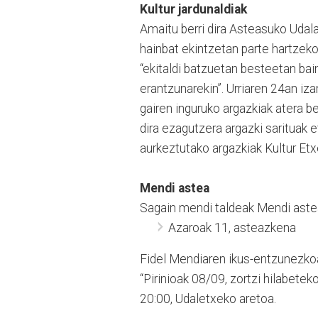
Kultur jardunaldiak
Amaitu berri dira Asteasuko Udalak
hainbat ekintzetan parte hartzek
“ekitaldi batzuetan besteetan bai
erantzunarekin”. Urriaren 24an iza
gairen inguruko argazkiak atera b
dira ezagutzera argazki sarituak e
aurkeztutako argazkiak Kultur Etx
Mendi astea
Sagain mendi taldeak Mendi astea
Azaroak 11, asteazkena
Fidel Mendiaren ikus-entzunezko
“Pirinioak 08/09, zortzi hilabeteko
20:00, Udaletxeko aretoa.