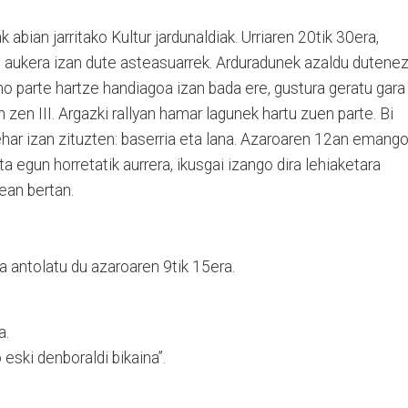
 abian jarritako Kultur jardunaldiak. Urriaren 20tik 30era,
o aukera izan dute asteasuarrek. Arduradunek azaldu dutenez
no parte hartze handiagoa izan bada ere, gustura geratu gara
n zen III. Argazki rallyan hamar lagunek hartu zuen parte. Bi
ehar izan zituzten: baserria eta lana. Azaroaren 12an emang
ta egun horretatik aurrera, ikusgai izango dira lehiaketara
ean bertan.
 antolatu du azaroaren 9tik 15era.
a.
 eski denboraldi bikaina”.