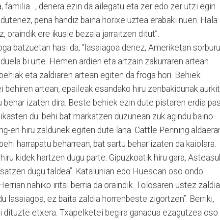
ana, familia…, denera ezin da ailegatu eta zer edo zer utzi egin
adutenez, pena handiz baina horixe uztea erabaki nuen. Hala
 oraindik ere ikusle bezala jarraitzen ditut”.
froga batzuetan hasi da, “lasaiagoa denez, Ameriketan sorbur
uela bi urte. Hemen ardien eta artzain zakurraren artean
ehiak eta zaldiaren artean egiten da froga hori. Behiek
i behiren artean, epaileak esandako hiru zenbakidunak aurkit
tu behar izaten dira. Beste behiek ezin dute pistaren erdia pa
a ikasten du: behi bat markatzen duzunean zuk agindu baino
ng-en hiru zaldunek egiten dute lana. Cattle Penning aldaera
 behi harrapatu beharrean, bat sartu behar izaten da kaiolara.
hiru kidek hartzen dugu parte: Gipuzkoatik hiru gara, Asteas
n osatzen dugu taldea”. Katalunian edo Huescan oso ondo
errian nahiko iritsi berria da oraindik. Tolosaren ustez zaldi
 lasaiagoa, ez baita zaldia horrenbeste zigortzen”. Berriki,
ri dituzte etxera. Txapelketei begira ganadua ezagutzea oso