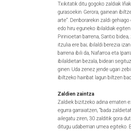
Txikitatik ditu gogoko zaldiak Iña
gurasoekin. Gerora, gainean ibiltz
arte”. Denborarekin zaldi gehiago e
edo hiru eguneko ibilaldiak egit
Pirinioetan barrena, Santio bidea,
itzulia ere bai; ibilaldi berezia i
barrena ibili da, Nafarroa eta Ipa
ibilaldietan bezala, bideari segitu
ginen. Uda zenez jende ugari zebi
ibiltzeko hainbat lagun biltzen bad
Zaldien zaintza
Zaldiek bizitzeko adina ematen ez
egurra garraiatzen, “bada zaldietat
ailegatu ziren, 30 zalditik gora d
ditugu udaberrian umea egiteko. 