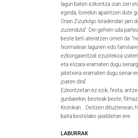
lagun baten ezkontza izan zen eta 
eginda, loreekin apaintzen dute g
Orain Zizurkilgo loradendan jarri
zuzenduta”. Dei gehien uda parte
beste beti ateratzen omen da: “n
Normalean lagunen edo familiaren 
ezkongaientzat ezustekoa izaten 
eta elizara eramaten dugu senarg
jatetxera eramaten dugu senar-ema
joaten dira”.
Ezkontzetan ez ezik, festa, antzerk
gurdiarekin, besteak beste, film
Kronikan… Deitzen dituztenean, her
baita bestelako jaialdietan ere.
LABURRAK