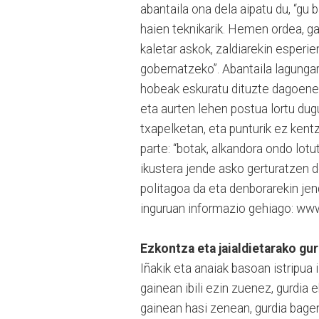
abantaila ona dela aipatu du, “gu
haien teknikarik. Hemen ordea, gan
kaletar askok, zaldiarekin esperie
gobernatzeko”. Abantaila lagungarr
hobeak eskuratu dituzte dagoenek
eta aurten lehen postua lortu dug
txapelketan, eta punturik ez kent
parte: “botak, alkandora ondo lotu
ikustera jende asko gerturatzen d
politagoa da eta denborarekin jen
inguruan informazio gehiago: w
Ezkontza eta jaialdietarako gur
Iñakik eta anaiak basoan istripua 
gainean ibili ezin zuenez, gurdia 
gainean hasi zenean, gurdia bage