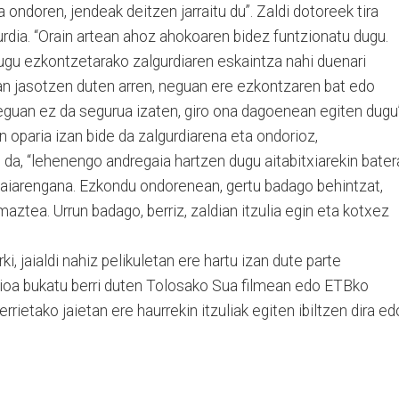
ondoren, jendeak deitzen jarraitu du”. Zaldi dotoreek tira
urdia. “Orain artean ahoz ahokoaren bidez funtzionatu dugu.
 dugu ezkontzetarako zalgurdiaren eskaintza nahi duenari
an jasotzen duten arren, neguan ere ezkontzaren bat edo
eguan ez da segurua izaten, giro ona dagoenean egiten dugu”
oparia izan bide da zalgurdiarena eta ondorioz,
da, “lehenengo andregaia hartzen dugu aitabitxiarekin bater
aiarengana. Ezkondu ondorenean, gertu badago behintzat,
ztea. Urrun badago, berriz, zaldian itzulia egin eta kotxez
i, jaialdi nahiz pelikuletan ere hartu izan dute parte
azioa bukatu berri duten Tolosako Sua filmean edo ETBko
rietako jaietan ere haurrekin itzuliak egiten ibiltzen dira ed