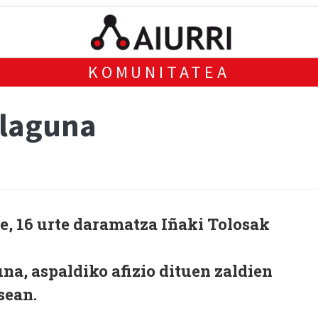
KOMUNITATEA
 laguna
e, 16 urte daramatza Iñaki Tolosak
a, aspaldiko afizio dituen zaldien
sean.