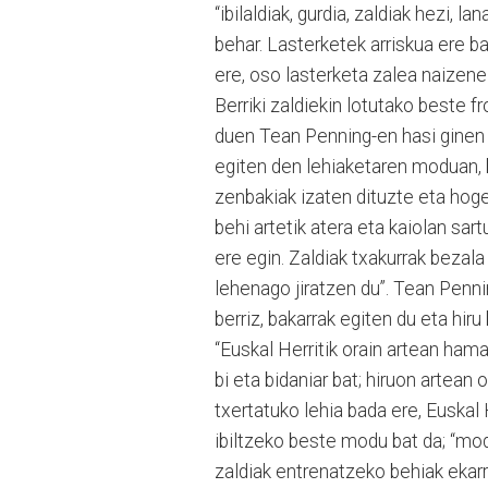
“ibilaldiak, gurdia, zaldiak hezi, l
behar. Lasterketek arriskua ere b
ere, oso lasterketa zalea naizenez,
Berriki zaldiekin lotutako beste 
duen Tean Penning-en hasi ginen d
egiten den lehiaketaren moduan, b
zenbakiak izaten dituzte eta hoge
behi artetik atera eta kaiolan sar
ere egin. Zaldiak txakurrak bezal
lehenago jiratzen du”. Tean Penni
berriz, bakarrak egiten du eta hiru
“Euskal Herritik orain artean hama
bi eta bidaniar bat; hiruon artea
txertatuko lehia bada ere, Euskal H
ibiltzeko beste modu bat da; “modu
zaldiak entrenatzeko behiak ekar