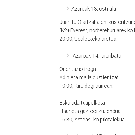
Azaroak 13, ostirala
Juanito Oiartzabalen ikus-entzun
“K2+Everest, norbereburuarekiko b
20:00, Udaletxeko aretoa.
Azaroak 14, larunbata
Orientazio froga.
Adin eta maila guztientzat.
10:00, Kiroldegi aurrean.
Eskalada txapelketa.
Haur eta gazteei zuzendua.
16:30, Asteasuko pilotalekua.