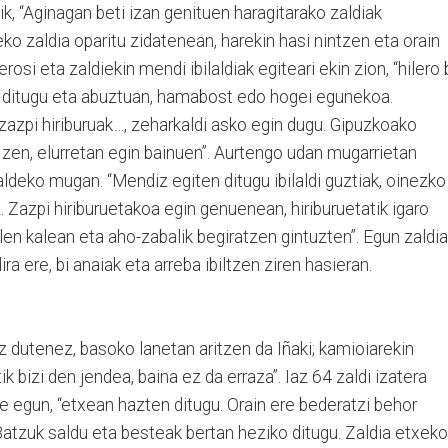
kik, “Aginagan beti izan genituen haragitarako zaldiak
eko zaldia oparitu zidatenean, harekin hasi nintzen eta orain
rosi eta zaldiekin mendi ibilaldiak egiteari ekin zion, “hilero 
en ditugu eta abuztuan, hamabost edo hogei egunekoa.
 zazpi hiriburuak…, zeharkaldi asko egin dugu. Gipuzkoako
zan zen, elurretan egin bainuen”. Aurtengo udan mugarrietan
rraldeko mugan. “Mendiz egiten ditugu ibilaldi guztiak, oinezko
z. Zazpi hiriburuetakoa egin genuenean, hiriburuetatik igaro
len kalean eta aho-zabalik begiratzen gintuzten”. Egun zaldi
ira ere, bi anaiak eta arreba ibiltzen ziren hasieran.
 dutenez, basoko lanetan aritzen da Iñaki; kamioiarekin
ik bizi den jendea, baina ez da erraza”. Iaz 64 zaldi izatera
ute egun, “etxean hazten ditugu. Orain ere bederatzi behor
Batzuk saldu eta besteak bertan heziko ditugu. Zaldia etxek