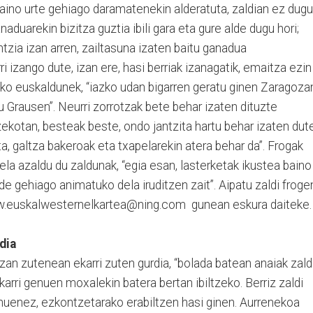
 baino urte gehiago daramatenekin alderatuta, zaldian ez dugu
aduarekin bizitza guztia ibili gara eta gure alde dugu hori;
ntzia izan arren, zailtasuna izaten baitu ganadua
i izango dute, izan ere, hasi berriak izanagatik, emaitza ezin
o euskaldunek, “iazko udan bigarren geratu ginen Zaragoza
u Grausen”. Neurri zorrotzak bete behar izaten dituzte
zekotan, besteak beste, ondo jantzita hartu behar izaten dut
ta, galtza bakeroak eta txapelarekin atera behar da”. Frogak
ela azaldu du zaldunak, “egia esan, lasterketak ikustea baino
de gehiago animatuko dela iruditzen zait”. Aipatu zaldi froge
ww.euskalwesternelkartea@ning.com gunean eskura daiteke.
dia
izan zutenean ekarri zuten gurdia, “bolada batean anaiak zald
ekarri genuen moxalekin batera bertan ibiltzeko. Berriz zaldi
nuenez, ezkontzetarako erabiltzen hasi ginen. Aurrenekoa