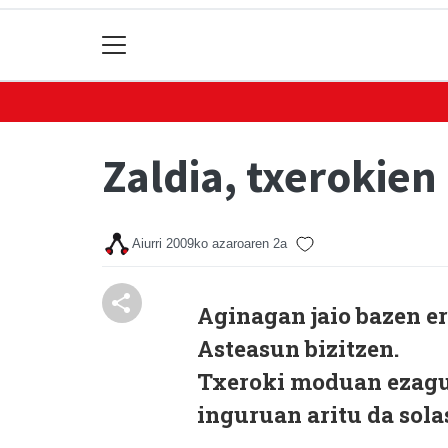
Zaldia, txerokien
Aiurri
2009ko azaroaren 2a
Aginagan jaio bazen er
Asteasun bizitzen.
Txeroki moduan ezagun
inguruan aritu da sola