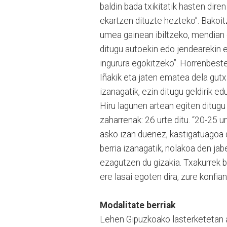
baldin bada txikitatik hasten dire
ekartzen dituzte hezteko”. Bakoit
umea gainean ibiltzeko, mendian e
ditugu autoekin edo jendearekin 
ingurura egokitzeko”. Horrenbeste
Iñakik eta jaten ematea dela gut
izanagatik, ezin ditugu geldirik e
Hiru lagunen artean egiten ditugu 
zaharrenak: 26 urte ditu. “20-25 
asko izan duenez, kastigatuagoa d
berria izanagatik, nolakoa den ja
ezagutzen du gizakia. Txakurrek b
ere lasai egoten dira, zure konfia
Modalitate berriak
Lehen Gipuzkoako lasterketetan as