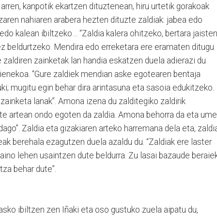
n arren, kanpotik ekartzen dituztenean, hiru urtetik gorakoak
zaren nahiaren arabera hezten dituzte zaldiak: jabea edo
do kalean ibiltzeko… “Zaldia kalera ohitzeko, bertara jaiste
ez beldurtzeko. Mendira edo erreketara ere eramaten ditugu
 zaldiren zainketak lan handia eskatzen duela adierazi du
xienekoa. “Gure zaldiek mendian aske egotearen bentaja
duki; mugitu egin behar dira arintasuna eta sasoia edukitzeko.
zainketa lanak”. Amona izena du zalditegiko zaldirik
urte artean ondo egoten da zaldia. Amona behorra da eta ume
ago”. Zaldia eta gizakiaren arteko harremana dela eta, zaldi
beak berehala ezagutzen duela azaldu du. “Zaldiak ere laster
aino lehen usaintzen dute beldurra. Zu lasai bazaude beraie
ntza behar dute”.
ko ibiltzen zen Iñaki eta oso gustuko zuela aipatu du,