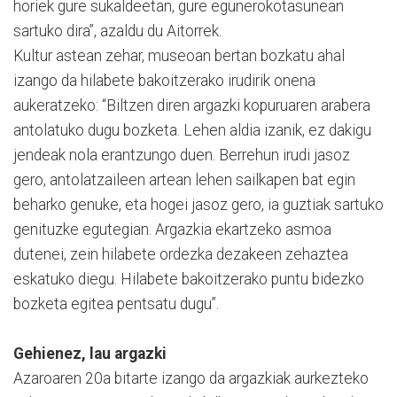
horiek gure sukaldeetan, gure egunerokotasunean
sartuko dira”, azaldu du Aitorrek.
Kultur astean zehar, museoan bertan bozkatu ahal
izango da hilabete bakoitzerako irudirik onena
aukeratzeko: “Biltzen diren argazki kopuruaren arabera
antolatuko dugu bozketa. Lehen aldia izanik, ez dakigu
jendeak nola erantzungo duen. Berrehun irudi jasoz
gero, antolatzaileen artean lehen sailkapen bat egin
beharko genuke, eta hogei jasoz gero, ia guztiak sartuko
genituzke egutegian. Argazkia ekartzeko asmoa
dutenei, zein hilabete ordezka dezakeen zehaztea
eskatuko diegu. Hilabete bakoitzerako puntu bidezko
bozketa egitea pentsatu dugu”.
Gehienez, lau argazki
Azaroaren 20a bitarte izango da argazkiak aurkezteko