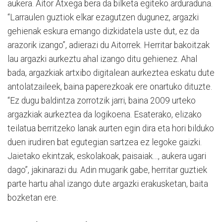
aukera. Aitor Atxega bera da bilketa egiteko arduraduna.
“Larraulen guztiok elkar ezagutzen dugunez, argazki
gehienak eskura emango dizkidatela uste dut, ez da
arazorik izango”, adierazi du Aitorrek. Herritar bakoitzak
lau argazki aurkeztu ahal izango ditu gehienez. Ahal
bada, argazkiak artxibo digitalean aurkeztea eskatu dute
antolatzaileek, baina paperezkoak ere onartuko dituzte.
“Ez dugu baldintza zorrotzik jarri, baina 2009 urteko
argazkiak aurkeztea da logikoena. Esaterako, elizako
teilatua berritzeko lanak aurten egin dira eta hori bilduko
duen irudiren bat egutegian sartzea ez legoke gaizki.
Jaietako ekintzak, eskolakoak, paisaiak…, aukera ugari
dago”, jakinarazi du. Adin mugarik gabe, herritar guztiek
parte hartu ahal izango dute argazki erakusketan, baita
bozketan ere.