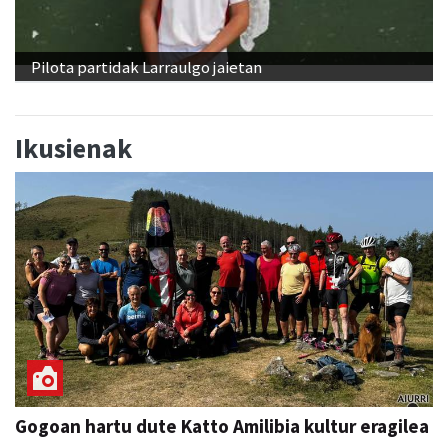
Pilota partidak Larraulgo jaietan
Ikusienak
Gogoan hartu dute Katto Amilibia kultur eragilea