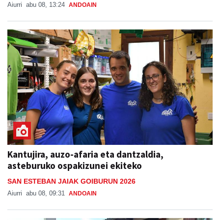
Aiurri
abu 08, 13:24
ANDOAIN
Kantujira, auzo-afaria eta dantzaldia,
asteburuko ospakizunei ekiteko
SAN ESTEBAN JAIAK GOIBURUN 2026
Aiurri
abu 08, 09:31
ANDOAIN