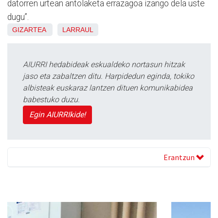
datorren urtean antolaketa errazagoa izango dela uste
dugu”.
GIZARTEA
LARRAUL
AIURRI hedabideak eskualdeko nortasun hitzak
jaso eta zabaltzen ditu. Harpidedun eginda, tokiko
albisteak euskaraz lantzen dituen komunikabidea
babestuko duzu.
Egin AIURRIkide!
Erantzun