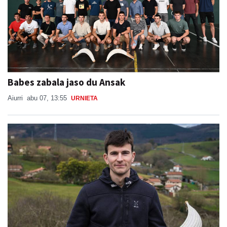
Babes zabala jaso du Ansak
Aiurri
abu 07, 13:55
URNIETA