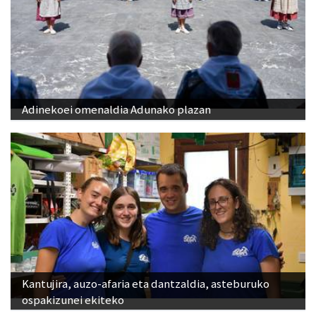
Adinekoei omenaldia Adunako plazan
Kantujira, auzo-afaria eta dantzaldia, asteburuko
ospakizunei ekiteko