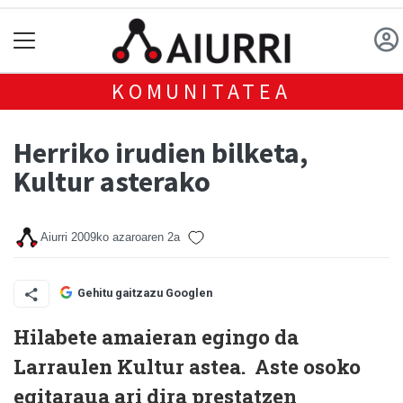
KOMUNITATEA
Herriko irudien bilketa,
Kultur asterako
Aiurri
2009ko azaroaren 2a
Gehitu gaitzazu Googlen
Hilabete amaieran egingo da
Larraulen Kultur astea. Aste osoko
egitaraua ari dira prestatzen