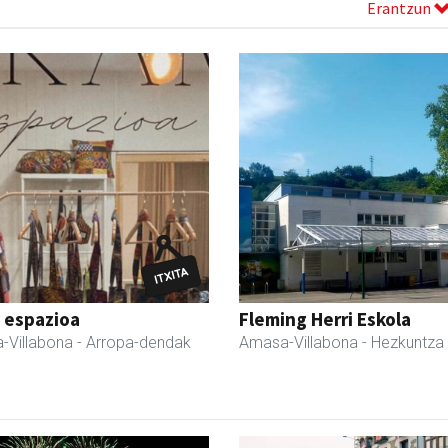
Erantzun
 espazioa
Fleming Herri Eskola
-Villabona
- Arropa-dendak
Amasa-Villabona
- Hezkuntza