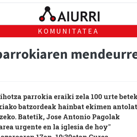
KOMUNITATEA
 parrokiaren mendeurr
hotza parrokia eraiki zela 100 urte bete
okiako batzordeak hainbat ekimen antola
eko. Batetik, Jose Antonio Pagolak
area urgente en la iglesia de hoy"
 azaroaren 17an, 19:30etan Gurea