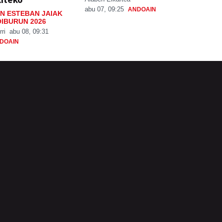
abu 07, 09:25
ANDOAIN
N ESTEBAN JAIAK
IBURUN 2026
rri
abu 08, 09:31
DOAIN