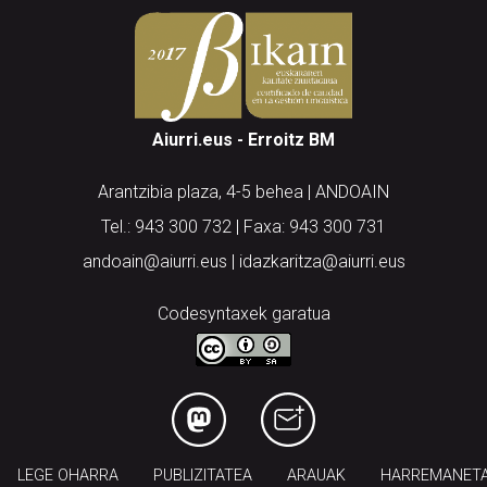
Aiurri.eus - Erroitz BM
Arantzibia plaza, 4-5 behea | ANDOAIN
Tel.: 943 300 732 | Faxa: 943 300 731
andoain@aiurri.eus | idazkaritza@aiurri.eus
Codesyntaxek garatua
LEGE OHARRA
PUBLIZITATEA
ARAUAK
HARREMANET