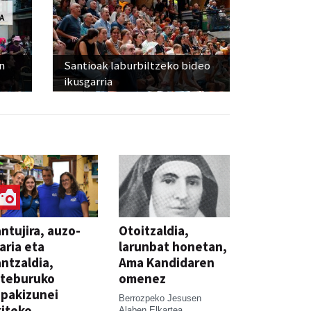
n
Santioak laburbiltzeko bideo
ikusgarria
ntujira, auzo-
Otoitzaldia,
aria eta
larunbat honetan,
ntzaldia,
Ama Kandidaren
steburuko
omenez
pakizunei
Berrozpeko Jesusen
iteko
Alaben Elkartea