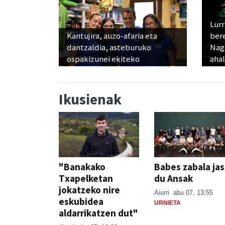
Lur
Kantujira, auzo-afaria eta
ber
dantzaldia, asteburuko
Nagu
ospakizunei ekiteko
ahal
Ikusienak
"Banakako
Babes zabala ja
Txapelketan
du Ansak
jokatzeko nire
Aiurri
abu 07, 13:55
eskubidea
URNIETA
aldarrikatzen dut"