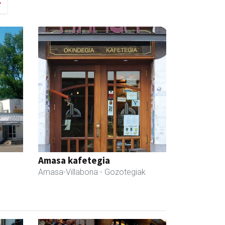
Amasa kafetegia
Amasa-Villabona
- Gozotegiak