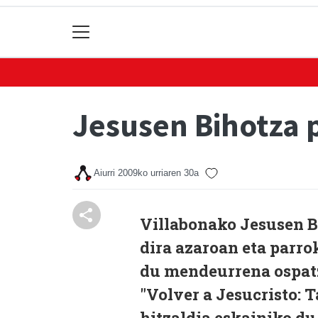
Jesusen Bihotza
Aiurri
2009ko urriaren 30a
Villabonako Jesusen Bi
dira azaroan eta parr
du mendeurrena ospatz
"Volver a Jesucristo: T
hitzaldia eskainiko du