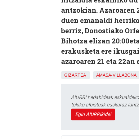
antzokian. Azaroaren 2
duen emanaldi herriko
berriz, Donostiako Orf
Bihotza elizan 20:00et
erakusketa ere ikusga
azaroaren 21 eta 22an e
GIZARTEA
AMASA-VILLABONA
AIURRI hedabideak eskualdeko n
tokiko albisteak euskaraz lan
Egin AIURRIkide!