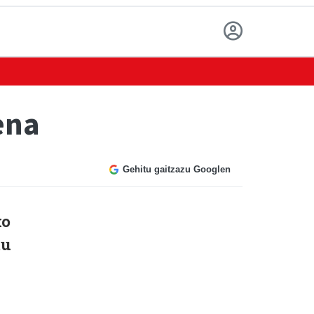
ena
Gehitu gaitzazu Googlen
ko
tu