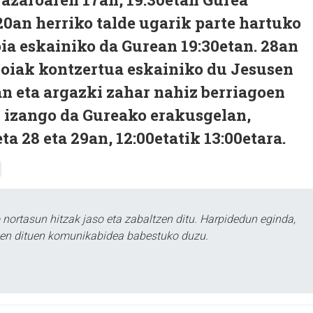
0an herriko talde ugarik parte hartuko
ia eskainiko da Gurean 19:30etan. 28an
eoiak kontzertua eskainiko du Jesusen
an eta argazki zahar nahiz berriagoen
i izango da Gureako erakusgelan,
ta 28 eta 29an, 12:00etatik 13:00etara.
ortasun hitzak jaso eta zabaltzen ditu. Harpidedun eginda,
tzen dituen komunikabidea babestuko duzu.