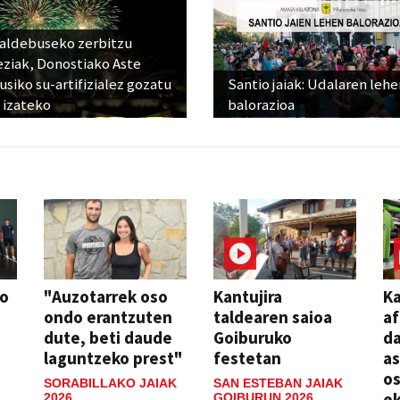
raldebuseko zerbitzu
eziak, Donostiako Aste
siko su-artifizialez gozatu
Santio jaiak: Udalaren lehe
 izateko
balorazioa
so
"Auzotarrek oso
Kantujira
Ka
ondo erantzuten
taldearen saioa
af
dute, beti daude
Goiburuko
da
laguntzeko prest"
festetan
a
os
SORABILLAKO JAIAK
SAN ESTEBAN JAIAK
ek
2026
GOIBURUN 2026