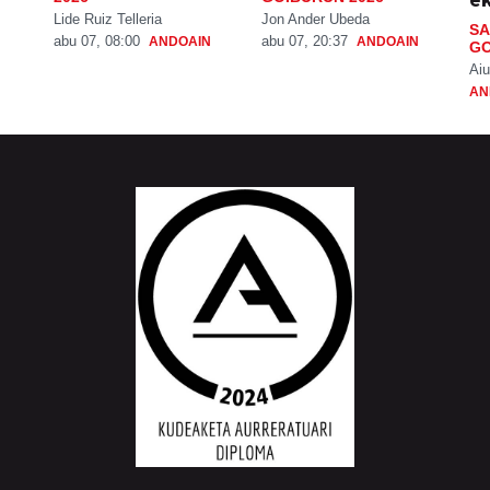
Lide Ruiz Telleria
Jon Ander Ubeda
SA
abu 07, 08:00
abu 07, 20:37
ANDOAIN
ANDOAIN
GO
Aiu
AN