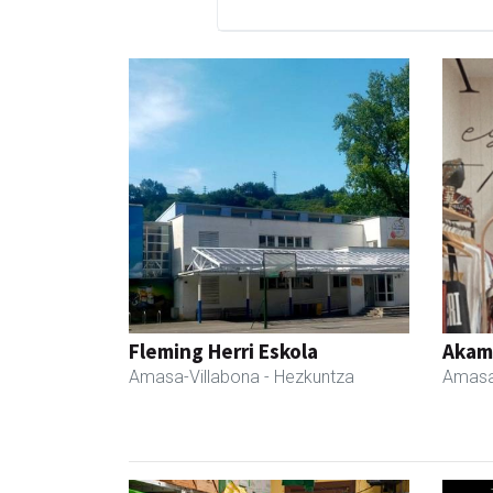
Fleming Herri Eskola
Akam
Amasa-Villabona
- Hezkuntza
Amasa