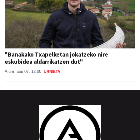
"Banakako Txapelketan jokatzeko nire
eskubidea aldarrikatzen dut"
Aiurri
abu 07, 12:00
URNIETA