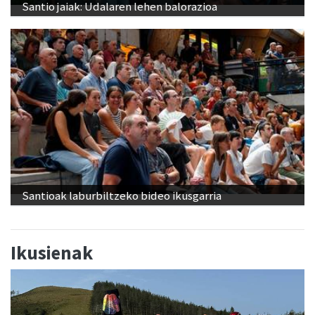
Santio jaiak: Udalaren lehen balorazioa
Santioak laburbiltzeko bideo ikusgarria
Ikusienak