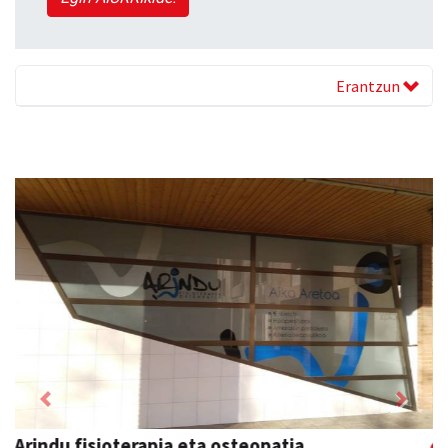
Erantzun
Previous
Next
Fleming Herri Eskola