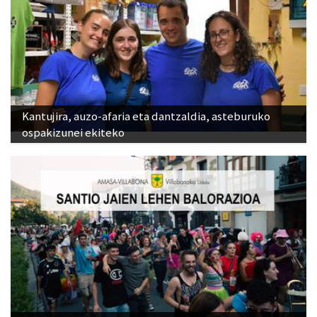
Kantujira, auzo-afaria eta dantzaldia, asteburuko
ospakizunei ekiteko