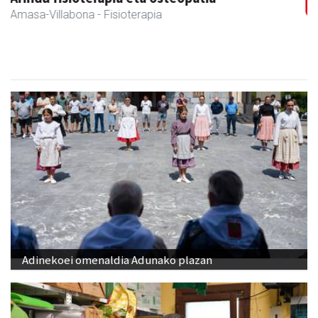
Amasa-Villabona
- Hezkuntza
Adinekoei omenaldia Adunako plazan