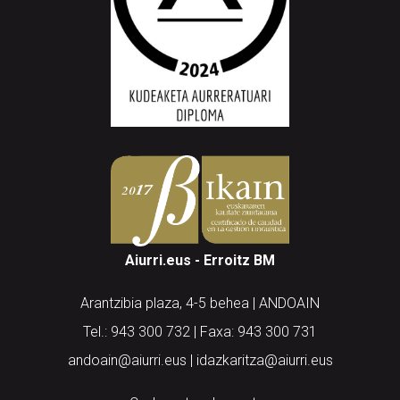
Aiurri.eus - Erroitz BM
Arantzibia plaza, 4-5 behea | ANDOAIN
Tel.: 943 300 732 | Faxa: 943 300 731
andoain@aiurri.eus | idazkaritza@aiurri.eus