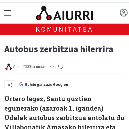
KOMUNITATEA
Autobus zerbitzua hilerrira
Aiurri
2009ko urriaren 30a
Gehitu gaitzazu Googlen
Urtero legez, Santu guztien
egunerako (azaroak 1, igandea)
Udalak autobus zerbitzua antolatu du
Villabonatik Amasako hilerrira eta