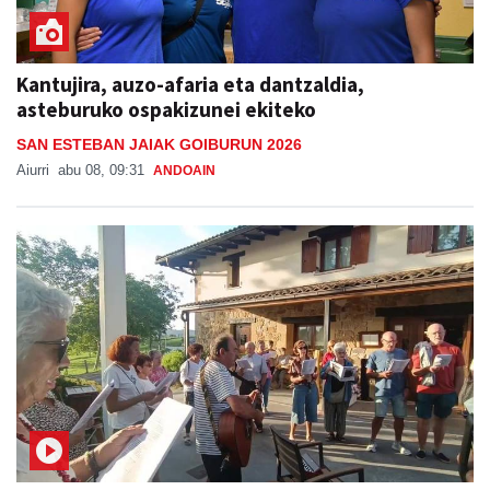
Kantujira, auzo-afaria eta dantzaldia,
asteburuko ospakizunei ekiteko
SAN ESTEBAN JAIAK GOIBURUN 2026
Aiurri
abu 08, 09:31
ANDOAIN