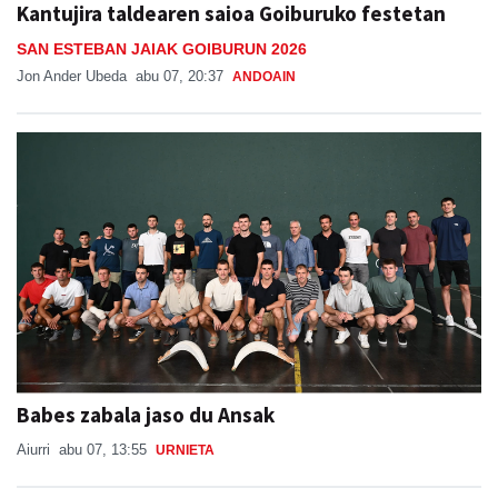
Kantujira taldearen saioa Goiburuko festetan
SAN ESTEBAN JAIAK GOIBURUN 2026
Jon Ander Ubeda
abu 07, 20:37
ANDOAIN
Babes zabala jaso du Ansak
Aiurri
abu 07, 13:55
URNIETA