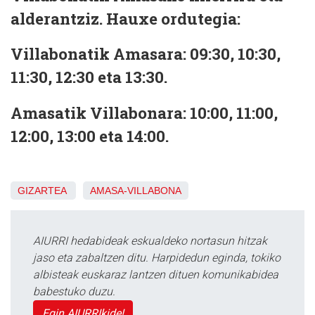
alderantziz. Hauxe ordutegia:
Villabonatik Amasara:
09:30, 10:30,
11:30, 12:30 eta 13:30.
Amasatik Villabonara:
10:00, 11:00,
12:00, 13:00 eta 14:00.
GIZARTEA
AMASA-VILLABONA
AIURRI hedabideak eskualdeko nortasun hitzak
jaso eta zabaltzen ditu. Harpidedun eginda, tokiko
albisteak euskaraz lantzen dituen komunikabidea
babestuko duzu.
Egin AIURRIkide!