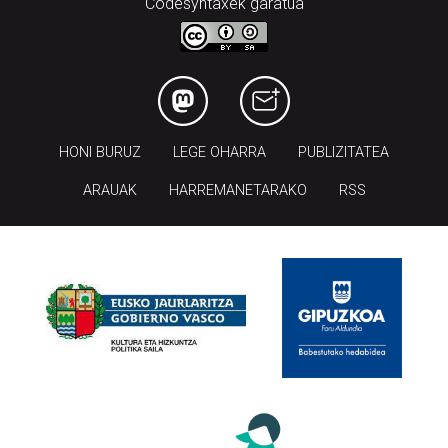
Codesyntaxek garatua
HONI BURUZ
LEGE OHARRA
PUBLIZITATEA
ARAUAK
HARREMANETARAKO
RSS