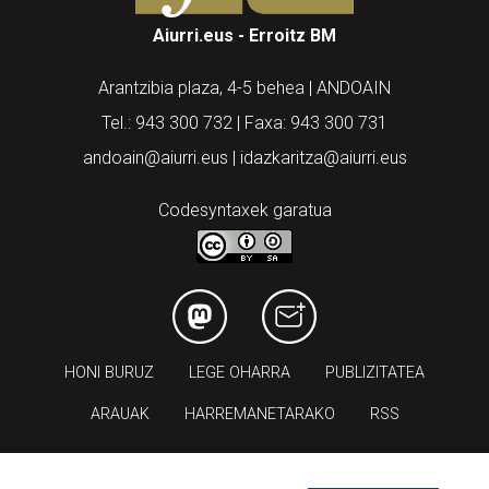
Aiurri.eus - Erroitz BM
Arantzibia plaza, 4-5 behea | ANDOAIN
Tel.: 943 300 732 | Faxa: 943 300 731
andoain@aiurri.eus | idazkaritza@aiurri.eus
Codesyntaxek garatua
HONI BURUZ
LEGE OHARRA
PUBLIZITATEA
ARAUAK
HARREMANETARAKO
RSS