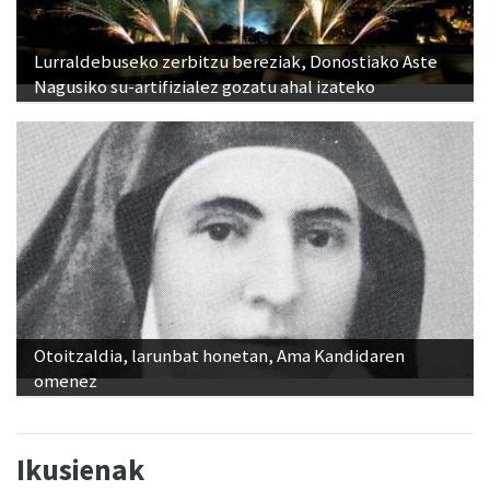
Lurraldebuseko zerbitzu bereziak, Donostiako Aste
Nagusiko su-artifizialez gozatu ahal izateko
Otoitzaldia, larunbat honetan, Ama Kandidaren
omenez
Ikusienak