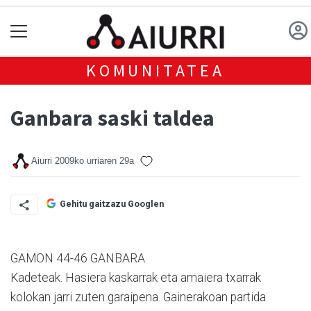
KOMUNITATEA
Ganbara saski taldea
Aiurri
2009ko urriaren 29a
Gehitu gaitzazu Googlen
GAMON 44-46 GANBARA
Kadeteak. Hasiera kaskarrak eta amaiera txarrak
kolokan jarri zuten garaipena. Gainerakoan partida