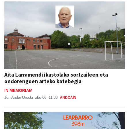
Aita Larramendi ikastolako sortzaileen eta
ondorengoen arteko katebegia
IN MEMORIAM
Jon Ander Ubeda
abu 06, 11:38
ANDOAIN