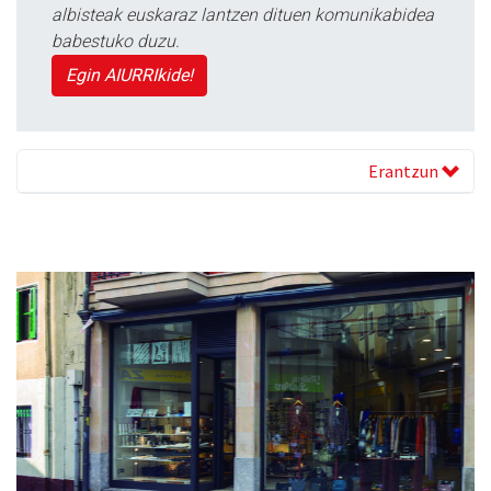
albisteak euskaraz lantzen dituen komunikabidea
babestuko duzu.
Egin AIURRIkide!
Erantzun