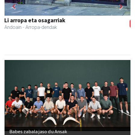
Previous
Next
Bixente Otegi Lizaso S. L.
Asteasu
- Asfaltoak
Babes zabala jaso du Ansak