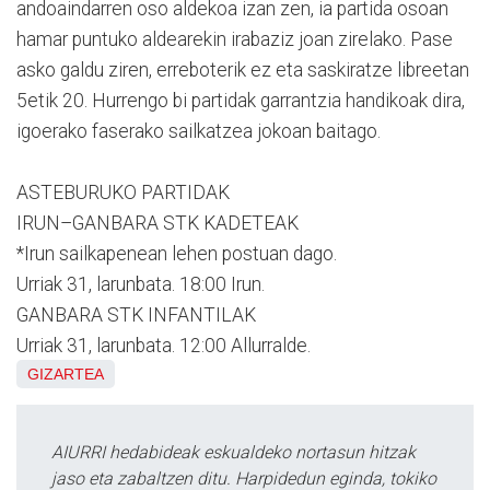
andoaindarren oso aldekoa izan zen, ia partida osoan
hamar puntuko aldearekin irabaziz joan zirelako. Pase
asko galdu ziren, erreboterik ez eta saskiratze libreetan
5etik 20. Hurrengo bi partidak garrantzia handikoak dira,
igoerako faserako sailkatzea jokoan baitago.
ASTEBURUKO PARTIDAK
IRUN–GANBARA STK KADETEAK
*Irun sailkapenean lehen postuan dago.
Urriak 31, larunbata. 18:00 Irun.
GANBARA STK INFANTILAK
Urriak 31, larunbata. 12:00 Allurralde.
GIZARTEA
AIURRI hedabideak eskualdeko nortasun hitzak
jaso eta zabaltzen ditu. Harpidedun eginda, tokiko