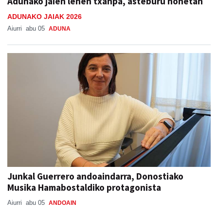
Adunako jaien lehen txanpa, asteburu honetan
ADUNAKO JAIAK 2026
Aiurri
abu 05
ADUNA
Junkal Guerrero andoaindarra, Donostiako
Musika Hamabostaldiko protagonista
Aiurri
abu 05
ANDOAIN