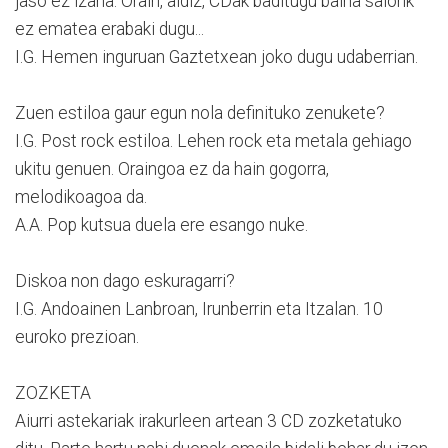
jaso ez izana. Orain, aldiz, CDak baditugu baina saiorik
ez ematea erabaki dugu...
I.G. Hemen inguruan Gaztetxean joko dugu udaberrian.
Zuen estiloa gaur egun nola definituko zenukete?
I.G. Post rock estiloa. Lehen rock eta metala gehiago
ukitu genuen. Oraingoa ez da hain gogorra,
melodikoagoa da.
A.A. Pop kutsua duela ere esango nuke.
Diskoa non dago eskuragarri?
I.G. Andoainen Lanbroan, Irunberrin eta Itzalan. 10
euroko prezioan.
ZOZKETA
Aiurri astekariak irakurleen artean 3 CD zozketatuko