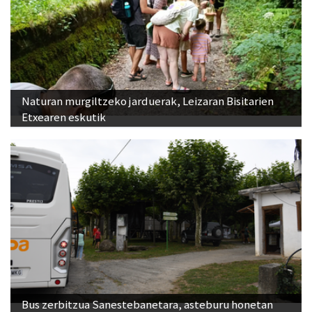
Naturan murgiltzeko jarduerak, Leizaran Bisitarien
Etxearen eskutik
Bus zerbitzua Sanestebanetara, asteburu honetan