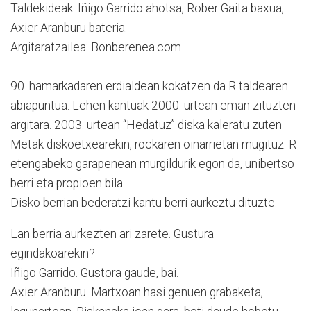
Taldekideak: Iñigo Garrido ahotsa, Rober Gaita baxua,
Axier Aranburu bateria.
Argitaratzailea: Bonberenea.com
90. hamarkadaren erdialdean kokatzen da R taldearen
abiapuntua. Lehen kantuak 2000. urtean eman zituzten
argitara. 2003. urtean “Hedatuz” diska kaleratu zuten
Metak diskoetxearekin, rockaren oinarrietan mugituz. R
etengabeko garapenean murgildurik egon da, unibertso
berri eta propioen bila.
Disko berrian bederatzi kantu berri aurkeztu dituzte.
Lan berria aurkezten ari zarete. Gustura
egindakoarekin?
Iñigo Garrido. Gustora gaude, bai.
Axier Aranburu. Martxoan hasi genuen grabaketa,