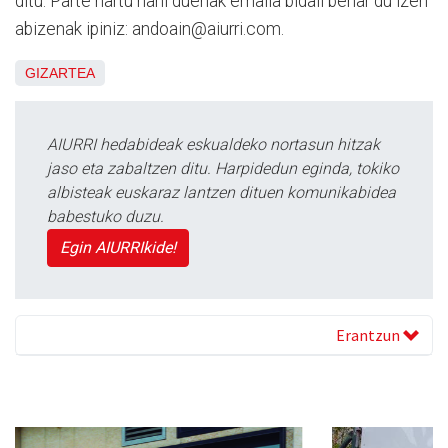
ditu. Parte hartu nahi duenak emaila bidali behar du izen
abizenak ipiniz: andoain@aiurri.com.
GIZARTEA
AIURRI hedabideak eskualdeko nortasun hitzak
jaso eta zabaltzen ditu. Harpidedun eginda, tokiko
albisteak euskaraz lantzen dituen komunikabidea
babestuko duzu.
Egin AIURRIkide!
Erantzun