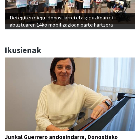
Dei egiten diegu donostiarrei eta gipuzkoarrei
abuztuaren 14ko mobilizazioan parte hartzera
Ikusienak
Junkal Guerrero andoaindarra, Donostiako