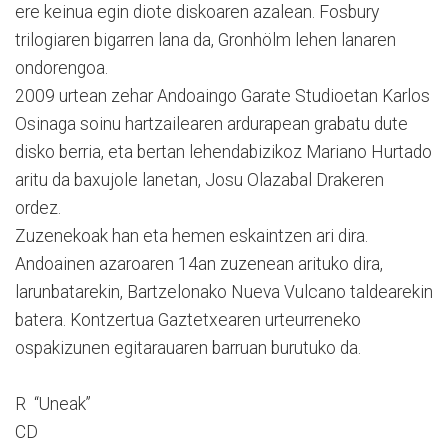
ere keinua egin diote diskoaren azalean. Fosbury
trilogiaren bigarren lana da, Gronhölm lehen lanaren
ondorengoa.
2009 urtean zehar Andoaingo Garate Studioetan Karlos
Osinaga soinu hartzailearen ardurapean grabatu dute
disko berria, eta bertan lehendabizikoz Mariano Hurtado
aritu da baxujole lanetan, Josu Olazabal Drakeren
ordez.
Zuzenekoak han eta hemen eskaintzen ari dira.
Andoainen azaroaren 14an zuzenean arituko dira,
larunbatarekin, Bartzelonako Nueva Vulcano taldearekin
batera. Kontzertua Gaztetxearen urteurreneko
ospakizunen egitarauaren barruan burutuko da.
R “Uneak”
CD