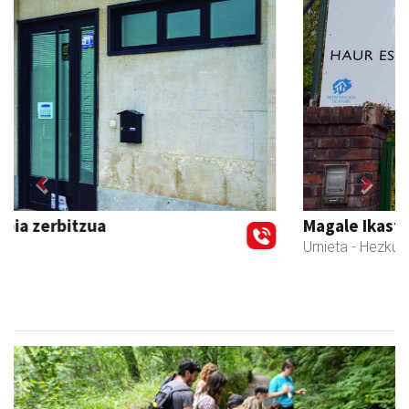
Previous
Next
Magale Ikastetxea
Urnieta
- Hezkuntza