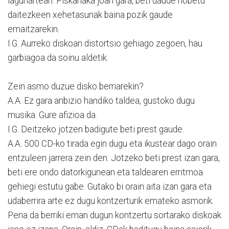
lagunartean. Piskanaka joan gara, beti daude hobetu
daitezkeen xehetasunak baina pozik gaude
emaitzarekin.
I.G. Aurreko diskoan distortsio gehiago zegoen, hau
garbiagoa da soinu aldetik.
Zein asmo duzue disko berriarekin?
A.A. Ez gara anbizio handiko taldea, gustoko dugu
musika. Gure afizioa da.
I.G. Deitzeko jotzen badigute beti prest gaude.
A.A. 500 CD-ko tirada egin dugu eta ikustear dago orain
entzuleen jarrera zein den. Jotzeko beti prest izan gara,
beti ere ondo datorkigunean eta taldearen erritmoa
gehiegi estutu gabe. Gutako bi orain aita izan gara eta
udaberrira arte ez dugu kontzerturik emateko asmorik.
Pena da berriki eman dugun kontzertu sortarako diskoak