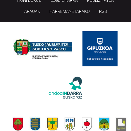
HONI BURUZ
LEGE OHARRA
PUBLIZITATEA
ARAUAK
HARREMANETARAKO
RSS