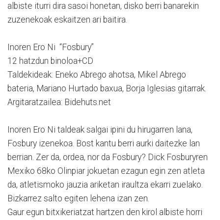
albiste iturri dira sasoi honetan, disko berri banarekin
zuzenekoak eskaitzen ari baitira.
Inoren Ero Ni “Fosbury”
12 hatzdun binoloa+CD
Taldekideak: Eneko Abrego ahotsa, Mikel Abrego
bateria, Mariano Hurtado baxua, Borja Iglesias gitarrak.
Argitaratzailea: Bidehuts.net
Inoren Ero Ni taldeak salgai ipini du hirugarren lana,
Fosbury izenekoa. Bost kantu berri aurki daitezke lan
berrian. Zer da, ordea, nor da Fosbury? Dick Fosburyren
Mexiko 68ko Olinpiar jokuetan ezagun egin zen atleta
da, atletismoko jauzia ariketan iraultza ekarri zuelako.
Bizkarrez salto egiten lehena izan zen.
Gaur egun bitxikeriatzat hartzen den kirol albiste horri