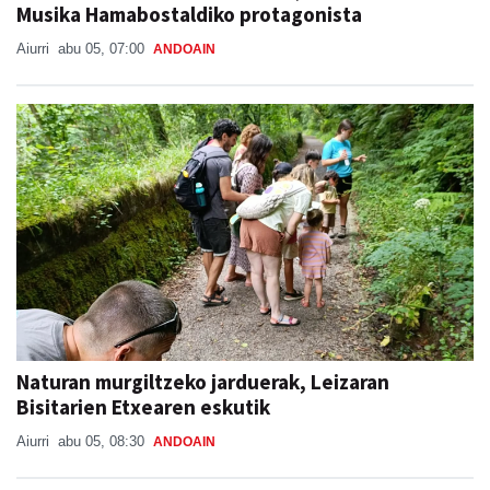
Musika Hamabostaldiko protagonista
Aiurri
abu 05, 07:00
ANDOAIN
Naturan murgiltzeko jarduerak, Leizaran
Bisitarien Etxearen eskutik
Aiurri
abu 05, 08:30
ANDOAIN