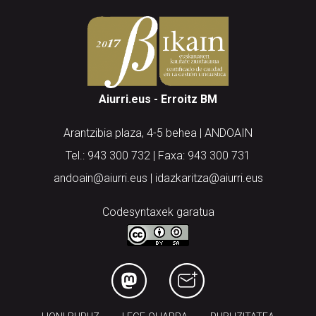
Aiurri.eus - Erroitz BM
Arantzibia plaza, 4-5 behea | ANDOAIN
Tel.: 943 300 732 | Faxa: 943 300 731
andoain@aiurri.eus | idazkaritza@aiurri.eus
Codesyntaxek garatua