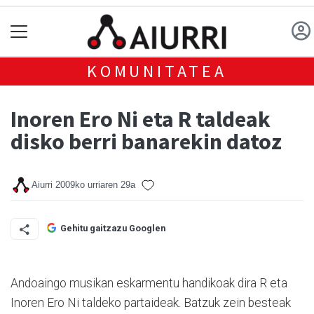
KOMUNITATEA
Inoren Ero Ni eta R taldeak
disko berri banarekin datoz
Aiurri
2009ko urriaren 29a
Gehitu gaitzazu Googlen
Andoaingo musikan eskarmentu handikoak dira R eta
Inoren Ero Ni taldeko partaideak. Batzuk zein besteak