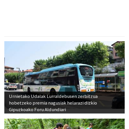
CESA Formazio Zentroa
Urnieta
- Ikasketak
Urnietako Udalak Lurraldebusen zerbitzua
hobetzeko premia nagusiak helarazi dizkio
Gipuzkoako Foru Aldundiari