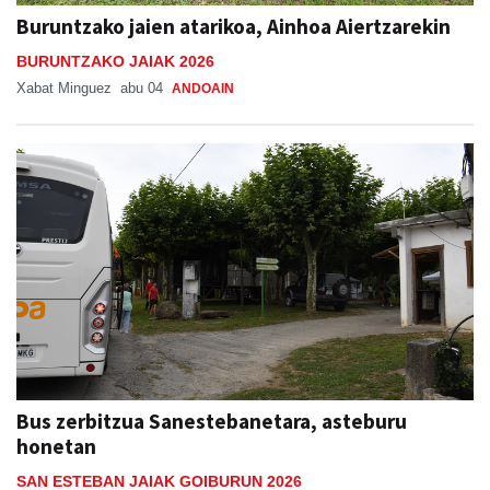
Buruntzako jaien atarikoa, Ainhoa Aiertzarekin
BURUNTZAKO JAIAK 2026
Xabat Minguez
abu 04
ANDOAIN
Bus zerbitzua Sanestebanetara, asteburu
honetan
SAN ESTEBAN JAIAK GOIBURUN 2026