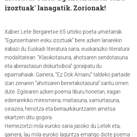
izoztuak' lanagatik. Zorionak!
Xabier Lete Bergaretxe 65 urteko poeta urnietarrak
“Egunsentiaren esku izoztuak” bere azken lanarekin
irabazi du Euskadi literatura saria, euskarazko literatura
modalitatean. “Klasikotasuna, ahotsaren sendotasuna
eta aberastasun diskurtsiboa" goraipatu du
epaimahaiak. Gainera, “Ez Dok Amairu” taldeko partaide
izan zenaren "ahotsaren benetakotasuna" saritu omen
dute. Egilearen azken poema liburu honetan, iragan
ederrarekiko miresmena, maitasuna, xamurtasuna,
oinazea, heriotza eta berraurkikuntzaren ametsa
ekartzen ditu gogora.
Hemezortzi mila euroko saria jasoko du Letek eta,
gainera, lau mila euroko laguntza emango diote poema