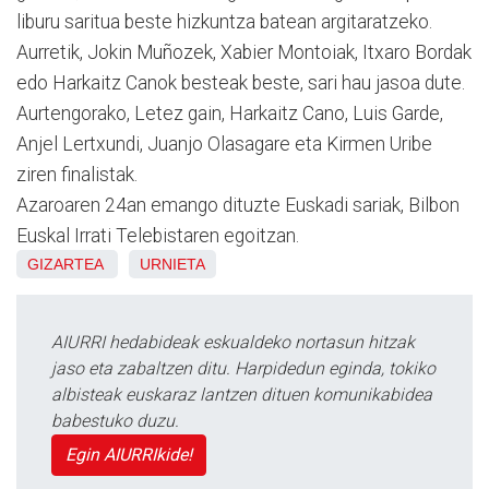
liburu saritua beste hizkuntza batean argitaratzeko.
Aurretik, Jokin Muñozek, Xabier Montoiak, Itxaro Bordak
edo Harkaitz Canok besteak beste, sari hau jasoa dute.
Aurtengorako, Letez gain, Harkaitz Cano, Luis Garde,
Anjel Lertxundi, Juanjo Olasagare eta Kirmen Uribe
ziren finalistak.
Azaroaren 24an emango dituzte Euskadi sariak, Bilbon
Euskal Irrati Telebistaren egoitzan.
GIZARTEA
URNIETA
AIURRI hedabideak eskualdeko nortasun hitzak
jaso eta zabaltzen ditu. Harpidedun eginda, tokiko
albisteak euskaraz lantzen dituen komunikabidea
babestuko duzu.
Egin AIURRIkide!