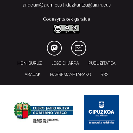
andoain@aiurri.eus | idazkaritza@aiurri.eus
Codesyntaxek garatua
HONI BURUZ
LEGE OHARRA
PUBLIZITATEA
ARAUAK
HARREMANETARAKO
RSS