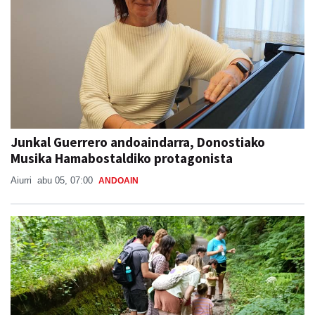
Junkal Guerrero andoaindarra, Donostiako
Musika Hamabostaldiko protagonista
Aiurri
abu 05, 07:00
ANDOAIN