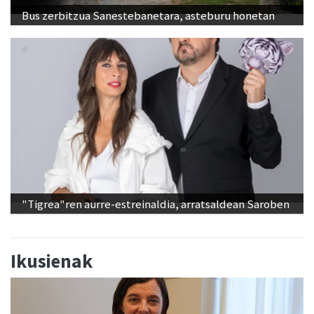
Bus zerbitzua Sanestebanetara, asteburu honetan
"Tigrea"ren aurre-estreinaldia, arratsaldean Saroben
Ikusienak