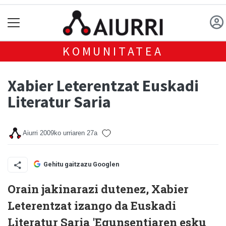
KOMUNITATEA
Xabier Leterentzat Euskadi
Literatur Saria
Aiurri
2009ko urriaren 27a
Gehitu gaitzazu Googlen
Orain jakinarazi dutenez, Xabier
Leterentzat izango da Euskadi
Literatur Saria 'Egunsentiaren esku