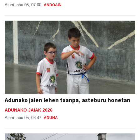
Aiurri
abu 05, 07:00
ANDOAIN
Adunako jaien lehen txanpa, asteburu honetan
ADUNAKO JAIAK 2026
Aiurri
abu 05, 08:47
ADUNA