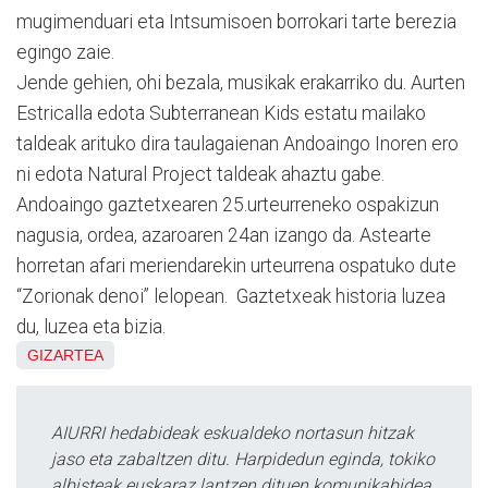
mugimenduari eta Intsumisoen borrokari tarte berezia
egingo zaie.
Jende gehien, ohi bezala, musikak erakarriko du. Aurten
Estricalla edota Subterranean Kids estatu mailako
taldeak arituko dira taulagaienan Andoaingo Inoren ero
ni edota Natural Project taldeak ahaztu gabe.
Andoaingo gaztetxearen 25.urteurreneko ospakizun
nagusia, ordea, azaroaren 24an izango da. Astearte
horretan afari meriendarekin urteurrena ospatuko dute
“Zorionak denoi” lelopean. Gaztetxeak historia luzea
du, luzea eta bizia.
GIZARTEA
AIURRI hedabideak eskualdeko nortasun hitzak
jaso eta zabaltzen ditu. Harpidedun eginda, tokiko
albisteak euskaraz lantzen dituen komunikabidea