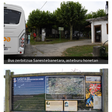
Bus zerbitzua Sanestebanetara, asteburu honetan