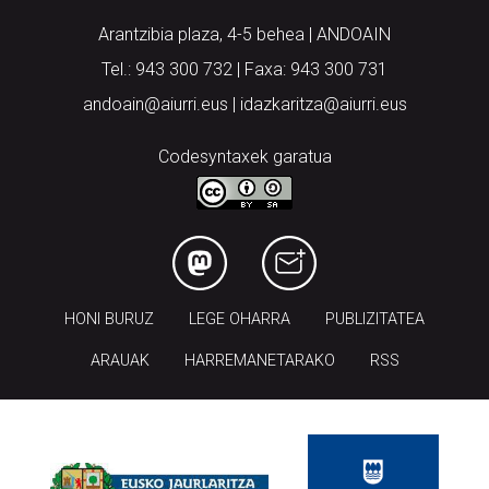
Arantzibia plaza, 4-5 behea | ANDOAIN
Tel.: 943 300 732 | Faxa: 943 300 731
andoain@aiurri.eus | idazkaritza@aiurri.eus
Codesyntaxek garatua
HONI BURUZ
LEGE OHARRA
PUBLIZITATEA
ARAUAK
HARREMANETARAKO
RSS