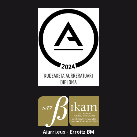
Aiurri.eus - Erroitz BM