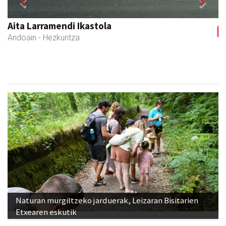
Previous
Next
Aita Larramendi Ikastola
Andoain
- Hezkuntza
Naturan murgiltzeko jarduerak, Leizaran Bisitarien
Etxearen eskutik