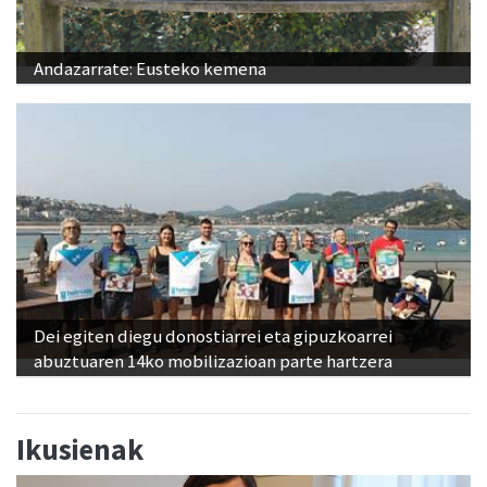
Andazarrate: Eusteko kemena
Dei egiten diegu donostiarrei eta gipuzkoarrei
abuztuaren 14ko mobilizazioan parte hartzera
Ikusienak