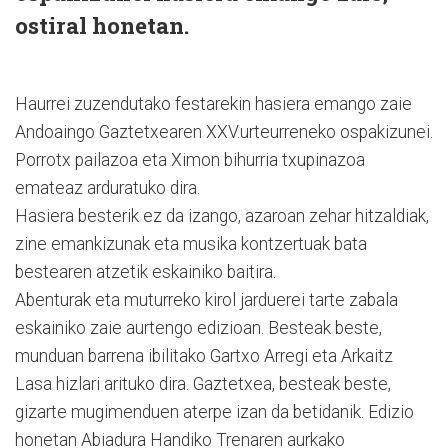
ostiral honetan.
Haurrei zuzendutako festarekin hasiera emango zaie
Andoaingo Gaztetxearen XXV.urteurreneko ospakizunei.
Porrotx pailazoa eta Ximon bihurria txupinazoa
emateaz arduratuko dira.
Hasiera besterik ez da izango, azaroan zehar hitzaldiak,
zine emankizunak eta musika kontzertuak bata
bestearen atzetik eskainiko baitira.
Abenturak eta muturreko kirol jarduerei tarte zabala
eskainiko zaie aurtengo edizioan. Besteak beste,
munduan barrena ibilitako Gartxo Arregi eta Arkaitz
Lasa hizlari arituko dira. Gaztetxea, besteak beste,
gizarte mugimenduen aterpe izan da betidanik. Edizio
honetan Abiadura Handiko Trenaren aurkako