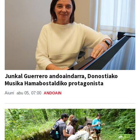
Junkal Guerrero andoaindarra, Donostiako
Musika Hamabostaldiko protagonista
Aiurri
abu 05, 07:00
ANDOAIN