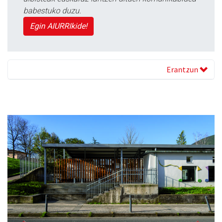
babestuko duzu.
Egin AIURRIkide!
Erantzun