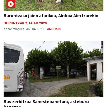
Buruntzako jaien atarikoa, Ainhoa Aiertzarekin
BURUNTZAKO JAIAK 2026
Xabat Minguez
abu 04, 07:05
ANDOAIN
Bus zerbitzua Sanestebanetara, asteburu