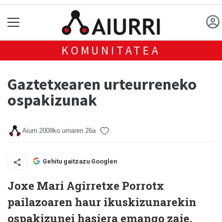
KOMUNITATEA
Gaztetxearen urteurreneko
ospakizunak
Aiurri
2009ko urriaren 26a
Gehitu gaitzazu Googlen
Joxe Mari Agirretxe Porrotx
pailazoaren haur ikuskizunarekin
ospakizunei hasiera emango zaie,