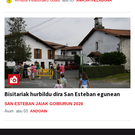
Amasa-Villabonako Udala
abu 05
AMASA-VILLABONA
Bisitariak hurbildu dira San Esteban egunean
SAN ESTEBAN JAIAK GOIBURUN 2026
Aiurri
abu 03
ANDOAIN