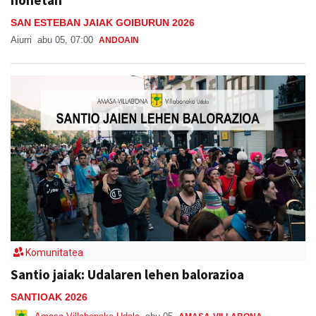
honetan
SAN ESTEBAN JAIAK GOIBURUN 2026
Aiurri
abu 05, 07:00
ANDOAIN
Komunitatea
Santio jaiak: Udalaren lehen balorazioa
SANTIOAK 2026