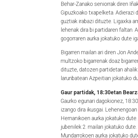
Behar-Zanako seniorrak diren Iñak
Gipuzkoako txapelketa. Adierazi d
guztiak irabazi dituzte. Ligaxka a
lehenak dira bi partidaren faltan.
gogorraren aurka jokatuko dute i
Bigarren mailan ari diren Jon And
multzoko bigarrenak doaz bigarre
dituzte, datozen partidetan ahali
larunbatean Azpeitian jokatuko d
Gaur partidak, 18:30etan Bearz
Gaurko egunari dagokionez, 18:3
izango dira ikusgai. Lehenengoan
Hernanikoen aurka jokatuko dute. 
jubenilek 2. mailan jokatuko dut
Mundarrokoen aurka jokatuko dute.