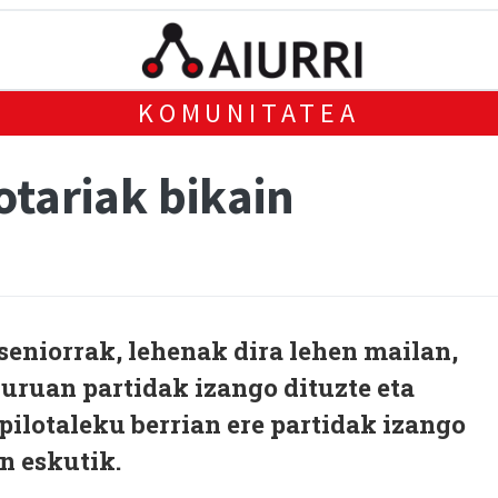
KOMUNITATEA
otariak bikain
seniorrak, lehenak dira lehen mailan,
buruan partidak izango dituzte eta
ilotaleku berrian ere partidak izango
n eskutik.