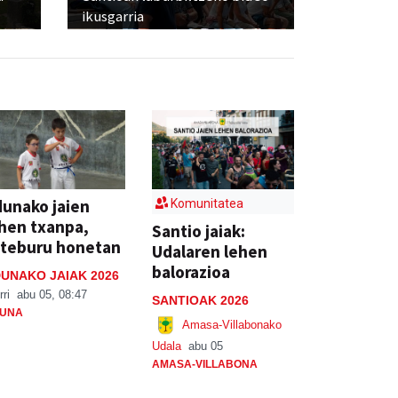
ikusgarria
unako jaien
Komunitatea
hen txanpa,
Santio jaiak:
steburu honetan
Udalaren lehen
balorazioa
UNAKO JAIAK 2026
rri
abu 05, 08:47
SANTIOAK 2026
UNA
Amasa-Villabonako
Udala
abu 05
AMASA-VILLABONA