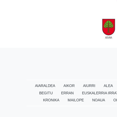
AIARALDEA
AIKOR
AIURRI
ALEA
BEGITU
ERRAN
EUSKALERRIA IRRA
KRONIKA
MAILOPE
NOAUA
O