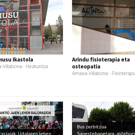
usu Ikastola
Arindu fisioterapia eta
osteopatia
-Villabona
- Hezkuntza
Amasa-Villabona
- Fisioterapi
Bus zerbitzua
io jaiak: Udalaren lehen
Sanestebanetara, astebur