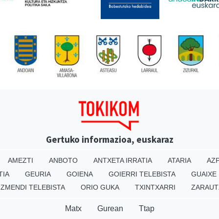
Gertuko informazioa, euskaraz
AMEZTI
ANBOTO
ANTXETA IRRATIA
ATARIA
AZP
TIA
GEURIA
GOIENA
GOIERRI TELEBISTA
GUAIXE
IZMENDI TELEBISTA
ORIO GUKA
TXINTXARRI
ZARAUT
Matx
Gurean
Ttap