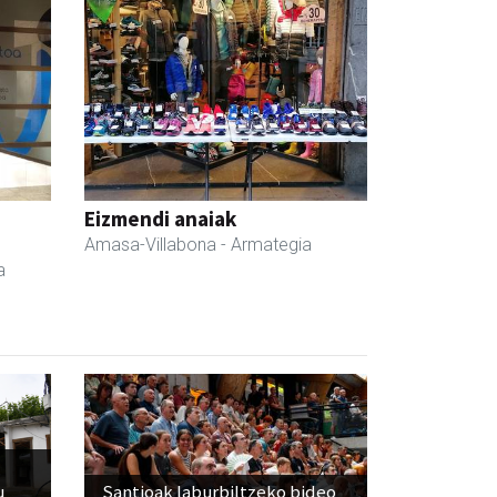
Eizmendi anaiak
Amasa-Villabona
- Armategia
a
u
Santioak laburbiltzeko bideo