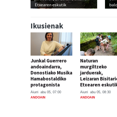
Etxearen eskutik
balo
Ikusienak
Junkal Guerrero
Naturan
andoaindarra,
murgiltzeko
Donostiako Musika
jarduerak,
Hamabostaldiko
Leizaran Bisitar
protagonista
Etxearen eskuti
Aiurri
abu 05, 07:00
Aiurri
abu 05, 08:30
ANDOAIN
ANDOAIN