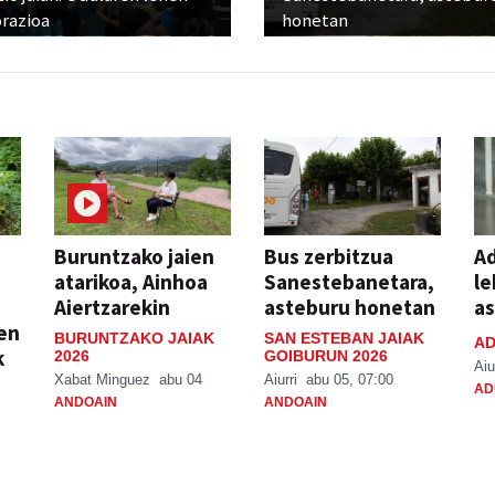
razioa
honetan
Buruntzako jaien
Bus zerbitzua
Ad
atarikoa, Ainhoa
Sanestebanetara,
le
Aiertzarekin
asteburu honetan
a
ien
BURUNTZAKO JAIAK
SAN ESTEBAN JAIAK
AD
k
2026
GOIBURUN 2026
Aiu
Xabat Minguez
abu 04
Aiurri
abu 05, 07:00
AD
ANDOAIN
ANDOAIN