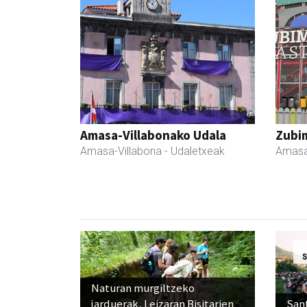
Amasa-Villabonako Udala
Zubim
Amasa-Villabona
- Udaletxeak
Amasa
Naturan murgiltzeko
jarduerak, Leizaran Bisitarien
Sant