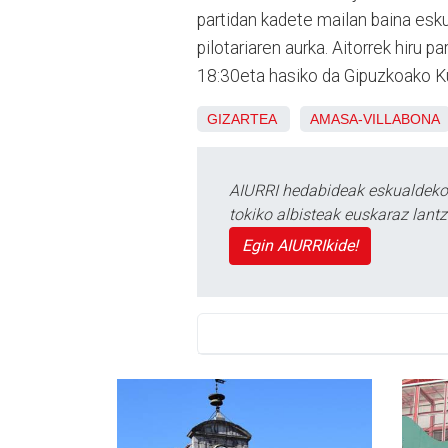
partidan kadete mailan baina esk
pilotariaren aurka. Aitorrek hiru p
18:30eta hasiko da Gipuzkoako Kut
GIZARTEA
AMASA-VILLABONA
AIURRI hedabideak eskualdeko n
tokiko albisteak euskaraz lan
Egin AIURRIkide!