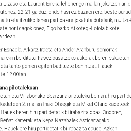
i Lizaso eta Laurent Erreka lehenengo mailan jokatzen ari d
utenez, 22-21 galduz, ondo hasi ez baziren ere, beste parti
maitu eta itzuliko lehen partida ere jokatuta dutelarik, multzo
 Aste honi dagokionez, Elgoibarko Atxotegi-Loiola bikote
gandean.
er Esnaola, Arkaitz Iraeta eta Ander Aranburu seniorrak
narekin berdituta. Fasez pasatzeko aukerak beren eskuetan
k eta tanto gehien egiten badituzte behintzat. Hauek
ute 12:00tan.
ana pilotalekuan
0etan eta Villabonako Bearzana
pilotaleku berrian, hiru partid
 kadeteen 2. mailan Iñaki Otaegik eta Mikel Otaño kadeteek
Hauek beren hiru partidetatik bi irabazita doaz. Ondoren,
e. Beñat Karrerak eta Kepa Nazabalek Astigarragako
 Hauek ere hiru partidetatik bi irabazita daude. Azken