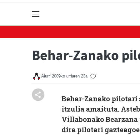
Behar-Zanako pil
Aiurri
2009ko urriaren 23a
Behar-Zanako pilotari 
itzulia amaituta. Aste
Villabonako Bearzana p
dira pilotari gazteagoe