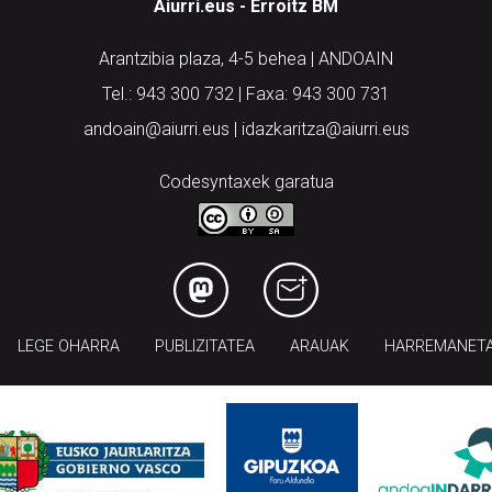
Aiurri.eus - Erroitz BM
Arantzibia plaza, 4-5 behea | ANDOAIN
Tel.: 943 300 732 | Faxa: 943 300 731
andoain@aiurri.eus | idazkaritza@aiurri.eus
Codesyntaxek garatua
LEGE OHARRA
PUBLIZITATEA
ARAUAK
HARREMANET