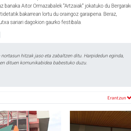
uz banaka Aitor Ormazabalek "Artzaiak" jokatuko du Bergara
artidetatik bakarrean lortu du oraingoz garaipena. Beraz,
xa sariari dagokion gaurko festibala.
ortasun hitzak jaso eta zabaltzen ditu. Harpidedun eginda,
tzen dituen komunikabidea babestuko duzu.
Erantzun