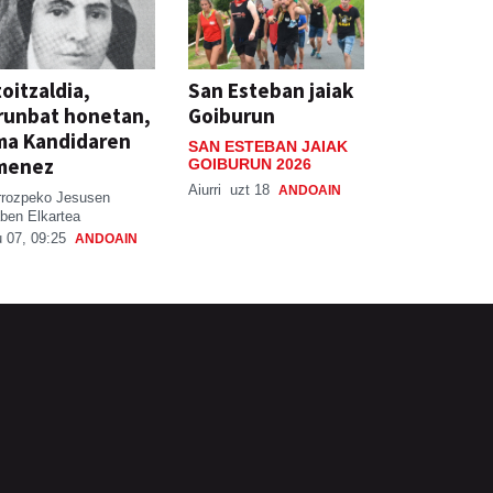
oitzaldia,
San Esteban jaiak
runbat honetan,
Goiburun
ma Kandidaren
SAN ESTEBAN JAIAK
menez
GOIBURUN 2026
Aiurri
uzt 18
ANDOAIN
rrozpeko Jesusen
ben Elkartea
 07, 09:25
ANDOAIN