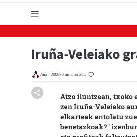
Iruña-Veleiako g
Aiurri
2009ko urriaren 23a
Atzo iluntzean, txoko 
zen Iruña-Veleiako au
elkarteak antolatu zue
benetazkoak?" izenbu
eta grafitoak faltsutz