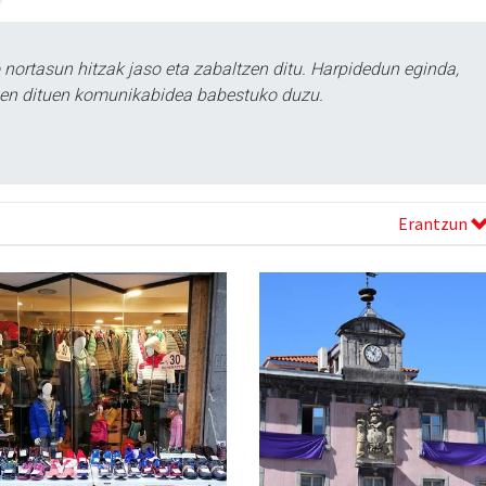
ortasun hitzak jaso eta zabaltzen ditu. Harpidedun eginda,
tzen dituen komunikabidea babestuko duzu.
Erantzun