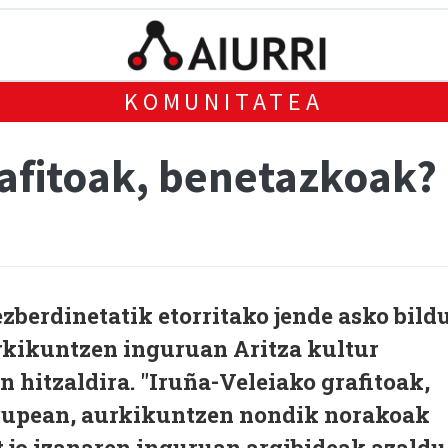
KOMUNITATEA
rafitoak, benetazkoak?
ezberdinetatik etorritako jende asko bild
rkikuntzen inguruan Aritza kultur
n hitzaldira. "Iruña-Veleiako grafitoak,
rupean, aurkikuntzen nondik norakoak
at jo izanaren inguruan argibideak azaldu