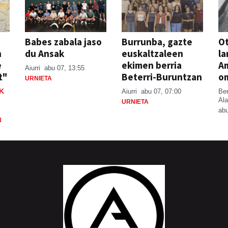
Babes zabala jaso
Burrunba, gazte
Ot
n
du Ansak
euskaltzaleen
la
e
ekimen berria
A
Aiurri
abu 07, 13:55
t"
Beterri-Buruntzan
o
URNIETA
K
Aiurri
abu 07, 07:00
Be
Ala
URNIETA
abu
N