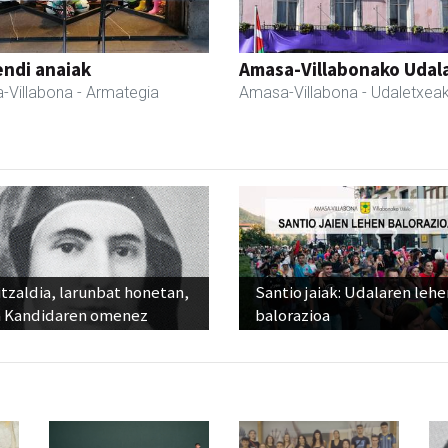
ndi anaiak
Amasa-Villabonako Udal
-Villabona
- Armategia
Amasa-Villabona
- Udaletxea
tzaldia, larunbat honetan,
Santio jaiak: Udalaren lehe
 Kandidaren omenez
balorazioa