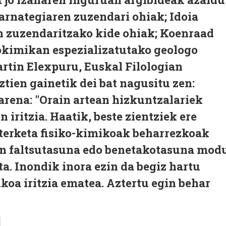
ztarnategiaren zuzendari ohiak; Idoia
en zuzendaritzako kide ohiak; Koenraad
okimikan espezializatutako geologo
rtin Elexpuru, Euskal Filologian
tien gainetik dei bat nagusitu zen:
arena: "Orain artean hizkuntzalariek
n iritzia. Haatik, beste zientziek ere
zterketa fisiko-kimikoak beharrezkoak
zen faltsutasuna edo benetakotasuna mod
ta. Inondik inora ezin da begiz hartu
ikoa iritzia ematea. Aztertu egin behar