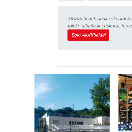
AIURRI hedabideak eskualdeko n
tokiko albisteak euskaraz lan
Egin AIURRIkide!