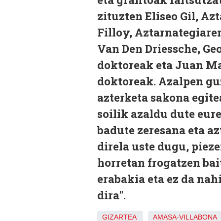
zituzten Eliseo Gil, A
Filloy, Aztarnategiar
Van Den Driessche, Ge
doktoreak eta Juan Ma
doktoreak. Azalpen guz
azterketa sakona egite
soilik azaldu dute eure
badute zeresana eta a
direla uste dugu, pie
horretan frogatzen bai
erabakia eta ez da nah
dira".
GIZARTEA
AMASA-VILLABONA