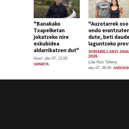
"Banakako
"Auzotarrek oso
Txapelketan
ondo erantzute
jokatzeko nire
dute, beti daud
eskubidea
laguntzeko pres
aldarrikatzen dut"
SORABILLAKO JAIA
2026
Aiurri
abu 07, 12:00
Lide Ruiz Telleria
URNIETA
abu 07, 08:00
ANDOAI