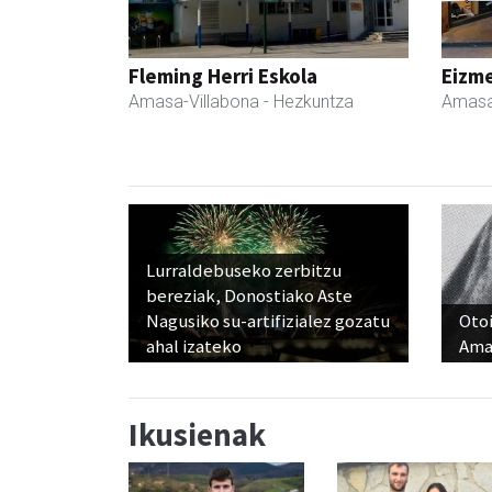
Fleming Herri Eskola
Eizme
Amasa-Villabona
- Hezkuntza
Amasa
Lurraldebuseko zerbitzu
bereziak, Donostiako Aste
Nagusiko su-artifizialez gozatu
Otoi
ahal izateko
Ama
Ikusienak