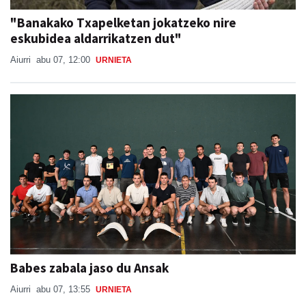
"Banakako Txapelketan jokatzeko nire
eskubidea aldarrikatzen dut"
Aiurri
abu 07, 12:00
URNIETA
Babes zabala jaso du Ansak
Aiurri
abu 07, 13:55
URNIETA