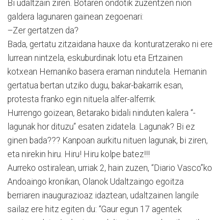
Bi udaltzain ziren. Botaren ondotik zuzentzen nion
galdera lagunaren gainean zegoenari:
–Zer gertatzen da?
Bada, gertatu zitzaidana hauxe da: konturatzerako ni ere
lurrean nintzela, eskuburdinak lotu eta Ertzainen
kotxean Hernaniko basera eraman nindutela. Hernanin
gertatua bertan utziko dugu, bakar-bakarrik esan,
protesta franko egin nituela alfer-alferrik.
Hurrengo goizean, 8etarako bidali ninduten kalera “-
lagunak hor dituzu” esaten zidatela. Lagunak? Bi ez
ginen bada??? Kanpoan aurkitu nituen lagunak, bi ziren,
eta nirekin hiru. Hiru! Hiru kolpe batez!!!
Aurreko ostiralean, urriak 2, hain zuzen, “Diario Vasco”ko
Andoaingo kronikan, Olanok Udaltzaingo egoitza
berriaren inaugurazioaz idaztean, udaltzainen langile
sailaz ere hitz egiten du: “Gaur egun 17 agentek