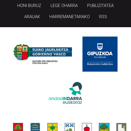
HONI BURUZ
LEGE OHARRA
PUBLIZITATEA
ARAUAK
HARREMANETARAKO
RSS