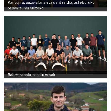
Kantujira, auzo-afaria eta dantzaldia, asteburuko
ospakizunei ekiteko
Babes zabala jaso du Ansak