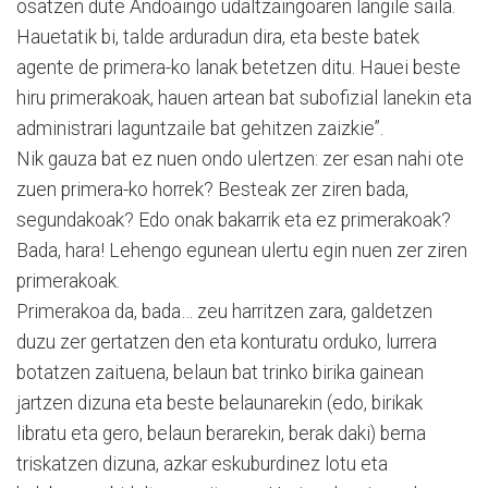
osatzen dute Andoaingo udaltzaingoaren langile saila.
Hauetatik bi, talde arduradun dira, eta beste batek
agente de primera-ko lanak betetzen ditu. Hauei beste
hiru primerakoak, hauen artean bat subofizial lanekin eta
administrari laguntzaile bat gehitzen zaizkie”.
Nik gauza bat ez nuen ondo ulertzen: zer esan nahi ote
zuen primera-ko horrek? Besteak zer ziren bada,
segundakoak? Edo onak bakarrik eta ez primerakoak?
Bada, hara! Lehengo egunean ulertu egin nuen zer ziren
primerakoak.
Primerakoa da, bada… zeu harritzen zara, galdetzen
duzu zer gertatzen den eta konturatu orduko, lurrera
botatzen zaituena, belaun bat trinko birika gainean
jartzen dizuna eta beste belaunarekin (edo, birikak
libratu eta gero, belaun berarekin, berak daki) berna
triskatzen dizuna, azkar eskuburdinez lotu eta