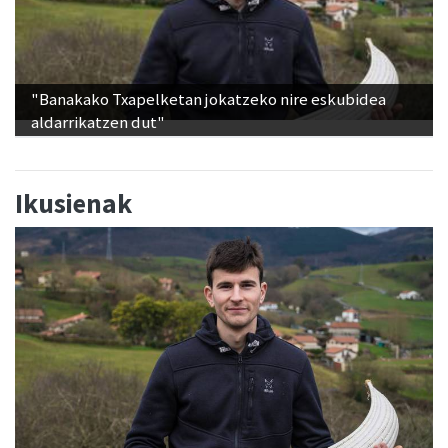
"Banakako Txapelketan jokatzeko nire eskubidea
aldarrikatzen dut"
Ikusienak