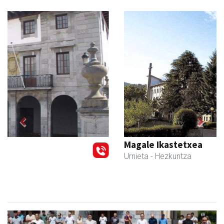
Previous
Next
Magale Ikastetxea
Urnieta
- Hezkuntza