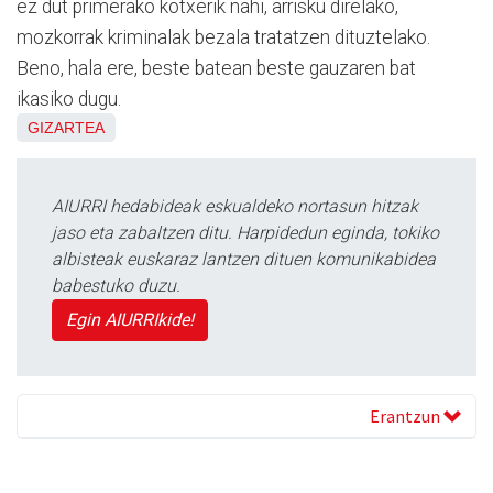
ez dut primerako kotxerik nahi, arrisku direlako,
mozkorrak kriminalak bezala tratatzen dituztelako.
Beno, hala ere, beste batean beste gauzaren bat
ikasiko dugu.
GIZARTEA
AIURRI hedabideak eskualdeko nortasun hitzak
jaso eta zabaltzen ditu. Harpidedun eginda, tokiko
albisteak euskaraz lantzen dituen komunikabidea
babestuko duzu.
Egin AIURRIkide!
Erantzun