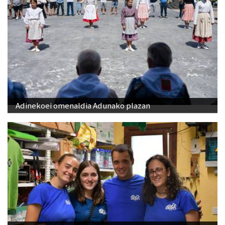
Adinekoei omenaldia Adunako plazan