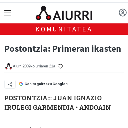
KOMUNITATEA
Postontzia: Primeran ikasten
Aiurri
2009ko urriaren 21a
Gehitu gaitzazu Googlen
POSTONTZIA::: JUAN IGNAZIO
IRULEGI GARMENDIA • ANDOAIN