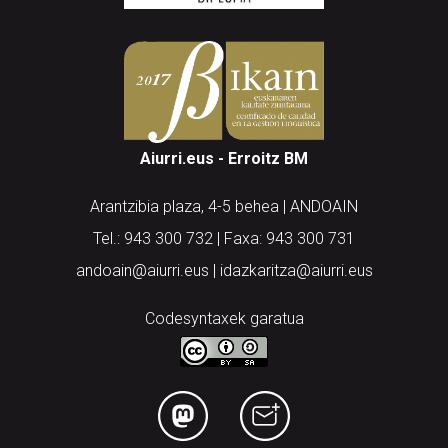
Aiurri.eus - Erroitz BM
Arantzibia plaza, 4-5 behea | ANDOAIN
Tel.: 943 300 732 | Faxa: 943 300 731
andoain@aiurri.eus | idazkaritza@aiurri.eus
Codesyntaxek garatua