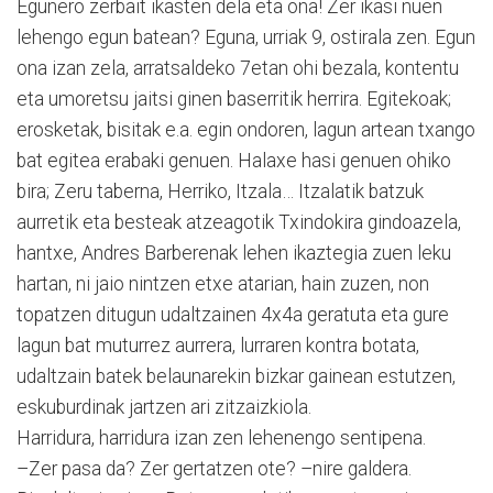
Egunero zerbait ikasten dela eta ona! Zer ikasi nuen
lehengo egun batean? Eguna, urriak 9, ostirala zen. Egun
ona izan zela, arratsaldeko 7etan ohi bezala, kontentu
eta umoretsu jaitsi ginen baserritik herrira. Egitekoak;
erosketak, bisitak e.a. egin ondoren, lagun artean txango
bat egitea erabaki genuen. Halaxe hasi genuen ohiko
bira; Zeru taberna, Herriko, Itzala… Itzalatik batzuk
aurretik eta besteak atzeagotik Txindokira gindoazela,
hantxe, Andres Barberenak lehen ikaztegia zuen leku
hartan, ni jaio nintzen etxe atarian, hain zuzen, non
topatzen ditugun udaltzainen 4x4a geratuta eta gure
lagun bat muturrez aurrera, lurraren kontra botata,
udaltzain batek belaunarekin bizkar gainean estutzen,
eskuburdinak jartzen ari zitzaizkiola.
Harridura, harridura izan zen lehenengo sentipena.
–Zer pasa da? Zer gertatzen ote? –nire galdera.