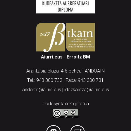
Aiurri.eus - Erroitz BM
Arantzibia plaza, 4-5 behea | ANDOAIN
Tel.: 943 300 732 | Faxa: 943 300 731
andoain@aiurri.eus | idazkaritza@aiurri.eus
Codesyntaxek garatua