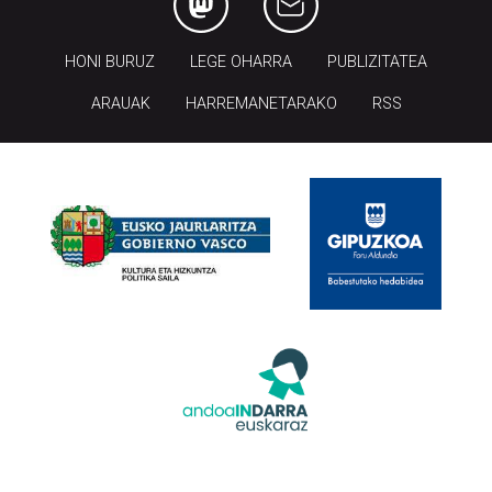
HONI BURUZ
LEGE OHARRA
PUBLIZITATEA
ARAUAK
HARREMANETARAKO
RSS