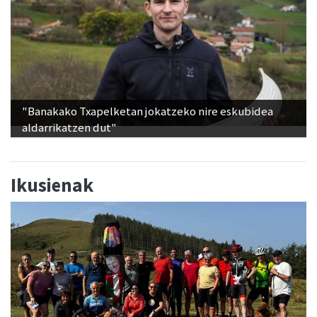
"Banakako Txapelketan jokatzeko nire eskubidea
aldarrikatzen dut"
Ikusienak