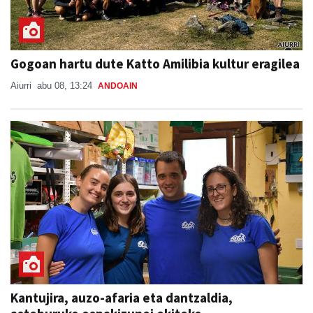
Gogoan hartu dute Katto Amilibia kultur eragilea
Aiurri
abu 08, 13:24
ANDOAIN
Kantujira, auzo-afaria eta dantzaldia,