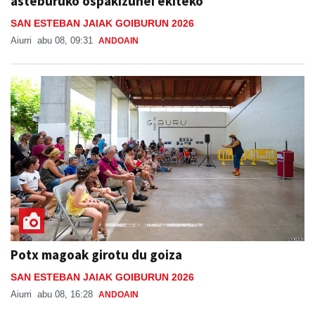
asteburuko ospakizunei ekiteko
SAN ESTEBAN JAIAK GOIBURUN 2026
Aiurri
abu 08, 09:31
ANDOAIN
Potx magoak girotu du goiza
SAN ESTEBAN JAIAK GOIBURUN 2026
Aiurri
abu 08, 16:28
ANDOAIN