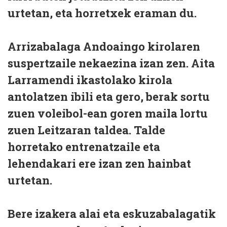
urtetan, eta horretxek eraman du.
Arrizabalaga Andoaingo kirolaren
suspertzaile nekaezina izan zen. Aita
Larramendi ikastolako kirola
antolatzen ibili eta gero, berak sortu
zuen voleibol-ean goren maila lortu
zuen Leitzaran taldea. Talde
horretako entrenatzaile eta
lehendakari ere izan zen hainbat
urtetan.
Bere izakera alai eta eskuzabalagatik