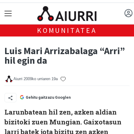
KOMUNITATEA
Luis Mari Arrizabalaga “Arri”
hil egin da
Aiurri
2009ko urriaren 19a
Gehitu gaitzazu Googlen
Larunbatean hil zen, azken aldian
bizitoki zuen Mungian. Gaixotasun
larri batek jota bizitu zen azken