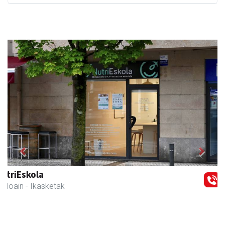
Previous
Next
Andoaingo Udala
Andoain
- Udaletxeak