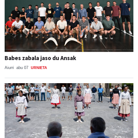
Babes zabala jaso du Ansak
Aiurri
abu 07
URNIETA