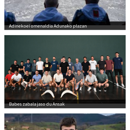
Adinekoei omenaldia Adunako plazan
Babes zabala jaso du Ansak