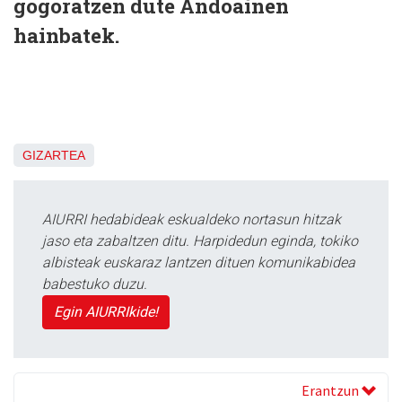
gogoratzen dute Andoainen
hainbatek.
GIZARTEA
AIURRI hedabideak eskualdeko nortasun hitzak
jaso eta zabaltzen ditu. Harpidedun eginda, tokiko
albisteak euskaraz lantzen dituen komunikabidea
babestuko duzu.
Egin AIURRIkide!
Erantzun