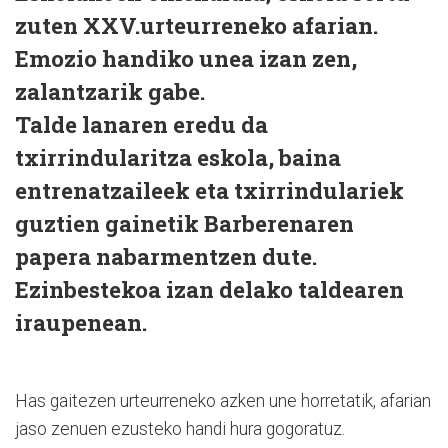
zuten XXV.urteurreneko afarian.
Emozio handiko unea izan zen,
zalantzarik gabe.
Talde lanaren eredu da
txirrindularitza eskola, baina
entrenatzaileek eta txirrindulariek
guztien gainetik Barberenaren
papera nabarmentzen dute.
Ezinbestekoa izan delako taldearen
iraupenean.
Has gaitezen urteurreneko azken une horretatik, afarian
jaso zenuen ezusteko handi hura gogoratuz.