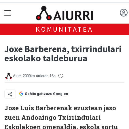
KOMUNITATEA
Joxe Barberena, txirrindulari
eskolako taldeburua
Aiurri
2009ko urriaren 16a
Gehitu gaitzazu Googlen
Jose Luis Barberenak ezustean jaso
zuen Andoaingo Txirrindulari
Eskolakoen omenaldia, eskola sortu