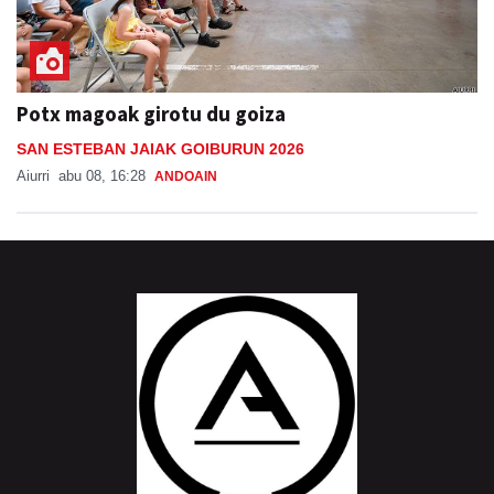
Potx magoak girotu du goiza
SAN ESTEBAN JAIAK GOIBURUN 2026
Aiurri
abu 08, 16:28
ANDOAIN