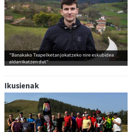
"Banakako Txapelketan jokatzeko nire eskubidea
aldarrikatzen dut"
Ikusienak