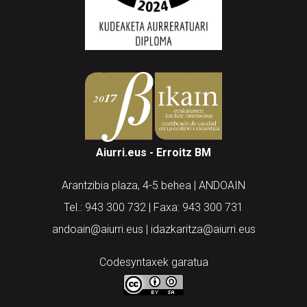
Aiurri.eus - Erroitz BM
Arantzibia plaza, 4-5 behea | ANDOAIN
Tel.: 943 300 732 | Faxa: 943 300 731
andoain@aiurri.eus | idazkaritza@aiurri.eus
Codesyntaxek garatua