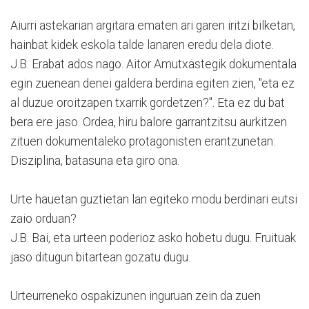
Aiurri astekarian argitara ematen ari garen iritzi bilketan,
hainbat kidek eskola talde lanaren eredu dela diote.
J.B. Erabat ados nago. Aitor Amutxastegik dokumentala
egin zuenean denei galdera berdina egiten zien, "eta ez
al duzue oroitzapen txarrik gordetzen?". Eta ez du bat
bera ere jaso. Ordea, hiru balore garrantzitsu aurkitzen
zituen dokumentaleko protagonisten erantzunetan:
Disziplina, batasuna eta giro ona.
Urte hauetan guztietan lan egiteko modu berdinari eutsi
zaio orduan?
J.B. Bai, eta urteen poderioz asko hobetu dugu. Fruituak
jaso ditugun bitartean gozatu dugu.
Urteurreneko ospakizunen inguruan zein da zuen