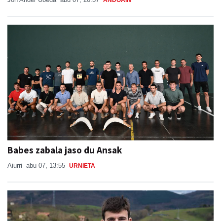
ANDOAIN
Babes zabala jaso du Ansak
Aiurri
abu 07, 13:55
URNIETA