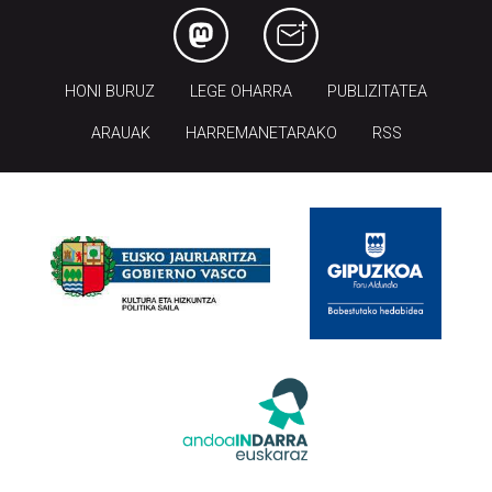
HONI BURUZ
LEGE OHARRA
PUBLIZITATEA
ARAUAK
HARREMANETARAKO
RSS