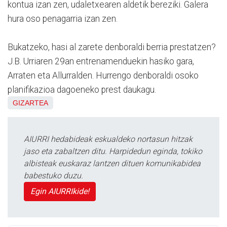
kontua izan zen, udaletxearen aldetik bereziki. Galera
hura oso penagarria izan zen.
Bukatzeko, hasi al zarete denboraldi berria prestatzen?
J.B. Urriaren 29an entrenamenduekin hasiko gara,
Arraten eta Allurralden. Hurrengo denboraldi osoko
planifikazioa dagoeneko prest daukagu.
GIZARTEA
AIURRI hedabideak eskualdeko nortasun hitzak
jaso eta zabaltzen ditu. Harpidedun eginda, tokiko
albisteak euskaraz lantzen dituen komunikabidea
babestuko duzu.
Egin AIURRIkide!