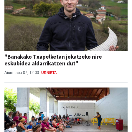
"Banakako Txapelketan jokatzeko nire
eskubidea aldarrikatzen dut"
Aiurri
abu 07, 12:00
URNIETA