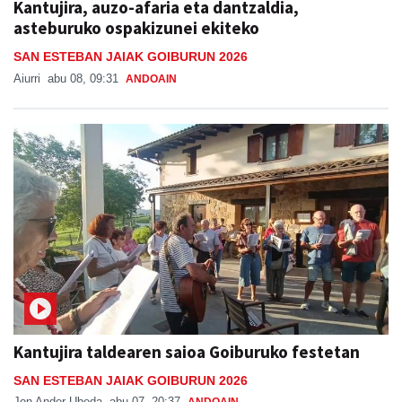
Kantujira, auzo-afaria eta dantzaldia,
asteburuko ospakizunei ekiteko
SAN ESTEBAN JAIAK GOIBURUN 2026
Aiurri
abu 08, 09:31
ANDOAIN
Kantujira taldearen saioa Goiburuko festetan
SAN ESTEBAN JAIAK GOIBURUN 2026
Jon Ander Ubeda
abu 07, 20:37