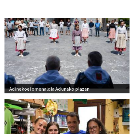
Adinekoei omenaldia Adunako plazan