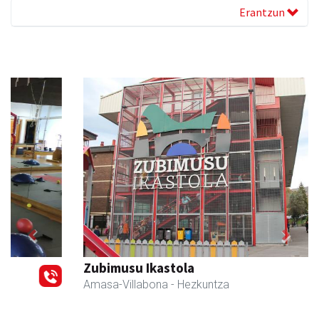
Erantzun
Previous
Next
Zubimusu Ikastola
Amasa-Villabona
- Hezkuntza