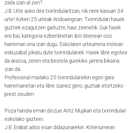
zaila izan al zen?
J.B. Urte asko dira txirrindularitzan, nik nere kasuan 34
urte! Azken 25 urteak Andoaingoan. Txirrindulari hauek
guztiek ezagutzen gaituzte, haur zirenetik. Guk haiek
ere bai, kategoria ezberdinetan ibili direnean oso
harreman ona izan dugu. Eskolaren urteurrena iristean
eskuzabal jokatu dute txirrindulariek. Haiek libre egotea
da arazoa, zeren eta bestela gurekiko jarrera bikaina
izan da.
Profesional mailako 25 txirrindulariekin egon gara
harremanetan eta libre izanez gero, guztiak etortzeko
prest zeuden.
Poza handia eman diozue Aritz Mujikari eta txirrindulari
eskolako gazteei...
J.B. Erabat ados esan didazunarekin. Kriteriumean