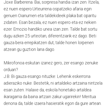
Joxe Barberena. Bai, sorpresa handia izan zen. Itzela,
ez nuen espero.Urteurrena ospatzeko afaria egin
genuen Oianumen eta taldekideek plaka bat oparitu
zidaten. Esan bezala, ez nuen espero eta ez nekien
ezer. Emozio handiko unea izan zen. Talde bat sortu
dugu azken 25 urteotan, diferentziarik ez dago. Beti
gauza bera errepikatzen dut, talde honen lorpenen
atzean gu guztion lana dago.
Mikrofonoa eskutan izanez gero, zer esango zenuke
orduan?
J.B. Bi gauza esango nituzke: Lehenik eskerrona
adieraziko nuke. Bestetik, ni artaldeko artzaina nintzela
esan zuten. Halaxe da, eskola honetako artaldea
ikaragarria da baina artzain zakur ugarirekin! Meritua
denona da, talde izaera hasieratik egon da gure artean.