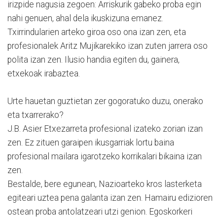
irizpide nagusia zegoen: Arriskurik gabeko proba egin
nahi genuen, ahal dela ikuskizuna emanez.
Txirrindularien arteko giroa oso ona izan zen, eta
profesionalek Aritz Mujikarekiko izan zuten jarrera oso
polita izan zen. Ilusio handia egiten du, gainera,
etxekoak irabaztea.
Urte hauetan guztietan zer gogoratuko duzu, onerako
eta txarrerako?
J.B. Asier Etxezarreta profesional izateko zorian izan
zen. Ez zituen garaipen ikusgarriak lortu baina
profesional mailara igarotzeko korrikalari bikaina izan
zen.
Bestalde, bere egunean, Nazioarteko kros lasterketa
egiteari uztea pena galanta izan zen. Hamairu edizioren
ostean proba antolatzeari utzi genion. Egoskorkeri