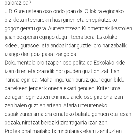
balorazioa?
J.B. Gure ustean oso ondo joan da. Ollokira egindako
bizikleta irteerarekin hasi ginen eta errepikatzeko
gogoz geratu gara. Aurrerantzean Kilometroak ikastolen
jaian bezperan egingo dugu irteera bera. Eskolako
kideei, gurasoei eta andoaindar guztiei oro har zabalik
izango den goiz pasa izango da.
Dokumentala oroitzapen oso polita da Eskolako kide
izan diren eta oraindik hor gauden guztiontzat. Lan
handia egin da. Mahai-inguruari buruz, gaur egun bildu
daitekeen jenderik onena ekarri genuen. Kriteriuma
zoragarri egin zuten txirrindulariek, oso giro ona izan
zen haien guztien artean. Afaria urteurreneko
ospakizunei amaiera emateko baliatu genuen eta, esan
bezala, niretzat bereziki zirarragarria izan zen.
Profesional mailako txirrindulariak ekarri zenituzten,