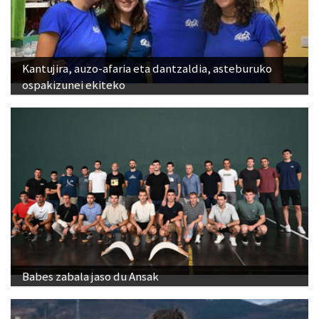
Kantujira, auzo-afaria eta dantzaldia, asteburuko
ospakizunei ekiteko
Babes zabala jaso du Ansak