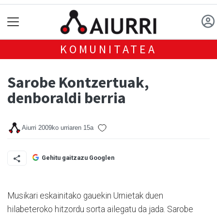
KOMUNITATEA
Sarobe Kontzertuak,
denboraldi berria
Aiurri
2009ko urriaren 15a
Gehitu gaitzazu Googlen
Musikari eskainitako gauekin Urnietak duen
hilabeteroko hitzordu sorta ailegatu da jada. Sarobe