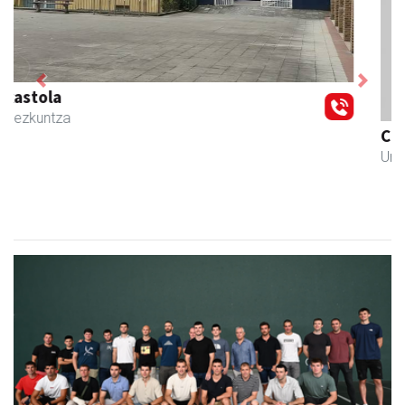
Previous
Next
CESA Formazio Zentroa
Urnieta
- Ikasketak