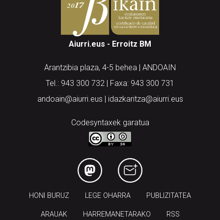
Aiurri.eus - Erroitz BM
Arantzibia plaza, 4-5 behea | ANDOAIN
Tel.: 943 300 732 | Faxa: 943 300 731
andoain@aiurri.eus | idazkaritza@aiurri.eus
Codesyntaxek garatua
HONI BURUZ
LEGE OHARRA
PUBLIZITATEA
ARAUAK
HARREMANETARAKO
RSS