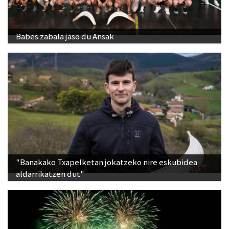
Babes zabala jaso du Ansak
"Banakako Txapelketan jokatzeko nire eskubidea
aldarrikatzen dut"