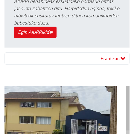
AIURRI hedabideak eskualdeko nortasun hitzak
jaso eta zabaltzen ditu. Harpidedun eginda, tokiko
albisteak euskaraz lantzen dituen komunikabidea
babestuko duzu.
Egin AIURRIkide!
Erantzun