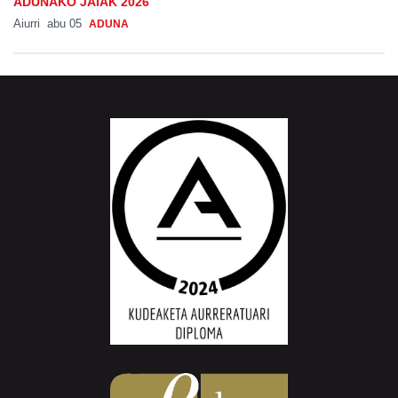
ADUNAKO JAIAK 2026
Aiurri
abu 05
ADUNA