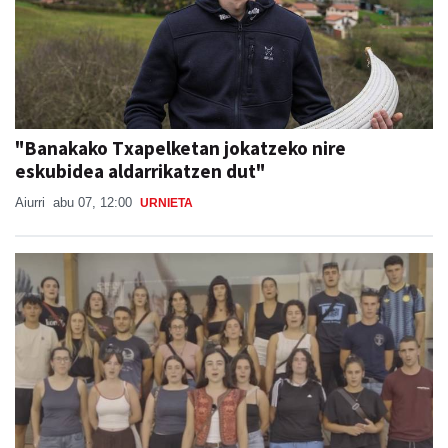
"Banakako Txapelketan jokatzeko nire
eskubidea aldarrikatzen dut"
Aiurri
abu 07, 12:00
URNIETA