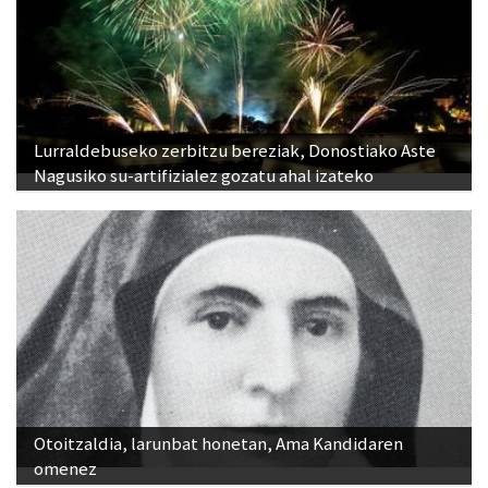
Lurraldebuseko zerbitzu bereziak, Donostiako Aste
Nagusiko su-artifizialez gozatu ahal izateko
Otoitzaldia, larunbat honetan, Ama Kandidaren
omenez