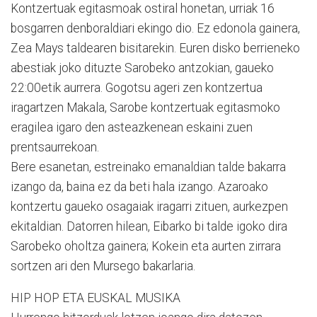
Kontzertuak egitasmoak ostiral honetan, urriak 16
bosgarren denboraldiari ekingo dio. Ez edonola gainera,
Zea Mays taldearen bisitarekin. Euren disko berrieneko
abestiak joko dituzte Sarobeko antzokian, gaueko
22:00etik aurrera. Gogotsu ageri zen kontzertua
iragartzen Makala, Sarobe kontzertuak egitasmoko
eragilea igaro den asteazkenean eskaini zuen
prentsaurrekoan.
Bere esanetan, estreinako emanaldian talde bakarra
izango da, baina ez da beti hala izango. Azaroako
kontzertu gaueko osagaiak iragarri zituen, aurkezpen
ekitaldian. Datorren hilean, Eibarko bi talde igoko dira
Sarobeko oholtza gainera; Kokein eta aurten zirrara
sortzen ari den Mursego bakarlaria.
HIP HOP ETA EUSKAL MUSIKA