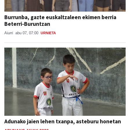
Burrunba, gazte euskaltzaleen ekimen berria
Beterri-Buruntzan
Aiurri
abu 07, 07:00
URNIETA
Adunako jaien lehen txanpa, asteburu honetan