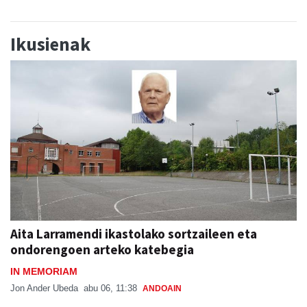
Ikusienak
Aita Larramendi ikastolako sortzaileen eta
ondorengoen arteko katebegia
IN MEMORIAM
Jon Ander Ubeda
abu 06, 11:38
ANDOAIN