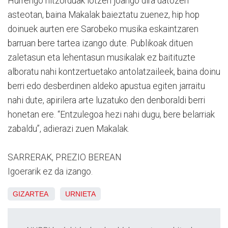
Hurrengo hitzorduak lotzen joango dira datozen
asteotan, baina Makalak baieztatu zuenez, hip hop
doinuek aurten ere Sarobeko musika eskaintzaren
barruan bere tartea izango dute. Publikoak dituen
zaletasun eta lehentasun musikalak ez baitituzte
alboratu nahi kontzertuetako antolatzaileek, baina doinu
berri edo desberdinen aldeko apustua egiten jarraitu
nahi dute, apirilera arte luzatuko den denboraldi berri
honetan ere. “Entzulegoa hezi nahi dugu, bere belarriak
zabaldu”, adierazi zuen Makalak.
SARRERAK, PREZIO BEREAN
Igoerarik ez da izango.
GIZARTEA
URNIETA