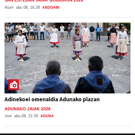
Aiurri
abu 08, 16:28
ANDOAIN
Adinekoei omenaldia Adunako plazan
ADUNAKO JAIAK 2026
Joni
abu 08, 21:30
ADUNA