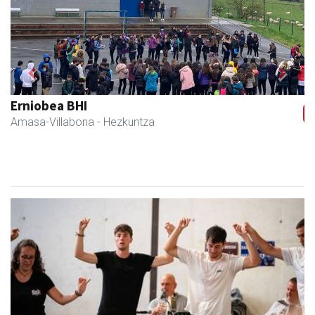
Previous
Next
Eizmendi anaiak
Amasa-Villabona
- Armategia