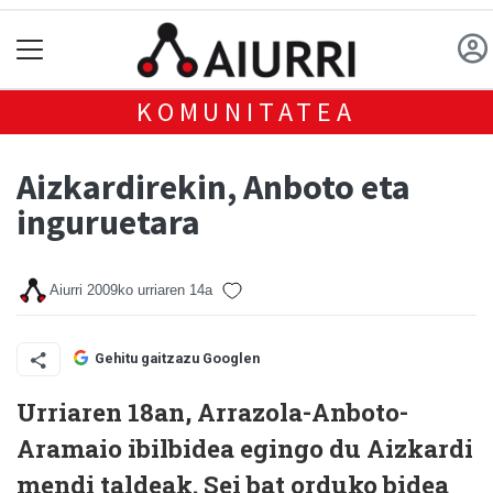
KOMUNITATEA
Aizkardirekin, Anboto eta
inguruetara
Aiurri
2009ko urriaren 14a
Gehitu gaitzazu Googlen
Urriaren 18an, Arrazola-Anboto-
Aramaio ibilbidea egingo du Aizkardi
mendi taldeak. Sei bat orduko bidea