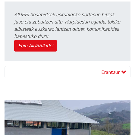
AIURRI hedabideak eskualdeko nortasun hitzak
jaso eta zabaltzen ditu. Harpidedun eginda, tokiko
albisteak euskaraz lantzen dituen komunikabidea
babestuko duzu.
Egin AIURRIkide!
Erantzun