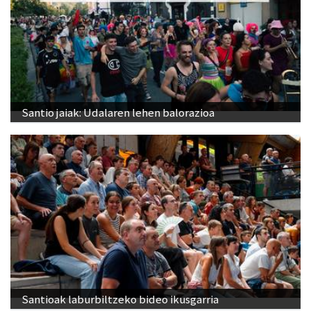
Santio jaiak: Udalaren lehen balorazioa
Santioak laburbiltzeko bideo ikusgarria