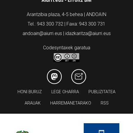
Aiurri.eus - Erroitz BM
Arantzibia plaza, 4-5 behea | ANDOAIN
Tel.: 943 300 732 | Faxa: 943 300 731
andoain@aiurri.eus | idazkaritza@aiurri.eus
Codesyntaxek garatua
HONI BURUZ
LEGE OHARRA
PUBLIZITATEA
ARAUAK
HARREMANETARAKO
RSS