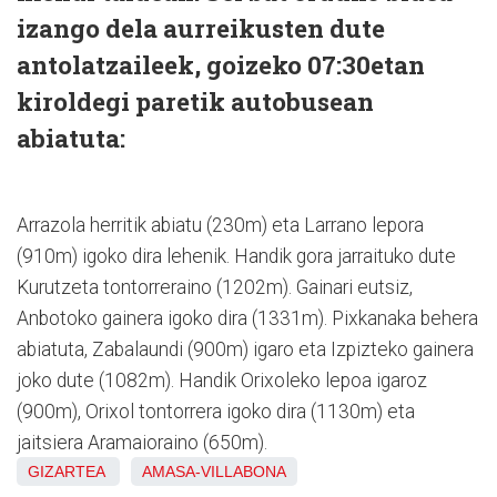
izango dela aurreikusten dute
antolatzaileek, goizeko 07:30etan
kiroldegi paretik autobusean
abiatuta:
Arrazola herritik abiatu (230m) eta Larrano lepora
(910m) igoko dira lehenik. Handik gora jarraituko dute
Kurutzeta tontorreraino (1202m). Gainari eutsiz,
Anbotoko gainera igoko dira (1331m). Pixkanaka behera
abiatuta, Zabalaundi (900m) igaro eta Izpizteko gainera
joko dute (1082m). Handik Orixoleko lepoa igaroz
(900m), Orixol tontorrera igoko dira (1130m) eta
jaitsiera Aramaioraino (650m).
GIZARTEA
AMASA-VILLABONA