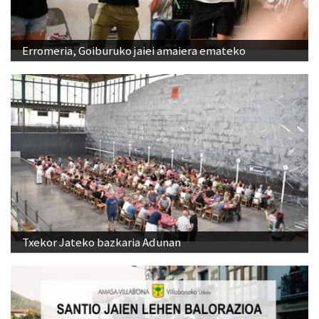
Erromeria, Goiburuko jaiei amaiera emateko
Txekor Jateko bazkaria Adunan