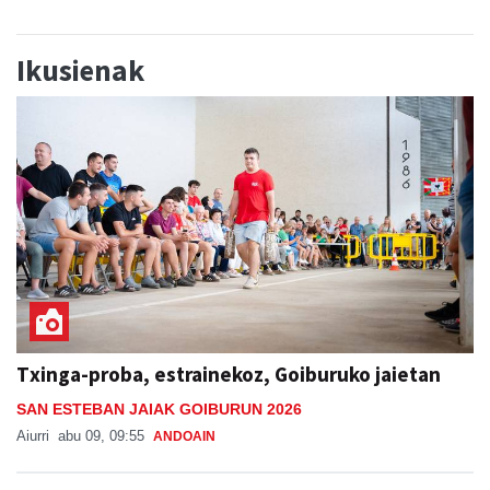
Ikusienak
Txinga-proba, estrainekoz, Goiburuko jaietan
SAN ESTEBAN JAIAK GOIBURUN 2026
Aiurri
abu 09, 09:55
ANDOAIN