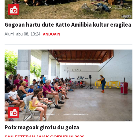
Gogoan hartu dute Katto Amilibia kultur eragilea
Aiurri
abu 08, 13:24
ANDOAIN
Potx magoak girotu du goiza
SAN ESTEBAN JAIAK GOIBURUN 2026