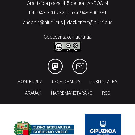
Arantzibia plaza, 4-5 behea | ANDOAIN
Tel.: 943 300 732 | Faxa: 943 300 731
andoain@aiurri.eus | idazkaritza@aiurri.eus
Codesyntaxek garatua
HONI BURUZ
LEGE OHARRA
PUBLIZITATEA
ARAUAK
HARREMANETARAKO
RSS