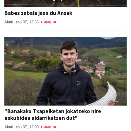
Babes zabala jaso du Ansak
Aiurri
abu 07, 13:55
URNIETA
"Banakako Txapelketan jokatzeko nire
eskubidea aldarrikatzen dut"
Aiurri
abu 07, 12:00
URNIETA