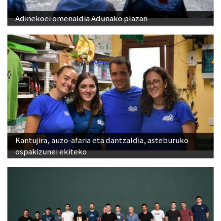
Adinekoei omenaldia Adunako plazan
Kantujira, auzo-afaria eta dantzaldia, asteburuko
ospakizunei ekiteko