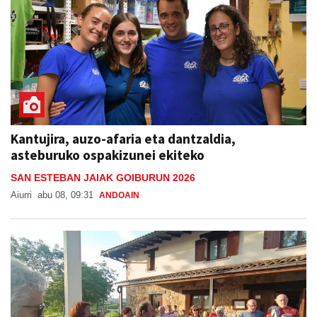
Kantujira, auzo-afaria eta dantzaldia,
asteburuko ospakizunei ekiteko
SAN ESTEBAN JAIAK GOIBURUN 2026
Aiurri
abu 08, 09:31
ANDOAIN