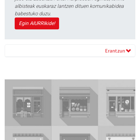
albisteak euskaraz lantzen dituen komunikabidea
babestuko duzu.
Egin AIURRIkide!
Erantzun