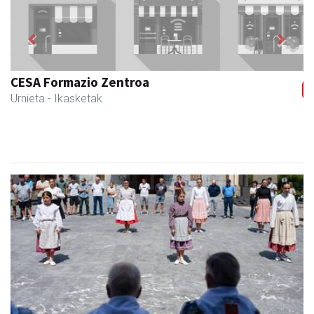
Previous
Next
CESA Formazio Zentroa
Urnieta
- Ikasketak