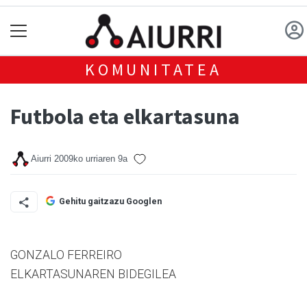
KOMUNITATEA
Futbola eta elkartasuna
Aiurri
2009ko urriaren 9a
Gehitu gaitzazu Googlen
GONZALO FERREIRO
ELKARTASUNAREN BIDEGILEA