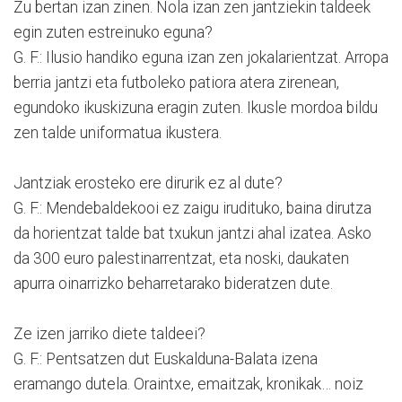
Zu bertan izan zinen. Nola izan zen jantziekin taldeek
egin zuten estreinuko eguna?
G. F.: Ilusio handiko eguna izan zen jokalarientzat. Arropa
berria jantzi eta futboleko patiora atera zirenean,
egundoko ikuskizuna eragin zuten. Ikusle mordoa bildu
zen talde uniformatua ikustera.
Jantziak erosteko ere dirurik ez al dute?
G. F.: Mendebaldekooi ez zaigu irudituko, baina dirutza
da horientzat talde bat txukun jantzi ahal izatea. Asko
da 300 euro palestinarrentzat, eta noski, daukaten
apurra oinarrizko beharretarako bideratzen dute.
Ze izen jarriko diete taldeei?
G. F.: Pentsatzen dut Euskalduna-Balata izena
eramango dutela. Oraintxe, emaitzak, kronikak… noiz