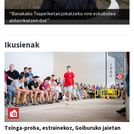
"Banakako Txapelketan jokatzeko nire eskubidea
aldarrikatzen dut"
Ikusienak
Txinga-proba, estrainekoz, Goiburuko jaietan