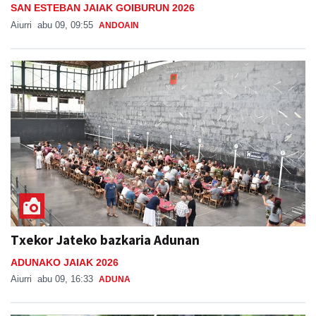
SAN ESTEBAN JAIAK GOIBURUN 2026
Aiurri
abu 09, 09:55
ANDOAIN
Txekor Jateko bazkaria Adunan
ADUNAKO JAIAK 2026
Aiurri
abu 09, 16:33
ADUNA