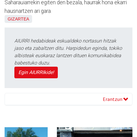
Saharauiarrekin egiten den bezala, haurrak hona ekarri
hausnartzen ari gara.
GIZARTEA
AIURRI hedabideak eskualdeko nortasun hitzak
jaso eta zabaltzen ditu. Harpidedun eginda, tokiko
albisteak euskaraz lantzen dituen komunikabidea
babestuko duzu.
Egin AIURRIkide!
Erantzun