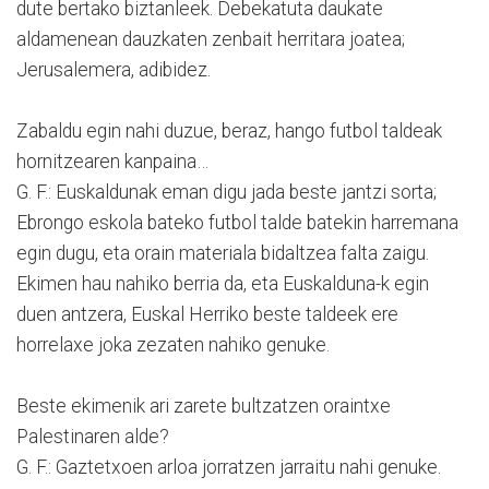
dute bertako biztanleek. Debekatuta daukate
aldamenean dauzkaten zenbait herritara joatea;
Jerusalemera, adibidez.
Zabaldu egin nahi duzue, beraz, hango futbol taldeak
hornitzearen kanpaina…
G. F.: Euskaldunak eman digu jada beste jantzi sorta;
Ebrongo eskola bateko futbol talde batekin harremana
egin dugu, eta orain materiala bidaltzea falta zaigu.
Ekimen hau nahiko berria da, eta Euskalduna-k egin
duen antzera, Euskal Herriko beste taldeek ere
horrelaxe joka zezaten nahiko genuke.
Beste ekimenik ari zarete bultzatzen oraintxe
Palestinaren alde?
G. F.: Gaztetxoen arloa jorratzen jarraitu nahi genuke.