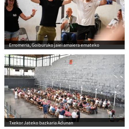
Erromeria, Goiburuko jaiei amaiera emateko
Txekor Jateko bazkaria Adunan