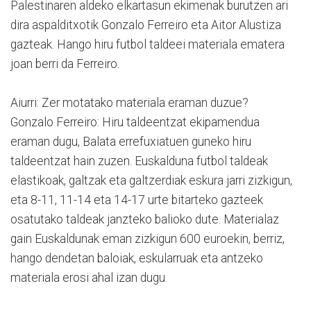
Palestinaren aldeko elkartasun ekimenak burutzen ari
dira aspalditxotik Gonzalo Ferreiro eta Aitor Alustiza
gazteak. Hango hiru futbol taldeei materiala ematera
joan berri da Ferreiro.
Aiurri: Zer motatako materiala eraman duzue?
Gonzalo Ferreiro: Hiru taldeentzat ekipamendua
eraman dugu, Balata errefuxiatuen guneko hiru
taldeentzat hain zuzen. Euskalduna futbol taldeak
elastikoak, galtzak eta galtzerdiak eskura jarri zizkigun,
eta 8-11, 11-14 eta 14-17 urte bitarteko gazteek
osatutako taldeak janzteko balioko dute. Materialaz
gain Euskaldunak eman zizkigun 600 euroekin, berriz,
hango dendetan baloiak, eskularruak eta antzeko
materiala erosi ahal izan dugu.