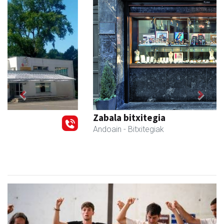
Previous
Next
Zabala bitxitegia
Andoain
- Bitxitegiak