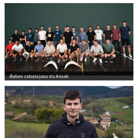
Babes zabala jaso du Ansak