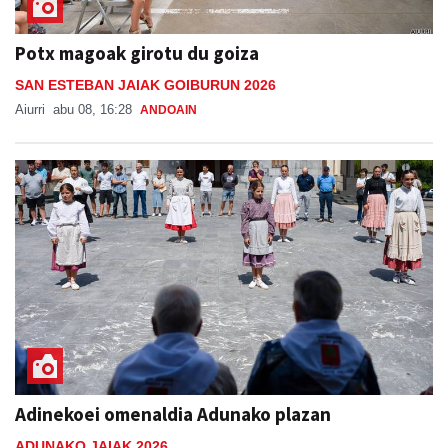
Potx magoak girotu du goiza
SAN ESTEBAN JAIAK GOIBURUN 2026
Aiurri
abu 08, 16:28
ANDOAIN
Adinekoei omenaldia Adunako plazan
ADUNAKO JAIAK 2026