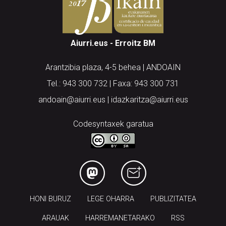
Aiurri.eus - Erroitz BM
Arantzibia plaza, 4-5 behea | ANDOAIN
Tel.: 943 300 732 | Faxa: 943 300 731
andoain@aiurri.eus | idazkaritza@aiurri.eus
Codesyntaxek garatua
HONI BURUZ
LEGE OHARRA
PUBLIZITATEA
ARAUAK
HARREMANETARAKO
RSS