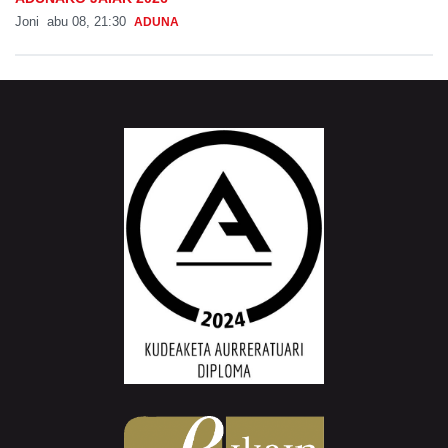
Joni
abu 08, 21:30
ADUNA