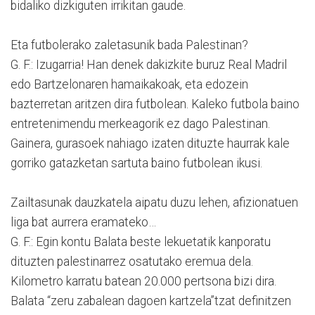
bidaliko dizkiguten irrikitan gaude.
Eta futbolerako zaletasunik bada Palestinan?
G. F.: Izugarria! Han denek dakizkite buruz Real Madril
edo Bartzelonaren hamaikakoak, eta edozein
bazterretan aritzen dira futbolean. Kaleko futbola baino
entretenimendu merkeagorik ez dago Palestinan.
Gainera, gurasoek nahiago izaten dituzte haurrak kale
gorriko gatazketan sartuta baino futbolean ikusi.
Zailtasunak dauzkatela aipatu duzu lehen, afizionatuen
liga bat aurrera eramateko…
G. F.: Egin kontu Balata beste lekuetatik kanporatu
dituzten palestinarrez osatutako eremua dela.
Kilometro karratu batean 20.000 pertsona bizi dira.
Balata “zeru zabalean dagoen kartzela”tzat definitzen