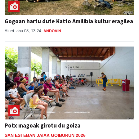
Gogoan hartu dute Katto Amilibia kultur eragilea
Aiurri
abu 08, 13:24
ANDOAIN
Potx magoak girotu du goiza
SAN ESTEBAN JAIAK GOIBURUN 2026
Aiurri
abu 08, 16:28
ANDOAIN