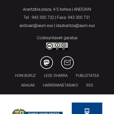
Tel.: 943 300 732 | Faxa: 943 300 731
andoain@aiurri.eus | idazkaritza@aiurri.eus
Codesyntaxek garatua
HONI BURUZ
LEGE OHARRA
PUBLIZITATEA
ARAUAK
HARREMANETARAKO
RSS