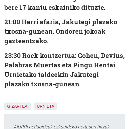
bere 17 kantu eskainiko dituzte.
21:00 Herri afaria, Jakutegi plazako
txosna-gunean. Ondoren jokoak
gazteentzako.
23:30 Rock kontzertua: Cohen, Devius,
Palabras Muertas eta Pingu Hentai
Urnietako taldeekin Jakutegi
plazako txosna-gunean.
GIZARTEA
URNIETA
AIURRI hedabideak eskualdeko nortasun hitzak