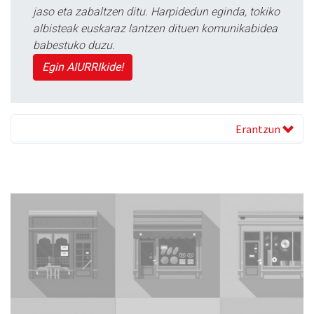
jaso eta zabaltzen ditu. Harpidedun eginda, tokiko
albisteak euskaraz lantzen dituen komunikabidea
babestuko duzu.
Egin AIURRIkide!
Erantzun