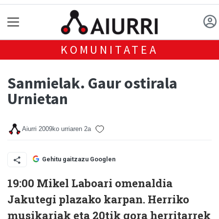
KOMUNITATEA
Sanmielak. Gaur ostirala
Urnietan
Aiurri
2009ko urriaren 2a
Gehitu gaitzazu Googlen
19:00 Mikel Laboari omenaldia
Jakutegi plazako karpan. Herriko
musikariak eta 20tik gora herritarrek