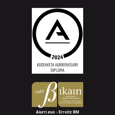
Aiurri.eus - Erroitz BM
Arantzibia plaza, 4-5 behea | ANDOAIN