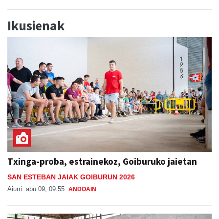
Ikusienak
Txinga-proba, estrainekoz, Goiburuko jaietan
SAN ESTEBAN JAIAK GOIBURUN 2026
Aiurri
abu 09, 09:55
ANDOAIN