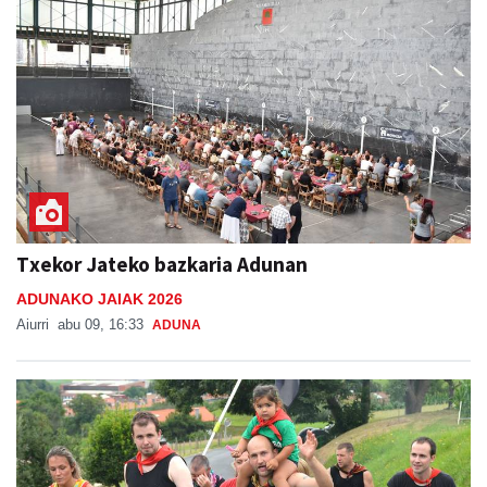
Txekor Jateko bazkaria Adunan
ADUNAKO JAIAK 2026
Aiurri
abu 09, 16:33
ADUNA