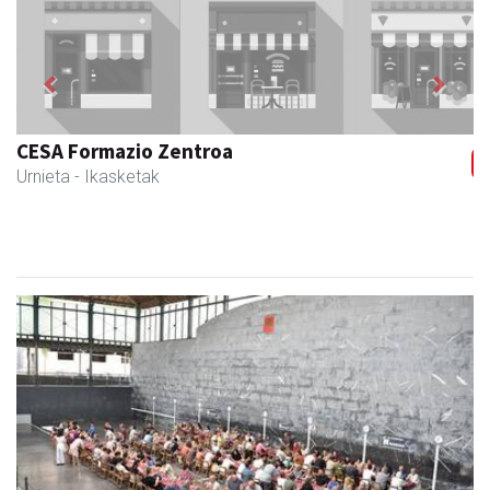
Previous
Next
Barn trasteleku eta biltegi txikien alokairua
Urnieta
- Trastelekuak