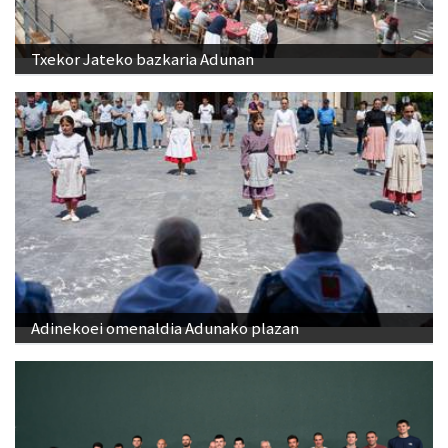
Txekor Jateko bazkaria Adunan
Adinekoei omenaldia Adunako plazan