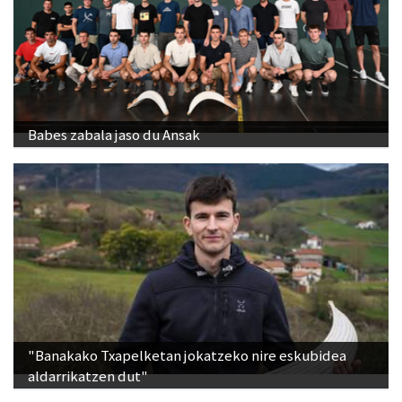
Babes zabala jaso du Ansak
"Banakako Txapelketan jokatzeko nire eskubidea
aldarrikatzen dut"