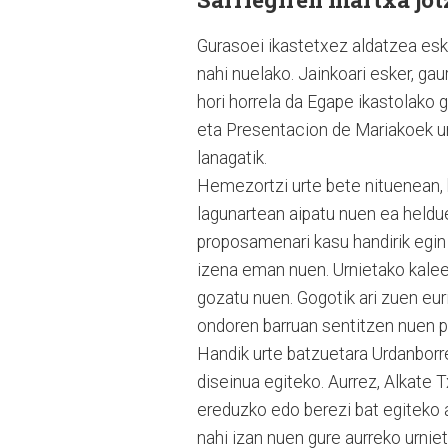
Gurasoei ikastetxez aldatzea eskat
nahi nuelako. Jainkoari esker, ga
hori horrela da Egape ikastolako 
eta Presentacion de Mariakoek ur
lanagatik.
Hemezortzi urte bete nituenean, 
lagunartean aipatu nuen ea heldu
proposamenari kasu handirik egin 
izena eman nuen. Urnietako kalee
gozatu nuen. Gogotik ari zuen euri
ondoren barruan sentitzen nuen po
Handik urte batzuetara Urdanborre
diseinua egiteko. Aurrez, Alkate T
ereduzko edo berezi bat egiteko a
nahi izan nuen gure aurreko urnieta