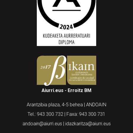
Aiurri.eus - Erroitz BM
Arantzibia plaza, 4-5 behea | ANDOAIN
Tel.: 943 300 732 | Faxa: 943 300 731
andoain@aiurri.eus | idazkaritza@aiurri.eus