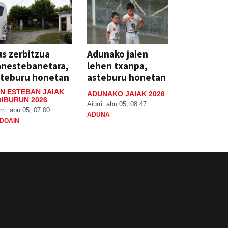
s zerbitzua
Adunako jaien
anestebanetara,
lehen txanpa,
steburu honetan
asteburu honetan
N ESTEBAN JAIAK
ADUNAKO JAIAK 2026
IBURUN 2026
Aiurri
abu 05, 08:47
rri
abu 05, 07:00
ADUNA
DOAIN