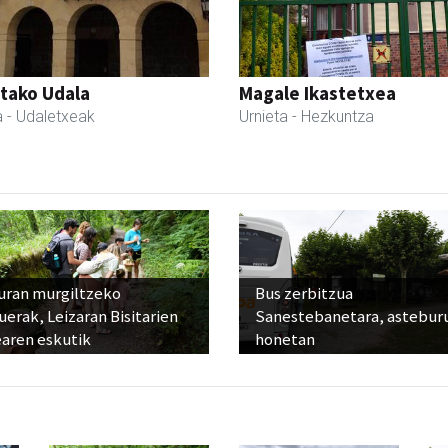
tako Udala
Magale Ikastetxea
a
- Udaletxeak
Urnieta
- Hezkuntza
uran murgiltzeko
Bus zerbitzua
uerak, Leizaran Bisitarien
Sanestebanetara, astebur
earen eskutik
honetan