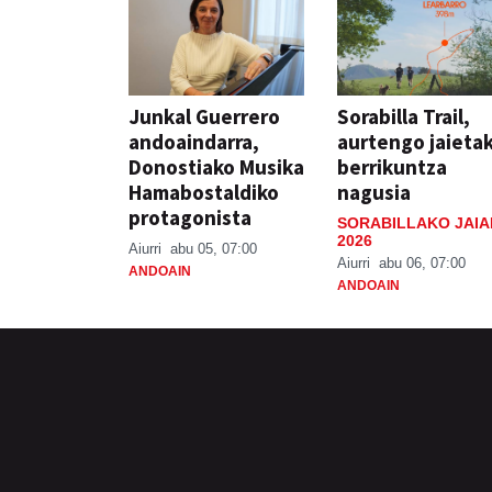
Junkal Guerrero
Sorabilla Trail,
andoaindarra,
aurtengo jaieta
Donostiako Musika
berrikuntza
Hamabostaldiko
nagusia
protagonista
SORABILLAKO JAIA
2026
Aiurri
abu 05, 07:00
Aiurri
abu 06, 07:00
ANDOAIN
ANDOAIN