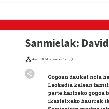
Sanmielak: David 
Aiurri
2009ko urriaren 1a
Gogoan daukat nola ha
Leokadia kalean famili
parte hartzeko gogoa 
ikastetxeko haurrak i
Sarriegiren martxa jotz