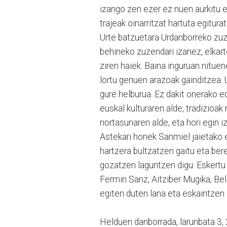
izango zen ezer ez nuen aurkitu 
trajeak oinarritzat hartuta egitura
Urte batzuetara Urdanborreko zuze
behineko zuzendari izanez, elkar
ziren haiek. Baina inguruan nitue
lortu genuen arazoak gainditzea. 
gure helburua. Ez dakit onerako e
euskal kulturaren alde, tradizioa
nortasunaren alde, eta hori egin 
Astekari honek Sanmiel jaietako e
hartzera bultzatzen gaitu eta be
gozatzen laguntzen digu. Eskertu
Fermin Sanz, Aitziber Mugika, Bele
egiten duten lana eta eskaintzen 
Helduen danborrada, larunbata 3, 