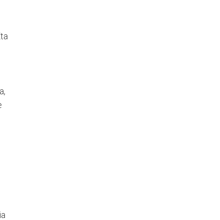
Eta
a,
e
ia