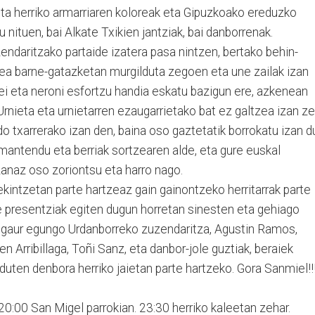
eta herriko armarriaren koloreak eta Gipuzkoako ereduzko
tu nituen, bai Alkate Txikien jantziak, bai danborrenak.
ndaritzako partaide izatera pasa nintzen, bertako behin-
tea barne-gatazketan murgilduta zegoen eta une zailak izan
nei eta neroni esfortzu handia eskatu bazigun ere, azkenean
Urnieta eta urnietarren ezaugarrietako bat ez galtzea izan z
do txarrerako izan den, baina oso gaztetatik borrokatu izan d
k mantendu eta berriak sortzearen alde, eta gure euskal
izanaz oso zoriontsu eta harro nago.
kintzetan parte hartzeaz gain gainontzeko herritarrak parte
re presentziak egiten dugun horretan sinesten eta gehiago
 gaur egungo Urdanborreko zuzendaritza, Agustin Ramos,
n Arribillaga, Toñi Sanz, eta danbor-jole guztiak, beraiek
duten denbora herriko jaietan parte hartzeko. Gora Sanmiel!!
20:00 San Migel parrokian. 23:30 herriko kaleetan zehar.