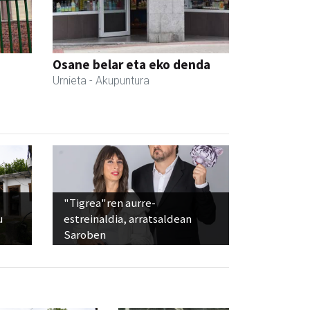
Osane belar eta eko denda
Urnieta
- Akupuntura
"Tigrea"ren aurre-
u
estreinaldia, arratsaldean
Saroben