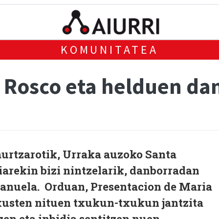
KOMUNITATEA
Rosco eta helduen danb
urtzarotik, Urraka auzoko Santa
arekin bizi nintzelarik, danborradan
banuela. Orduan, Presentacion de Maria
kusten nituen txukun-txukun jantzita
en eta inbidia sentitzen nuen...