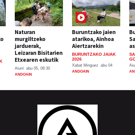
Naturan
Buruntzako jaien
Bu
ko
murgiltzeko
atarikoa, Ainhoa
S
jarduerak,
Aiertzarekin
a
Leizaran Bisitarien
BURUNTZAKO JAIAK
SA
Etxearen eskutik
2026
GO
K
Xabat Minguez
abu 04
Aiu
Aiurri
abu 05, 08:30
ANDOAIN
AN
ANDOAIN