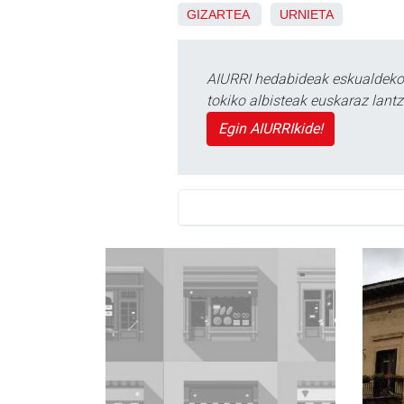
GIZARTEA
URNIETA
AIURRI hedabideak eskualdeko n
tokiko albisteak euskaraz lan
Egin AIURRIkide!