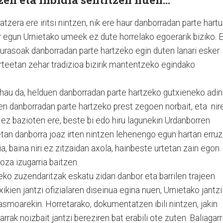
zera ere iritsi nintzen, nik ere haur danborradan parte hartu
ur egun Urnietako umeek ez dute horrelako egoerarik biziko. 
gurasoak danborradan parte hartzeko egin duten lanari esker
teetan zehar tradizioa bizirik mantentzeko egindako
hau da, helduen danborradan parte hartzeko gutxieneko adin
en danborradan parte hartzeko prest zegoen norbait, eta nir
ez bazioten ere, beste bi edo hiru lagunekin Urdanborren
tan danborra joaz irten nintzen lehenengo egun hartan erruz
a, baina niri ez zitzaidan axola, hainbeste urtetan zain egon
za izugarria baitzen.
ko zuzendaritzak eskatu zidan danbor eta barrilen trajeen
xikien jantzi ofizialaren diseinua egina nuen, Urnietako jantzi
smoarekin. Horretarako, dokumentatzen ibili nintzen, jakin
rrak noizbait jantzi bereziren bat erabili ote zuten. Baliagarr