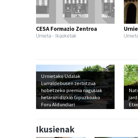
CESA Formazio Zentroa
Urnie
Urnieta
- Ikasketak
Urniet
Urnietako Udalak
Lurraldebusen zerbitzua
hobetzeko premia nagusiak
Nat
helarazi dizkio Gipuzkoako
jard
Foru Aldundiari
Etx
Ikusienak