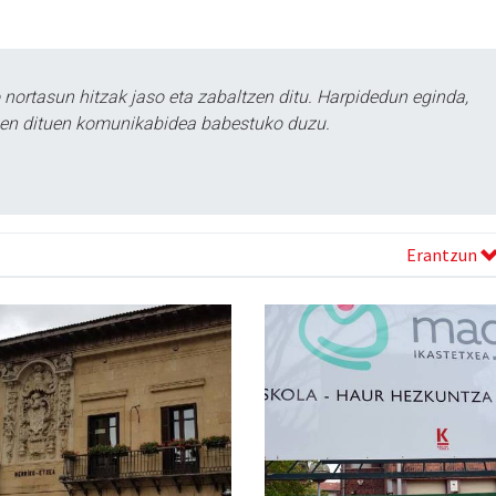
ortasun hitzak jaso eta zabaltzen ditu. Harpidedun eginda,
tzen dituen komunikabidea babestuko duzu.
Erantzun