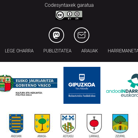
Codesyntaxek garatua
LEGE OHARRA
PUBLIZITATEA
ARAUAK
HARREMANET