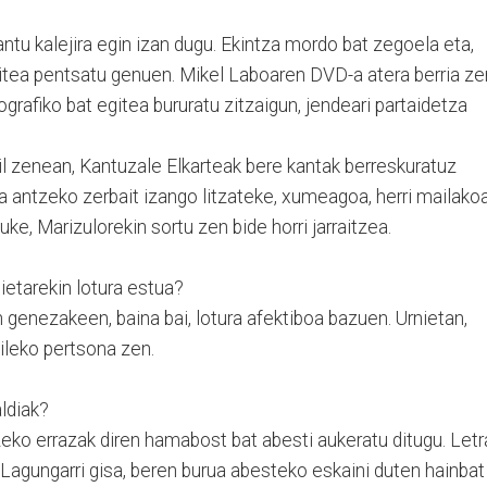
ntu kalejira egin izan dugu. Ekintza mordo bat zegoela eta,
gitea pentsatu genuen. Mikel Laboaren DVD-a atera berria ze
ografiko bat egitea bururatu zitzaigun, jendeari partaidetza
il zenean, Kantuzale Elkarteak bere kantak berreskuratuz
a antzeko zerbait izango litzateke, xumeagoa, herri mailakoa
uke, Marizulorekin sortu zen bide horri jarraitzea.
ietarekin lotura estua?
an genezakeen, baina bai, lotura afektiboa bazuen. Urnietan,
ileko pertsona zen.
aldiak?
eko errazak diren hamabost bat abesti aukeratu ditugu. Letr
. Lagungarri gisa, beren burua abesteko eskaini duten hainbat