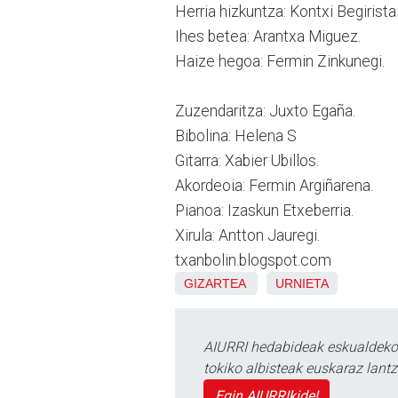
Herria hizkuntza: Kontxi Begirista
Ihes betea: Arantxa Miguez.
Haize hegoa: Fermin Zinkunegi.
Zuzendaritza: Juxto Egaña.
Bibolina: Helena S
Gitarra: Xabier Ubillos.
Akordeoia: Fermin Argiñarena.
Pianoa: Izaskun Etxeberria.
Xirula: Antton Jauregi.
txanbolin.blogspot.com
GIZARTEA
URNIETA
AIURRI hedabideak eskualdeko n
tokiko albisteak euskaraz lan
Egin AIURRIkide!