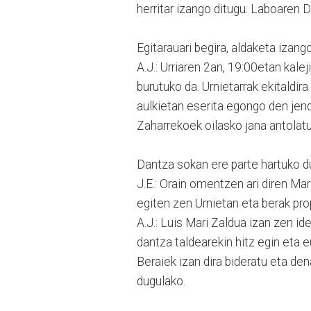
herritar izango ditugu. Laboaren D
Egitarauari begira, aldaketa izan
A.J.: Urriaren 2an, 19:00etan kal
burutuko da. Urnietarrak ekitaldir
aulkietan eserita egongo den jend
Zaharrekoek oilasko jana antolatu
Dantza sokan ere parte hartuko du
J.E.: Orain omentzen ari diren Ma
egiten zen Urnietan eta berak pr
A.J.: Luis Mari Zaldua izan zen 
dantza taldearekin hitz egin eta e
Beraiek izan dira bideratu eta den
dugulako.