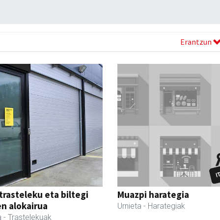
Erantzun
trasteleku eta biltegi
Muazpi harategia
en alokairua
Urnieta
- Harategiak
a
- Trastelekuak