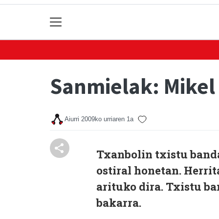
Sanmielak: Mikel
Aiurri
2009ko urriaren 1a
Txanbolin txistu band
ostiral honetan. Herri
arituko dira. Txistu b
bakarra.