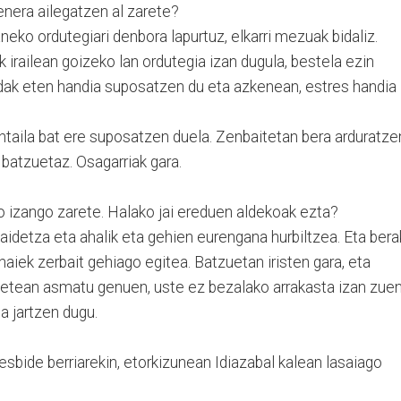
enera ailegatzen al zarete?
aneko ordutegiari denbora lapurtuz, elkarri mezuak bidaliz.
 irailean goizeko lan ordutegia izan dugula, bestela ezin
Udak eten handia suposatzen du eta azkenean, estres handia
bantaila bat ere suposatzen duela. Zenbaitetan bera arduratze
 batzuetaz. Osagarriak gara.
uko izango zarete. Halako jai ereduen aldekoak ezta?
taidetza eta ahalik eta gehien eurengana hurbiltzea. Eta bera
aiek zerbait gehiago egitea. Batzuetan iristen gara, eta
betean asmatu genuen, uste ez bezalako arrakasta izan zuen
a jartzen dugu.
ihesbide berriarekin, etorkizunean Idiazabal kalean lasaiago