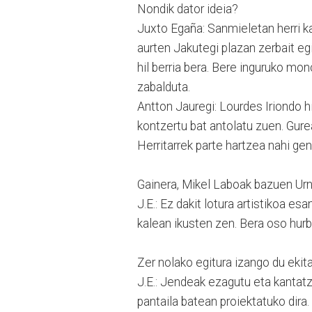
Nondik dator ideia?
Juxto Egaña: Sanmieletan herri ka
aurten Jakutegi plazan zerbait e
hil berria bera. Bere inguruko mon
zabalduta.
Antton Jauregi: Lourdes Iriondo h
kontzertu bat antolatu zuen. Gure
Herritarrek parte hartzea nahi gen
Gainera, Mikel Laboak bazuen Urn
J.E.: Ez dakit lotura artistikoa es
kalean ikusten zen. Bera oso hurb
Zer nolako egitura izango du ekit
J.E.: Jendeak ezagutu eta kantatz
pantaila batean proiektatuko dira