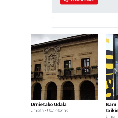
Urnietako Udala
Barn 
txiki
Urnieta
- Udaletxeak
Urniet