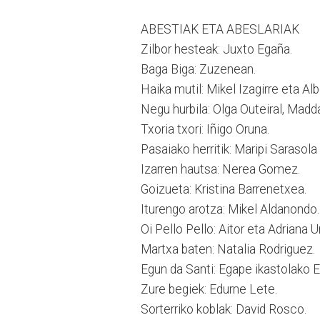
ABESTIAK ETA ABESLARIAK
Zilbor hesteak: Juxto Egaña.
Baga Biga: Zuzenean.
Haika mutil: Mikel Izagirre eta Alb
Negu hurbila: Olga Outeiral, Madd
Txoria txori: Iñigo Oruna.
Pasaiako herritik: Maripi Sarasola
Izarren hautsa: Nerea Gomez.
Goizueta: Kristina Barrenetxea.
Iturengo arotza: Mikel Aldanondo.
Oi Pello Pello: Aitor eta Adriana 
Martxa baten: Natalia Rodriguez.
Egun da Santi: Egape ikastolako E
Zure begiek: Edurne Lete.
Sorterriko koblak: David Rosco.