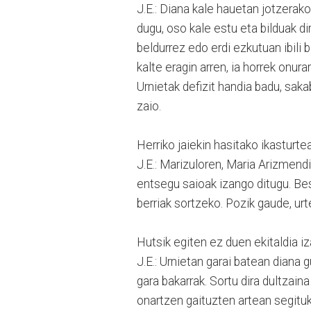
J.E.: Diana kale hauetan jotzerako
dugu, oso kale estu eta bilduak dir
beldurrez edo erdi ezkutuan ibili
kalte eragin arren, ia horrek onura
Urnietak defizit handia badu, sak
zaio.
Herriko jaiekin hasitako ikasturt
J.E.: Marizuloren, Maria Arizme
entsegu saioak izango ditugu. Bes
berriak sortzeko. Pozik gaude, ur
Hutsik egiten ez duen ekitaldia iz
J.E.: Urnietan garai batean diana 
gara bakarrak. Sortu dira dultzaina
onartzen gaituzten artean segitu