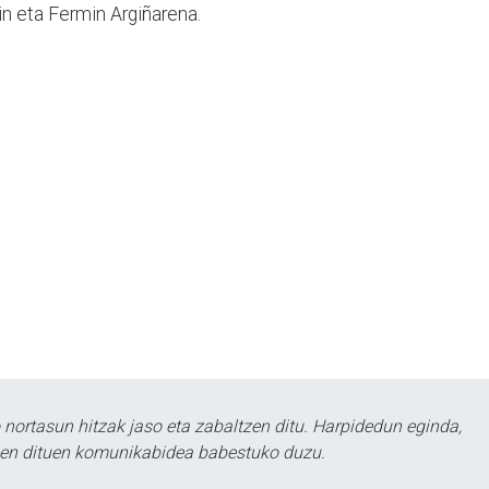
in eta Fermin Argiñarena.
ortasun hitzak jaso eta zabaltzen ditu. Harpidedun eginda,
tzen dituen komunikabidea babestuko duzu.