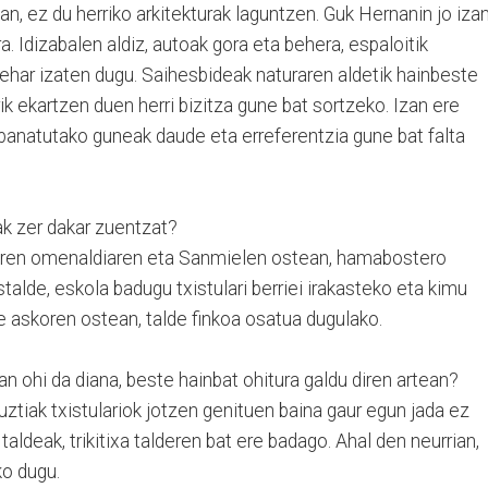
an, ez du herriko arkitekturak laguntzen. Guk Hernanin jo iza
a. Idizabalen aldiz, autoak gora eta behera, espaloitik
 behar izaten dugu. Saihesbideak naturaren aldetik hainbeste
rik ekartzen duen herri bizitza gune bat sortzeko. Izan ere
abanatutako guneak daude eta erreferentzia gune bat falta
eak zer dakar zuentzat?
ndiren omenaldiaren eta Sanmielen ostean, hamabostero
talde, eskola badugu txistulari berriei irakasteko eta kimu
te askoren ostean, talde finkoa osatua dugulako.
an ohi da diana, beste hainbat ohitura galdu diren artean?
guztiak txistulariok jotzen genituen baina gaur egun jada ez
 taldeak, trikitixa talderen bat ere badago. Ahal den neurrian,
ko dugu.