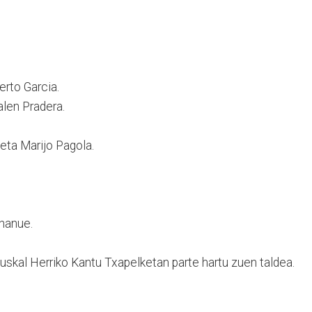
erto Garcia.
alen Pradera.
 eta Marijo Pagola.
Unanue.
uskal Herriko Kantu Txapelketan parte hartu zuen taldea.