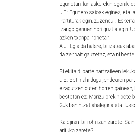
Egunotan, lan askorekin egonik, d
J.E.: Egunero saioak eginez, eta l
Partiturak egin, zuzendu… Eskerrak
izango genuen hori guztia egin. 
azken txanpa honetan.
A.J.: Egia da halere, bi izateak a
da zenbait gauzetaz, eta ni beste
Bi ekitaldi parte hartzaileen lek
J.E.: Beti nahi dugu jendearen par
ezagutzen duten horren gainean, h
bestetan ez. Marizulorekin bete 
Guk behintzat ahalegina eta ilusio
Kalejiran ibili ohi izan zarete. Sa
arituko zarete?