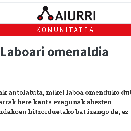
KOMUNITATEA
 Laboari omenaldia
ak antolatuta, mikel laboa omenduko du
tarrak bere kanta ezagunak abesten
andakoen hitzorduetako bat izango da, ez