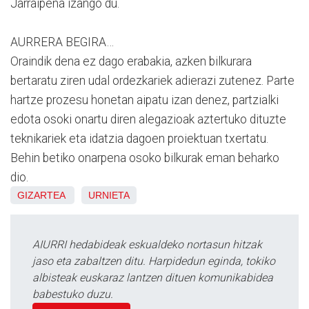
Jarraipena izango du.
AURRERA BEGIRA…
Oraindik dena ez dago erabakia, azken bilkurara
bertaratu ziren udal ordezkariek adierazi zutenez. Parte
hartze prozesu honetan aipatu izan denez, partzialki
edota osoki onartu diren alegazioak aztertuko dituzte
teknikariek eta idatzia dagoen proiektuan txertatu.
Behin betiko onarpena osoko bilkurak eman beharko
dio.
GIZARTEA
URNIETA
AIURRI hedabideak eskualdeko nortasun hitzak
jaso eta zabaltzen ditu. Harpidedun eginda, tokiko
albisteak euskaraz lantzen dituen komunikabidea
babestuko duzu.