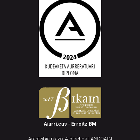
Aiurri.eus - Erroitz BM
Arantzibia plaza, 4-5 behea | ANDOAIN