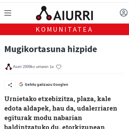
KOMUNITATEA
Mugikortasuna hizpide
Aiurri
2009ko urriaren 1a
Gehitu gaitzazu Googlen
Urnietako etxebizitza, plaza, kale
edota aldapek, hau da, udalerriaren
egiturak modu nabarian
baldintzatuko du, etorkizunean