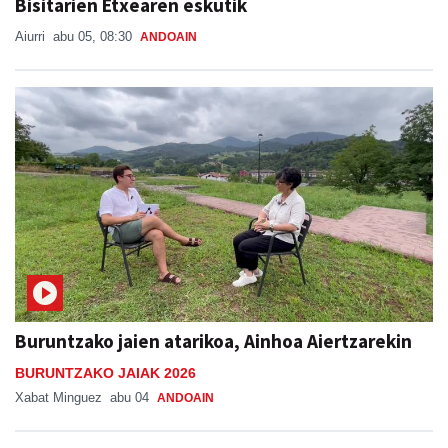
Bisitarien Etxearen eskutik
Aiurri
abu 05, 08:30
ANDOAIN
Buruntzako jaien atarikoa, Ainhoa Aiertzarekin
BURUNTZAKO JAIAK 2026
Xabat Minguez
abu 04
ANDOAIN