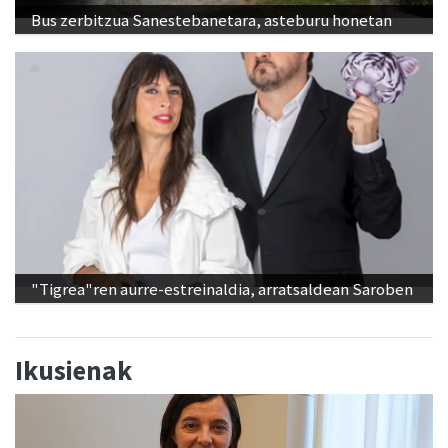
Bus zerbitzua Sanestebanetara, asteburu honetan
"Tigrea"ren aurre-estreinaldia, arratsaldean Saroben
Ikusienak