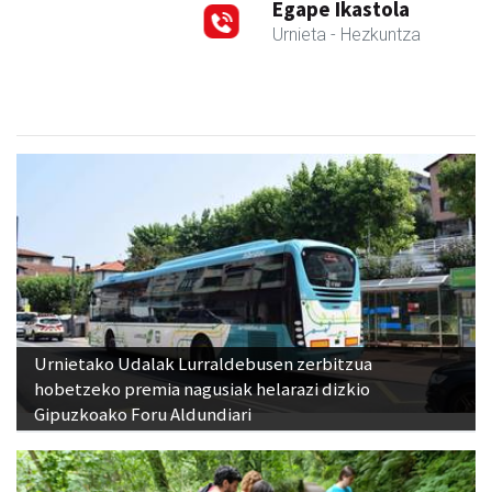
Egape Ikastola
Urnieta
- Hezkuntza
Urnietako Udalak Lurraldebusen zerbitzua
hobetzeko premia nagusiak helarazi dizkio
Gipuzkoako Foru Aldundiari