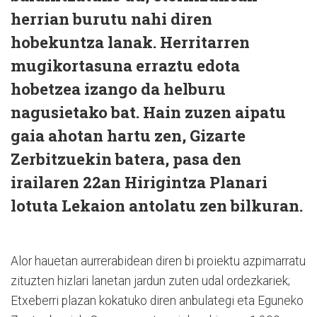
herrian burutu nahi diren
hobekuntza lanak. Herritarren
mugikortasuna erraztu edota
hobetzea izango da helburu
nagusietako bat. Hain zuzen aipatu
gaia ahotan hartu zen, Gizarte
Zerbitzuekin batera, pasa den
irailaren 22an Hirigintza Planari
lotuta Lekaion antolatu zen bilkuran.
Alor hauetan aurrerabidean diren bi proiektu azpimarratu
zituzten hizlari lanetan jardun zuten udal ordezkariek;
Etxeberri plazan kokatuko diren anbulategi eta Eguneko