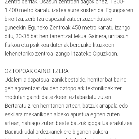
Zentro berriak. Osasun zentroari dagokionez, 1.300-
1.400 metro karratu izatea aurreikusten da. Egungoaren
bikoitza, zerbitzu espezializatuei zuzendutako
guneekin. Eguneko Zentroak 450 metro karratu izango
ditu, 30-35 bat herritarrentzat lekua. Gainera, urritasun
fisikoa eta psikikoa dutenak bereiziko lituzkeen
lehenetariko zentroa izango litzateke Gipuzkoan.
OZTOPOAK GAINDITZERA
Udalerri aldapatsua izanik bestalde, herritar bat baino
gehiagorentzat dauden oztopo arkitektonikoak zer
modutan gaindi daitezkeen eztabaidatu zuten.
Bertaratu ziren herritarren artean, batzuk arrapala edo
eskilara mekanikoen aldeko apustua egiten zuten
artean, nahiago zuten beste batzuk igogailua eraikitzea.
Badirudi udal ordezkariek ere bigarren aukera