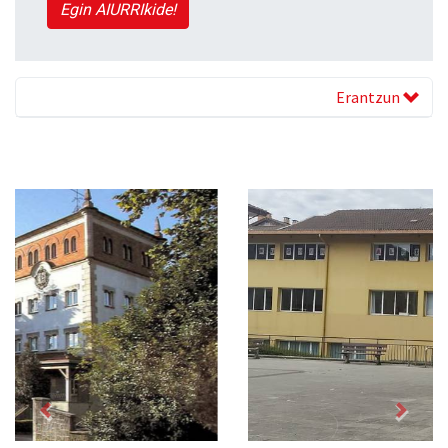
Egin AIURRIkide!
Erantzun
Previous
Next