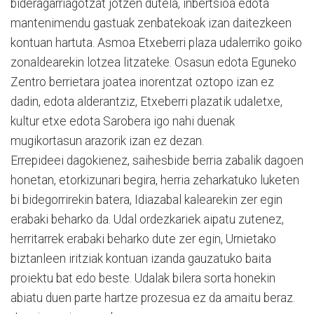
bideragarriagotzat jotzen dutela, inbertsioa edota
mantenimendu gastuak zenbatekoak izan daitezkeen
kontuan hartuta. Asmoa Etxeberri plaza udalerriko goiko
zonaldearekin lotzea litzateke. Osasun edota Eguneko
Zentro berrietara joatea inorentzat oztopo izan ez
dadin, edota alderantziz, Etxeberri plazatik udaletxe,
kultur etxe edota Sarobera igo nahi duenak
mugikortasun arazorik izan ez dezan.
Errepideei dagokienez, saihesbide berria zabalik dagoen
honetan, etorkizunari begira, herria zeharkatuko luketen
bi bidegorrirekin batera, Idiazabal kalearekin zer egin
erabaki beharko da. Udal ordezkariek aipatu zutenez,
herritarrek erabaki beharko dute zer egin, Urnietako
biztanleen iritziak kontuan izanda gauzatuko baita
proiektu bat edo beste. Udalak bilera sorta honekin
abiatu duen parte hartze prozesua ez da amaitu beraz.