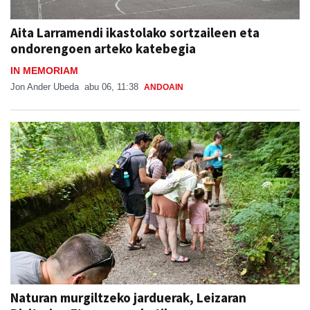
Aita Larramendi ikastolako sortzaileen eta
ondorengoen arteko katebegia
IN MEMORIAM
Jon Ander Ubeda
abu 06, 11:38
ANDOAIN
Naturan murgiltzeko jarduerak, Leizaran