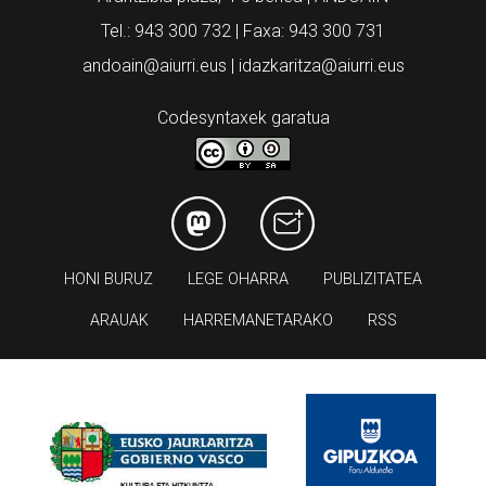
Tel.: 943 300 732 | Faxa: 943 300 731
andoain@aiurri.eus | idazkaritza@aiurri.eus
Codesyntaxek garatua
HONI BURUZ
LEGE OHARRA
PUBLIZITATEA
ARAUAK
HARREMANETARAKO
RSS