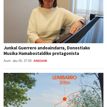
Junkal Guerrero andoaindarra, Donostiako
Musika Hamabostaldiko protagonista
Aiurri
abu 05, 07:00
ANDOAIN