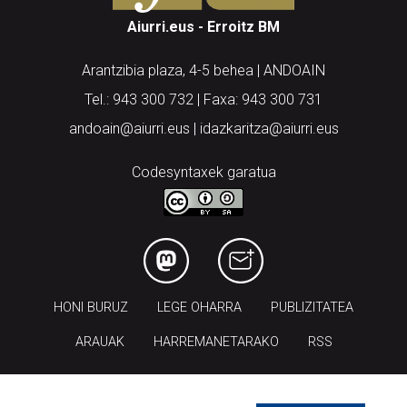
Arantzibia plaza, 4-5 behea | ANDOAIN
Tel.: 943 300 732 | Faxa: 943 300 731
andoain@aiurri.eus | idazkaritza@aiurri.eus
Codesyntaxek garatua
HONI BURUZ
LEGE OHARRA
PUBLIZITATEA
ARAUAK
HARREMANETARAKO
RSS