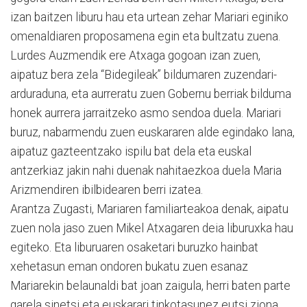
izan baitzen liburu hau eta urtean zehar Mariari eginiko
omenaldiaren proposamena egin eta bultzatu zuena.
Lurdes Auzmendik ere Atxaga gogoan izan zuen,
aipatuz bera zela “Bidegileak” bildumaren zuzendari-
arduraduna, eta aurreratu zuen Gobernu berriak bilduma
honek aurrera jarraitzeko asmo sendoa duela. Mariari
buruz, nabarmendu zuen euskararen alde egindako lana,
aipatuz gazteentzako ispilu bat dela eta euskal
antzerkiaz jakin nahi duenak nahitaezkoa duela Maria
Arizmendiren ibilbidearen berri izatea.
Arantza Zugasti, Mariaren familiarteakoa denak, aipatu
zuen nola jaso zuen Mikel Atxagaren deia liburuxka hau
egiteko. Eta liburuaren osaketari buruzko hainbat
xehetasun eman ondoren bukatu zuen esanaz
Mariarekin belaunaldi bat joan zaigula, herri baten parte
garela sinetsi eta euskarari tinkotasunez eutsi ziona.