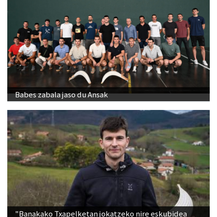
Babes zabala jaso du Ansak
"Banakako Txapelketan jokatzeko nire eskubidea
aldarrikatzen dut"