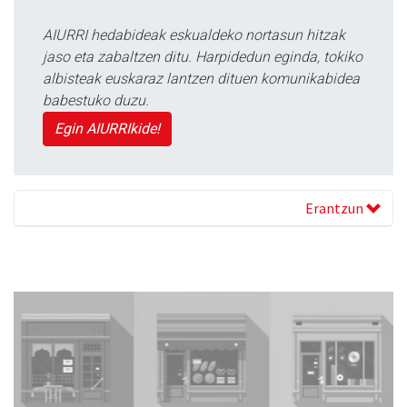
AIURRI hedabideak eskualdeko nortasun hitzak
jaso eta zabaltzen ditu. Harpidedun eginda, tokiko
albisteak euskaraz lantzen dituen komunikabidea
babestuko duzu.
Egin AIURRIkide!
Erantzun