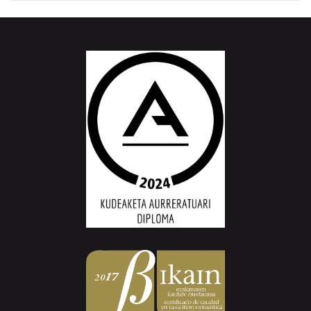
Aiurri.eus - Erroitz BM