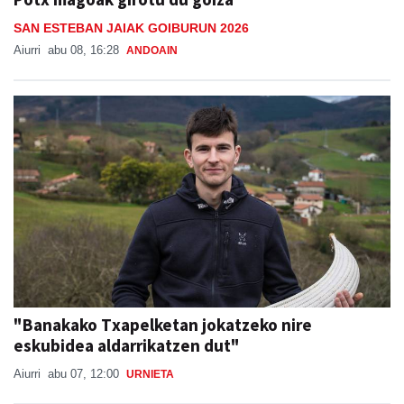
Aiurri
abu 08, 16:28
ANDOAIN
"Banakako Txapelketan jokatzeko nire
eskubidea aldarrikatzen dut"
Aiurri
abu 07, 12:00
URNIETA