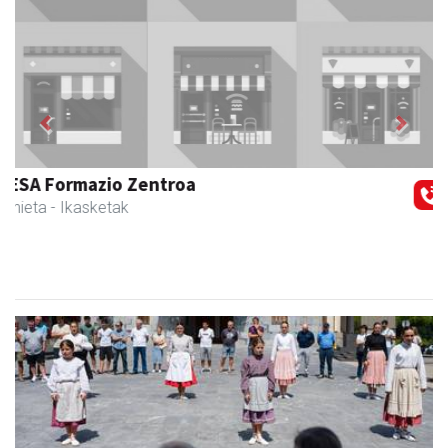
Previous
Next
Ikasmin ikasketa zentroa
Urnieta
- Ikasketa zentroak