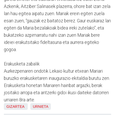
Azkenik, Aitziber Salinasek plazerra, ohore bat izan zela
lan hau egitea aipatu zuen. Mariak erein egiten zuela
esan zuen, “gauzak ez baitatoz berez. Gaur euskaraz lan
egiten da Maria bezalakoak bidea ireki zutelako”, eta
bukatzeko azpimarratu nahi izan zuen Mariak bere
ideiei erakutsitako fideltasuna eta aurrera egiteko
gogoa.
Erakusketa zabalik
Aurkezpenaren ondotik Lekaio kultur etxean Mariari
buruzko erakusketaren inaugurazio ekitaldia burutu zen.
Erakusketa honetan Mariaren hainbat argazki, berak
jositako arropa eta antzerki gidoi ikusi daiteke datorren
urriaren 8ra arte.
GIZARTEA
URNIETA