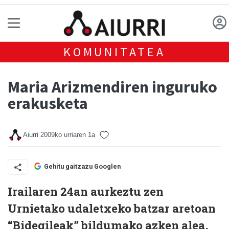
KOMUNITATEA
Maria Arizmendiren inguruko
erakusketa
Aiurri
2009ko urriaren 1a
Gehitu gaitzazu Googlen
Irailaren 24an aurkeztu zen
Urnietako udaletxeko batzar aretoan
“Bidegileak” bildumako azken alea,