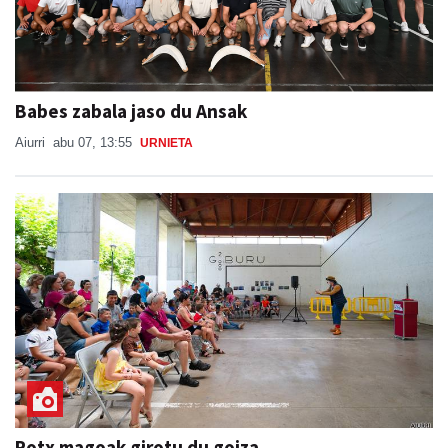
Babes zabala jaso du Ansak
Aiurri
abu 07, 13:55
URNIETA
Potx magoak girotu du goiza
SAN ESTEBAN JAIAK GOIBURUN 2026