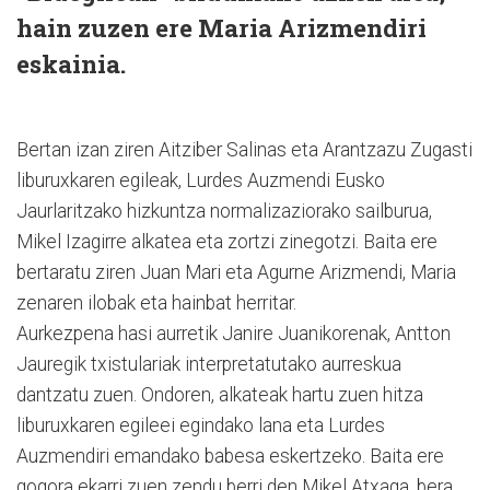
hain zuzen ere Maria Arizmendiri
eskainia.
Bertan izan ziren Aitziber Salinas eta Arantzazu Zugasti
liburuxkaren egileak, Lurdes Auzmendi Eusko
Jaurlaritzako hizkuntza normalizaziorako sailburua,
Mikel Izagirre alkatea eta zortzi zinegotzi. Baita ere
bertaratu ziren Juan Mari eta Agurne Arizmendi, Maria
zenaren ilobak eta hainbat herritar.
Aurkezpena hasi aurretik Janire Juanikorenak, Antton
Jauregik txistulariak interpretatutako aurreskua
dantzatu zuen. Ondoren, alkateak hartu zuen hitza
liburuxkaren egileei egindako lana eta Lurdes
Auzmendiri emandako babesa eskertzeko. Baita ere
gogora ekarri zuen zendu berri den Mikel Atxaga, bera