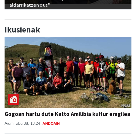
Ikusienak
Gogoan hartu dute Katto Amilibia kultur eragilea
Aiurri
abu 08, 13:24
ANDOAIN