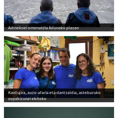
Adinekoei omenaldia Adunako plazan
Kantujira, auzo-afaria eta dantzaldia, asteburuko
ospakizunei ekiteko