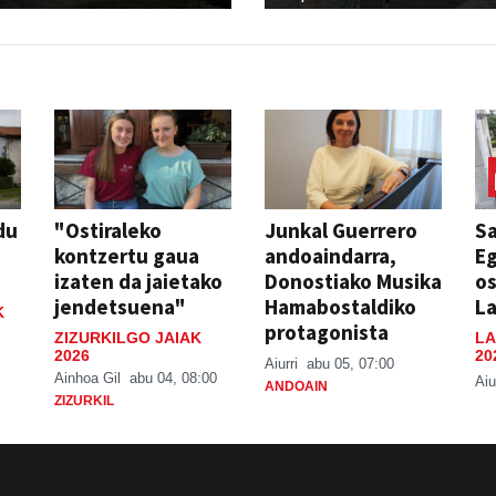
du
"Ostiraleko
Junkal Guerrero
S
n
kontzertu gaua
andoaindarra,
Eg
izaten da jaietako
Donostiako Musika
o
jendetsuena"
Hamabostaldiko
La
K
protagonista
ZIZURKILGO JAIAK
LA
2026
20
N
Aiurri
abu 05, 07:00
Ainhoa Gil
abu 04, 08:00
Aiu
ANDOAIN
ZIZURKIL