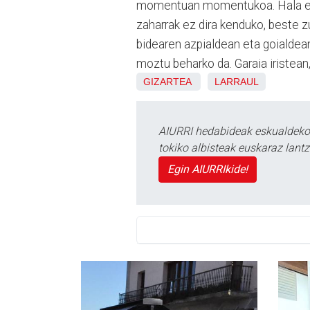
momentuan momentukoa. Hala ere,
zaharrak ez dira kenduko, beste zu
bidearen azpialdean eta goialdean
moztu beharko da. Garaia iristean, 
GIZARTEA
LARRAUL
AIURRI hedabideak eskualdeko n
tokiko albisteak euskaraz lan
Egin AIURRIkide!