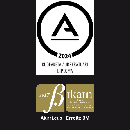
Aiurri.eus - Erroitz BM