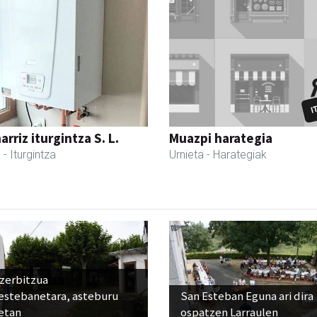
rriz iturgintza S. L.
Muazpi harategia
l
- Iturgintza
Urnieta
- Harategiak
 zerbitzua
estebanetara, asteburu
San Esteban Eguna ari dira
etan
ospatzen Larraulen