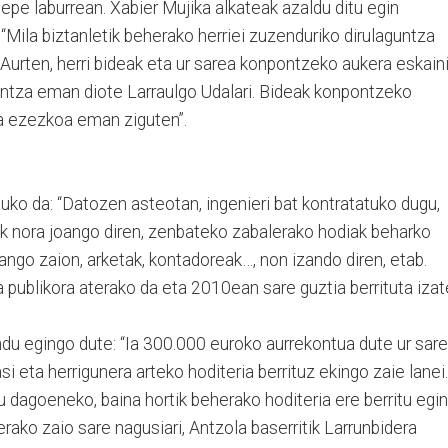
epe laburrean. Xabier Mujika alkateak azaldu ditu egin
“Mila biztanletik beherako herriei zuzenduriko dirulaguntza
urten, herri bideak eta ur sarea konpontzeko aukera eskain
guntza eman diote Larraulgo Udalari. Bideak konpontzeko
a ezezkoa eman ziguten”.
duko da: “Datozen asteotan, ingenieri bat kontratatuko dugu,
ik nora joango diren, zenbateko zabalerako hodiak beharko
ango zaion, arketak, kontadoreak…, non izando diren, etab.
 publikora aterako da eta 2010ean sare guztia berrituta iza
u egingo dute: “Ia 300.000 euroko aurrekontua dute ur sar
si eta herrigunera arteko hoditeria berrituz ekingo zaie lanei.
 dagoeneko, baina hortik beherako hoditeria ere berritu egin
rako zaio sare nagusiari, Antzola baserritik Larrunbidera