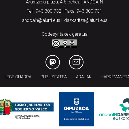
Arantzibia plaza, 4-5 behea | ANDOAIN
Tel.: 943 300 732 | Faxa: 943 300 731
andoain@aiurri.eus | idazkaritza@aiurri.eus
Codesyntaxek garatua
LEGE OHARRA
PUBLIZITATEA
ARAUAK
HARREMANET