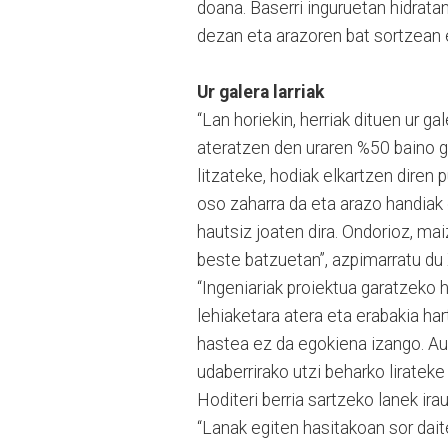
doana. Baserri inguruetan hidrata
dezan eta arazoren bat sortzean 
Ur galera larriak
“Lan horiekin, herriak dituen ur g
ateratzen den uraren %50 baino g
litzateke, hodiak elkartzen diren 
oso zaharra da eta arazo handiak 
hautsiz joaten dira. Ondorioz, mai
beste batzuetan”, azpimarratu du
“Ingeniariak proiektua garatzeko 
lehiaketara atera eta erabakia h
hastea ez da egokiena izango. Aur
udaberrirako utzi beharko lirateke 
Hoditeri berria sartzeko lanek ira
“Lanak egiten hasitakoan sor dai