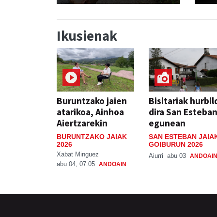
Ikusienak
Buruntzako jaien
Bisitariak hurbil
atarikoa, Ainhoa
dira San Esteba
Aiertzarekin
egunean
BURUNTZAKO JAIAK
SAN ESTEBAN JAIA
2026
GOIBURUN 2026
Xabat Minguez
Aiurri
abu 03
ANDOAI
abu 04, 07:05
ANDOAIN