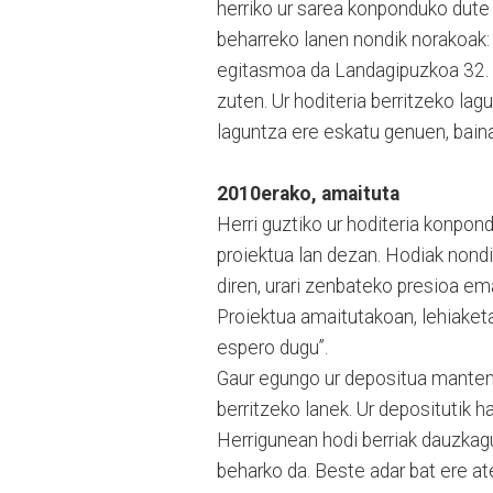
herriko ur sarea konponduko dute 
beharreko lanen nondik norakoak: 
egitasmoa da Landagipuzkoa 32. A
zuten. Ur hoditeria berritzeko la
laguntza ere eskatu genuen, bain
2010erako, amaituta
Herri guztiko ur hoditeria konpon
proiektua lan dezan. Hodiak nond
diren, urari zenbateko presioa em
Proiektua amaitutakoan, lehiaketa
espero dugu”.
Gaur egungo ur depositua mantend
berritzeko lanek. Ur depositutik ha
Herrigunean hodi berriak dauzkagu
beharko da. Beste adar bat ere ate