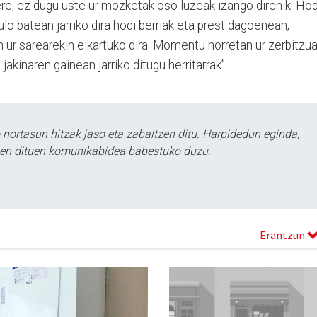
 ez dugu uste ur mozketak oso luzeak izango direnik. Hod
lo batean jarriko dira hodi berriak eta prest dagoenean,
 ur sarearekin elkartuko dira. Momentu horretan ur zerbitzu
jakinaren gainean jarriko ditugu herritarrak”.
ortasun hitzak jaso eta zabaltzen ditu. Harpidedun eginda,
tzen dituen komunikabidea babestuko duzu.
Erantzun