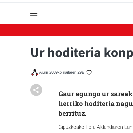
Ur hoditeria kon
Aiurri
2009ko irailaren 29a
Gaur egungo ur sareak
herriko hoditeria nagu
berrituz.
Gipuzkoako Foru Aldundiaren Land