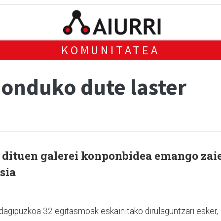
KOMUNITATEA
ponduko dute laster
 dituen galerei konponbidea emango zai
sia
agipuzkoa 32 egitasmoak eskainitako dirulaguntzari esker,