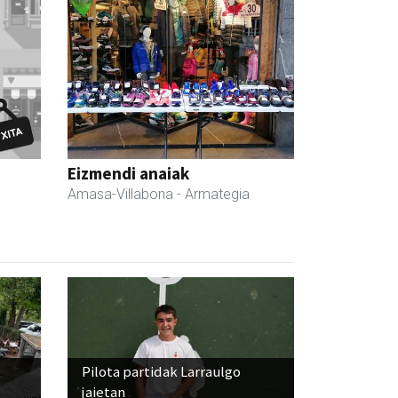
Eizmendi anaiak
Amasa-Villabona
- Armategia
Pilota partidak Larraulgo
jaietan