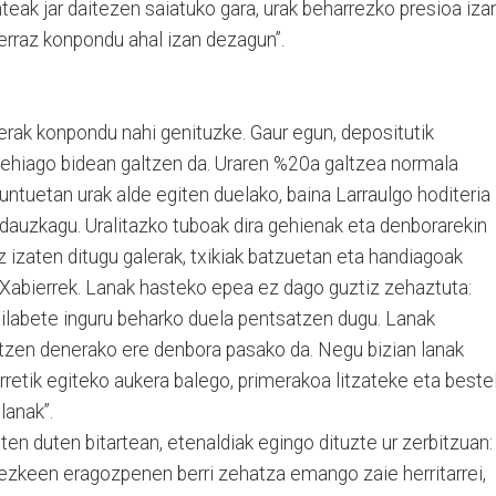
nteak jar daitezen saiatuko gara, urak beharrezko presioa iza
erraz konpondu ahal izan dezagun”.
alerak konpondu nahi genituzke. Gaur egun, depositutik
ehiago bidean galtzen da. Uraren %20a galtzea normala
puntuetan urak alde egiten duelako, baina Larraulgo hoditeria
dauzkagu. Uralitazko tuboak dira gehienak eta denborarekin
z izaten ditugu galerak, txikiak batzuetan eta handiagoak
 Xabierrek. Lanak hasteko epea ez dago guztiz zehaztuta:
hilabete inguru beharko duela pentsatzen dugu. Lanak
artzen denerako ere denbora pasako da. Negu bizian lanak
retik egiteko aukera balego, primerakoa litzateke eta bestel
lanak”.
uten duten bitartean, etenaldiak egingo dituzte ur zerbitzuan:
tezkeen eragozpenen berri zehatza emango zaie herritarrei,