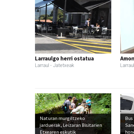
Larraulgo herri ostatua
Amona
Larraul
- Jatetxeak
Larrau
Naturan murgiltzeko
Bus
jarduerak, Leizaran Bisitarien
San
Etxearen eskutik
hon