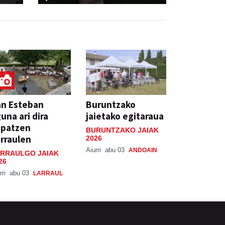
an Esteban
Buruntzako
una ari dira
jaietako egitaraua
spatzen
BURUNTZAKO JAIAK
rraulen
2026
Aiurri
abu 03
ANDOAIN
RRAULGO JAIAK
26
rri
abu 03
LARRAUL