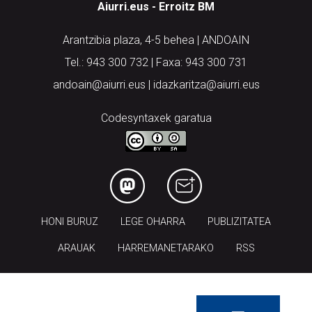
Aiurri.eus - Erroitz BM
Arantzibia plaza, 4-5 behea | ANDOAIN
Tel.: 943 300 732 | Faxa: 943 300 731
andoain@aiurri.eus | idazkaritza@aiurri.eus
Codesyntaxek garatua
HONI BURUZ
LEGE OHARRA
PUBLIZITATEA
ARAUAK
HARREMANETARAKO
RSS