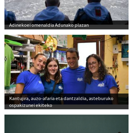
Adinekoei omenaldia Adunako plazan
Kantujira, auzo-afaria eta dantzaldia, asteburuko
ospakizunei ekiteko