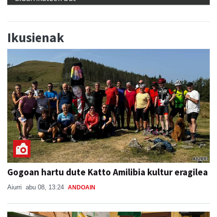
Ikusienak
Gogoan hartu dute Katto Amilibia kultur eragilea
Aiurri
abu 08, 13:24
ANDOAIN