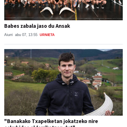
Babes zabala jaso du Ansak
Aiurri
abu 07, 13:55
URNIETA
"Banakako Txapelketan jokatzeko nire