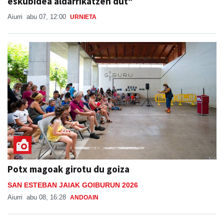
eskubidea aldarrikatzen dut"
Aiurri
abu 07, 12:00
URNIETA
Potx magoak girotu du goiza
SAN ESTEBAN JAIAK GOIBURUN 2026
Aiurri
abu 08, 16:28
ANDOAIN