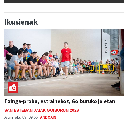
Ikusienak
Txinga-proba, estrainekoz, Goiburuko jaietan
SAN ESTEBAN JAIAK GOIBURUN 2026
Aiurri
abu 09, 09:55
ANDOAIN