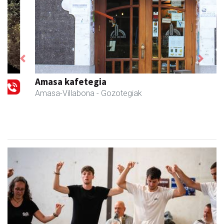
Previous
Next
Amasa kafetegia
Amasa-Villabona
- Gozotegiak