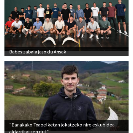
Babes zabala jaso du Ansak
"Banakako Txapelketan jokatzeko nire eskubidea
aldarrikatzen dut"