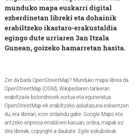
munduko mapa euskarri digital
ezberdinetan libreki eta dohainik
erabiltzeko ikastaro-erakustaldia
egingo dute urriaren 3an Itzala
Gunean, goizeko hamarretan hasita.
Zer da bada OpenStreetMap? Munduko mapa librea da
OpenStreetMap (OSM), Wikipediaren tankeran
erabiltzaile bolondresek sortua eta eguneratua.
OpenStreetMap-ek erabiltzeko askatasuna eskaintzen
du, era librean, ezer ordaindu gabe. Google Maps eta
antzeko enpresa erraldoien kasuan, ordea, mapak ez
dira libreak, copyright-a daukate. Egile eskubideak