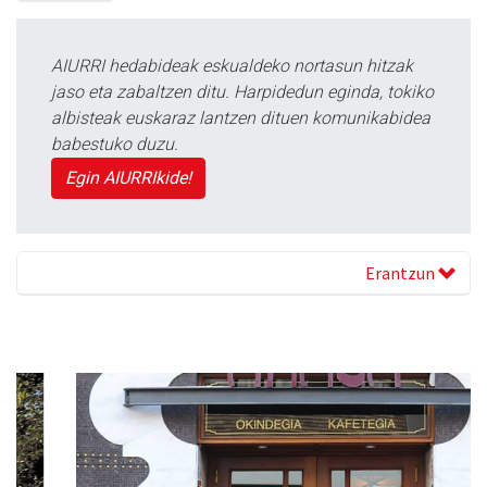
AIURRI hedabideak eskualdeko nortasun hitzak
jaso eta zabaltzen ditu. Harpidedun eginda, tokiko
albisteak euskaraz lantzen dituen komunikabidea
babestuko duzu.
Egin AIURRIkide!
Erantzun