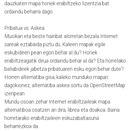
dauzkaten mapa horiek erabiltzeko lizentzia bat
ordaindu beharra dago.
Pribatua vs. Askea
Musikan eta beste hainbat alorretan bezala Internet
sareak eztabaida piztu du. Kaleen mapak egile
eskubideen pean egon behar al du? Horiek
erabiltzeagatik dirua ordaindu behar al da? Eta horrelako
baliabideek jabetza pribatuaren esku egon behar dute?
Horren alternatiba gisa, kaleko munduko mapari
dagokionez, alternatiba askea sortu da OpenStreetMap
izenpean.
Mundu osoan zehar Internet erabiltzaileak mapa
alternatiboa osatzen ari dira, librea eta doakoa. Baina
horretarako erabiltzaileen eskuzabaltasuna
beharrezkoa da.