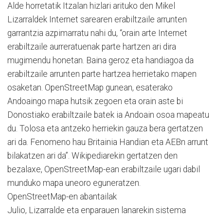
Alde horretatik Itzalan hizlari arituko den Mikel
Lizarraldek Internet sarearen erabiltzaile arrunten
garrantzia azpimarratu nahi du, “orain arte Internet
erabiltzaile aurreratuenak parte hartzen ari dira
mugimendu honetan. Baina geroz eta handiagoa da
erabiltzaile arrunten parte hartzea herrietako mapen
osaketan. OpenStreetMap gunean, esaterako
Andoaingo mapa hutsik zegoen eta orain aste bi
Donostiako erabiltzaile batek ia Andoain osoa mapeatu
du. Tolosa eta antzeko herriekin gauza bera gertatzen
ari da. Fenomeno hau Britainia Handian eta AEBn arrunt
bilakatzen ari da”. Wikipediarekin gertatzen den
bezalaxe, OpenStreetMap-ean erabiltzaile ugari dabil
munduko mapa uneoro eguneratzen.
OpenStreetMap-en abantailak
Julio, Lizarralde eta enparauen lanarekin sistema