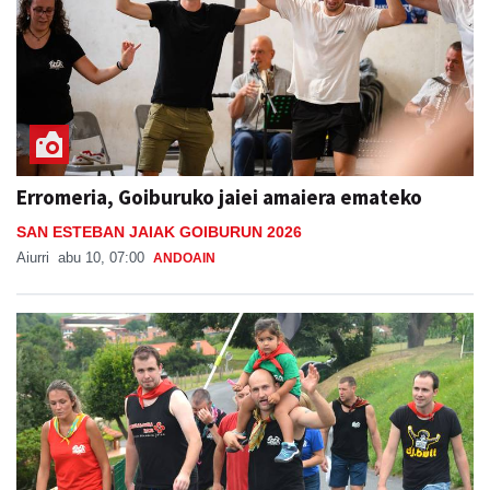
Erromeria, Goiburuko jaiei amaiera emateko
SAN ESTEBAN JAIAK GOIBURUN 2026
Aiurri
abu 10, 07:00
ANDOAIN