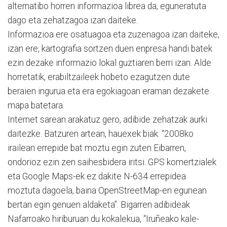
alternatibo horren informazioa librea da, eguneratuta
dago eta zehatzagoa izan daiteke.
Informazioa ere osatuagoa eta zuzenagoa izan daiteke,
izan ere, kartografia sortzen duen enpresa handi batek
ezin dezake informazio lokal guztiaren berri izan. Alde
horretatik, erabiltzaileek hobeto ezagutzen dute
beraien ingurua eta era egokiagoan eraman dezakete
mapa batetara.
Internet sarean arakatuz gero, adibide zehatzak aurki
daitezke. Batzuren artean, hauexek biak: “2008ko
irailean errepide bat moztu egin zuten Eibarren,
ondorioz ezin zen saihesbidera iritsi. GPS komertzialek
eta Google Maps-ek ez dakite N-634 errepidea
moztuta dagoela, baina OpenStreetMap-en egunean
bertan egin genuen aldaketa”. Bigarren adibideak
Nafarroako hiriburuan du kokalekua, “Iruñeako kale-