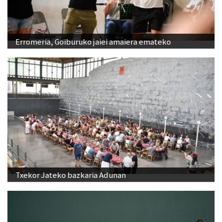
Erromeria, Goiburuko jaiei amaiera emateko
Txekor Jateko bazkaria Adunan