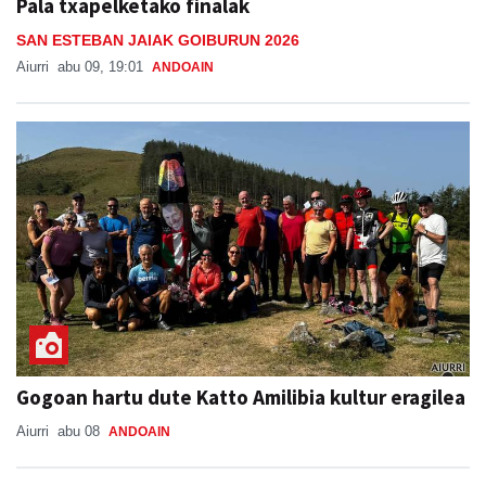
Pala txapelketako finalak
SAN ESTEBAN JAIAK GOIBURUN 2026
Aiurri
abu 09, 19:01
ANDOAIN
Gogoan hartu dute Katto Amilibia kultur eragilea
Aiurri
abu 08
ANDOAIN