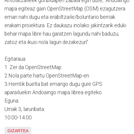
Antolatzaileek gonbidapen zabala egin dute, “Andoaingo
mapa egiteaz gain OpenStreetMap (OSM) ezagutzera
eman nahi dugu eta erabiltzaile/boluntario berriak
erakarri proiektura. Ez daukazu inolako jakintzarik eduki
behar mapa libre hau garatzen lagundu nahi baduzu;
zatoz eta ikusi nola lagun dezakezun”.
Egitaraua
1. Zer da OpenStreetMap.
2.Nola parte hartu OpenStreetMap-en.
3.Herritik buelta bat emango dugu gure GPS
aparailuekin Andoaingo mapa librea egiteko.
Eguna:
Urriak 3, larunbata.
10:00-14:00.
GIZARTEA