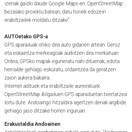
izenak gaizki daude Google Maps-en. OpenStreetMap
bezalako proiektu batean, datu horiek edozein
erabiltzailek moldatu ditzake”.
AUTOetako GPS-a
GPS aparailuak ohiko dira auto gidarien artean. Geroz
eta eskaintza merkeagoak aurkitzen dira merkatuan.
Ordea, GPSko mapak eguneratu nahi dituenak, edota
herrialde gehiago eskuratu, ordaintzea da geratzen
zaion aukera bakarra.
Internet adituek eta erabiltzaile aurreratuek
OpenStreetMap ibilgailuen GPS aparailuetan txertatzea
lortu dute. Andoaingo hitzaldira agertzen denak argibide
gehiago jaso ditzake horren inguruan.
Erakustaldia Andoainen