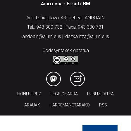
Aiurri.eus - Erroitz BM
Arantzibia plaza, 4-5 behea | ANDOAIN
Tel.: 943 300 732 | Faxa: 943 300 731
andoain@aiurri.eus | idazkaritza@aiurri.eus
Codesyntaxek garatua
HONI BURUZ
LEGE OHARRA
PUBLIZITATEA
ARAUAK
HARREMANETARAKO
RSS