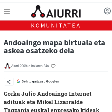
KOMUNITATEA
Andoaingo mapa birtuala eta
askea osatzeko deia
Aiurri
2009ko irailaren 24a
Gehitu gaitzazu Googlen
Gorka Julio Andoaingo Internet
adituak eta Mikel Lizarralde
Tagzania euskal enpresako kideak