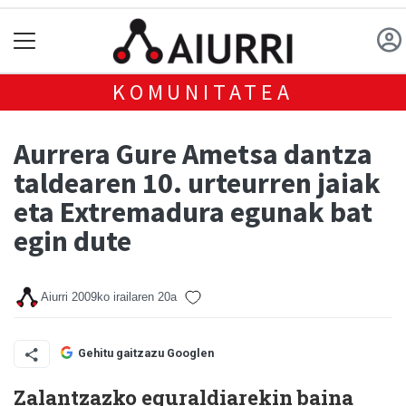
KOMUNITATEA
Aurrera Gure Ametsa dantza
taldearen 10. urteurren jaiak
eta Extremadura egunak bat
egin dute
Aiurri
2009ko irailaren 20a
Gehitu gaitzazu Googlen
Zalantzazko eguraldiarekin baina