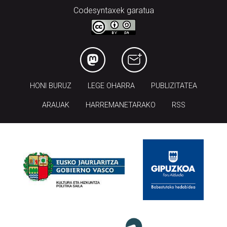
Codesyntaxek garatua
HONI BURUZ
LEGE OHARRA
PUBLIZITATEA
ARAUAK
HARREMANETARAKO
RSS