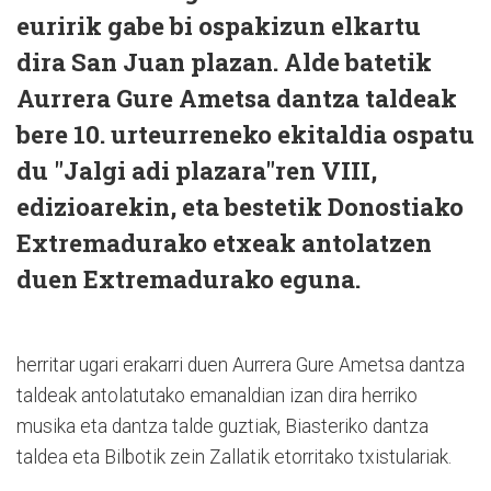
euririk gabe bi ospakizun elkartu
dira San Juan plazan. Alde batetik
Aurrera Gure Ametsa dantza taldeak
bere 10. urteurreneko ekitaldia ospatu
du "Jalgi adi plazara"ren VIII,
edizioarekin, eta bestetik Donostiako
Extremadurako etxeak antolatzen
duen Extremadurako eguna.
herritar ugari erakarri duen Aurrera Gure Ametsa dantza
taldeak antolatutako emanaldian izan dira herriko
musika eta dantza talde guztiak, Biasteriko dantza
taldea eta Bilbotik zein Zallatik etorritako txistulariak.