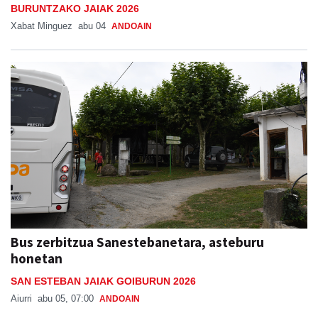
BURUNTZAKO JAIAK 2026
Xabat Minguez
abu 04
ANDOAIN
Bus zerbitzua Sanestebanetara, asteburu
honetan
SAN ESTEBAN JAIAK GOIBURUN 2026
Aiurri
abu 05, 07:00
ANDOAIN