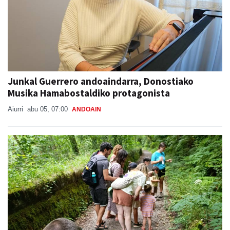
Junkal Guerrero andoaindarra, Donostiako
Musika Hamabostaldiko protagonista
Aiurri
abu 05, 07:00
ANDOAIN