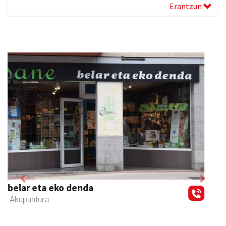
Erantzun
Previous
Next
Muazpi harategia
Urnieta
- Harategiak