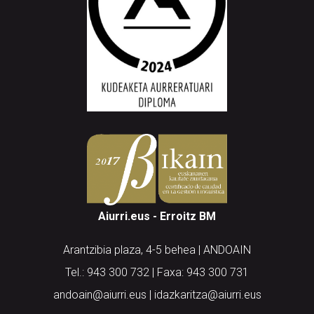
Aiurri.eus - Erroitz BM
Arantzibia plaza, 4-5 behea | ANDOAIN
Tel.: 943 300 732 | Faxa: 943 300 731
andoain@aiurri.eus | idazkaritza@aiurri.eus