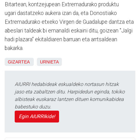
Bitartean, kontzejupean Extremadurako produktu
ugari dastatzeko aukera izan da, eta Donostiako
Extremadurako etxeko Virgen de Guadalupe dantza eta
abeslari taldeak bi emanaldi eskaini ditu, goizean "Jalgi
hadi plazara" ekitaldiaren barruan eta arrtsaldean
bakarka.
GIZARTEA
URNIETA
AIURRI hedabideak eskualdeko nortasun hitzak
jaso eta zabaltzen ditu. Harpidedun eginda, tokiko
albisteak euskaraz lantzen dituen komunikabidea
babestuko duzu.
Egin AIURRIkide!