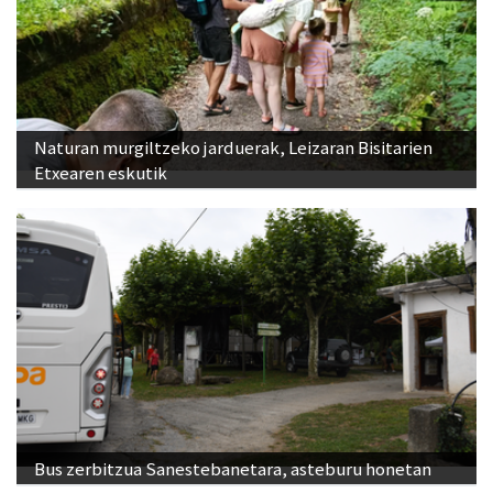
Naturan murgiltzeko jarduerak, Leizaran Bisitarien
Etxearen eskutik
Bus zerbitzua Sanestebanetara, asteburu honetan