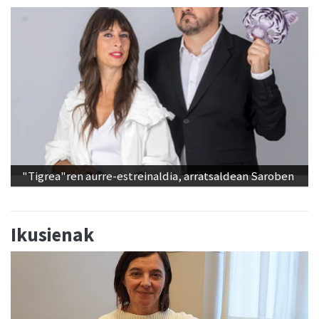
"Tigrea"ren aurre-estreinaldia, arratsaldean Saroben
Ikusienak