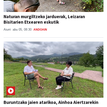
Naturan murgiltzeko jarduerak, Leizaran
Bisitarien Etxearen eskutik
Aiurri
abu 05, 08:30
ANDOAIN
Buruntzako jaien atarikoa, Ainhoa Aiertzarekin