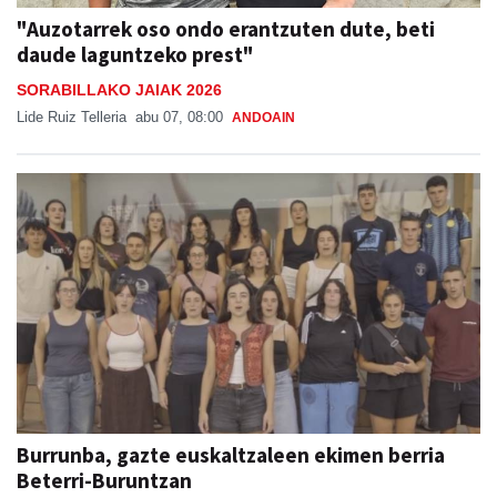
daude laguntzeko prest"
SORABILLAKO JAIAK 2026
Lide Ruiz Telleria
abu 07, 08:00
ANDOAIN
Burrunba, gazte euskaltzaleen ekimen berria
Beterri-Buruntzan
Aiurri
abu 07, 07:00
URNIETA