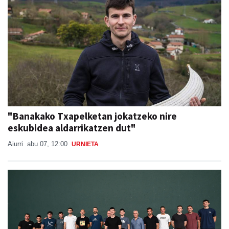
"Banakako Txapelketan jokatzeko nire
eskubidea aldarrikatzen dut"
Aiurri
abu 07, 12:00
URNIETA