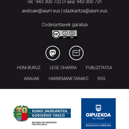
Codesyntaxek garatua
HONI BURUZ
LEGE OHARRA
PUBLIZITATEA
ARAUAK
HARREMANETARAKO
RSS