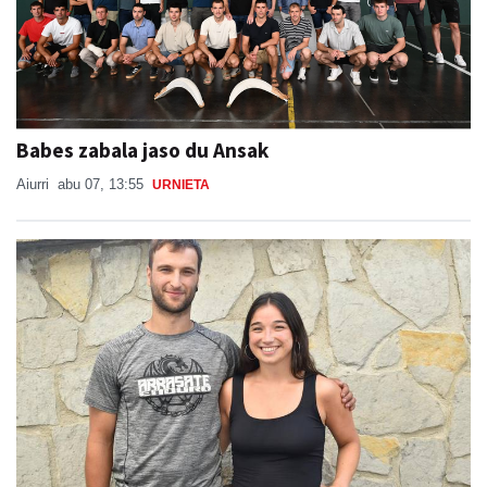
Babes zabala jaso du Ansak
Aiurri
abu 07, 13:55
URNIETA
"Auzotarrek oso ondo erantzuten dute, beti