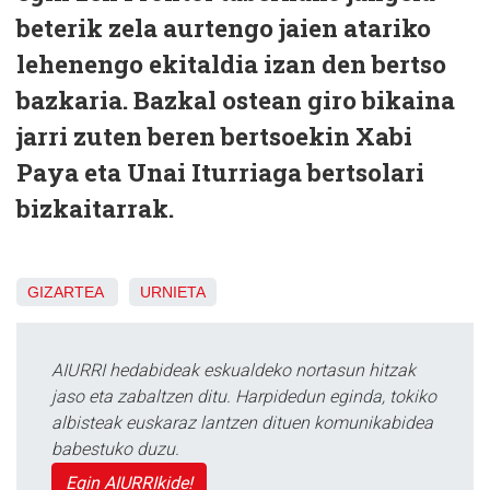
beterik zela aurtengo jaien atariko
lehenengo ekitaldia izan den bertso
bazkaria. Bazkal ostean giro bikaina
jarri zuten beren bertsoekin Xabi
Paya eta Unai Iturriaga bertsolari
bizkaitarrak.
GIZARTEA
URNIETA
AIURRI hedabideak eskualdeko nortasun hitzak
jaso eta zabaltzen ditu. Harpidedun eginda, tokiko
albisteak euskaraz lantzen dituen komunikabidea
babestuko duzu.
Egin AIURRIkide!