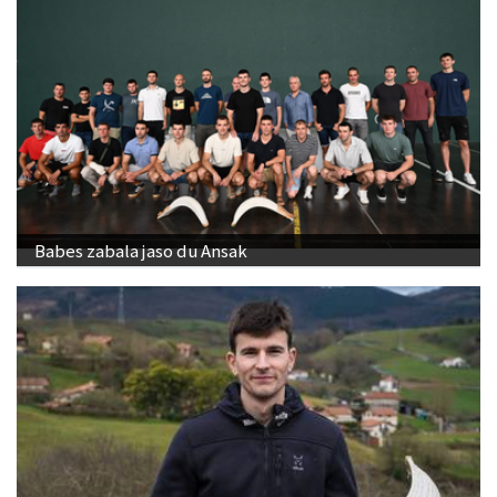
Babes zabala jaso du Ansak
"Banakako Txapelketan jokatzeko nire eskubidea