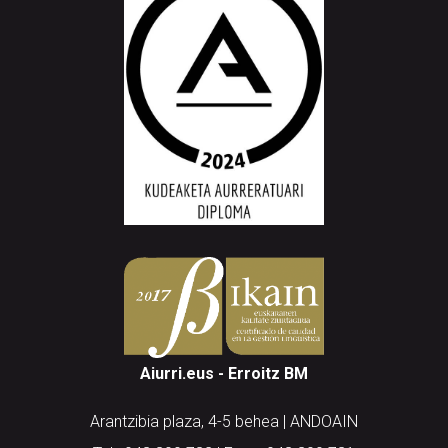
Aiurri.eus - Erroitz BM
Arantzibia plaza, 4-5 behea | ANDOAIN
Tel.: 943 300 732 | Faxa: 943 300 731
andoain@aiurri.eus | idazkaritza@aiurri.eus