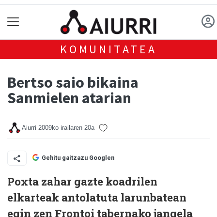
KOMUNITATEA
Bertso saio bikaina
Sanmielen atarian
Aiurri
2009ko irailaren 20a
Gehitu gaitzazu Googlen
Poxta zahar gazte koadrilen
elkarteak antolatuta larunbatean
egin zen Frontoi tabernako jangela