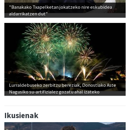
aldarrikatzen dut"
Lurraldebuseko zerbitzu bereziak, Donostiako Aste
Nagusiko su-artifizialez gozatu ahal izateko
Ikusienak