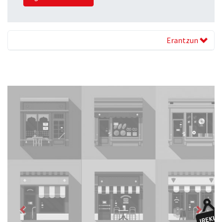
Erantzun
Previous
Next
Urnietako Udala