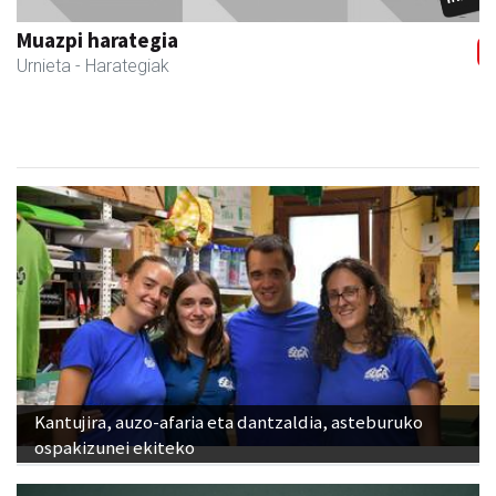
Urnieta
- Udaletxeak
Kantujira, auzo-afaria eta dantzaldia, asteburuko
ospakizunei ekiteko