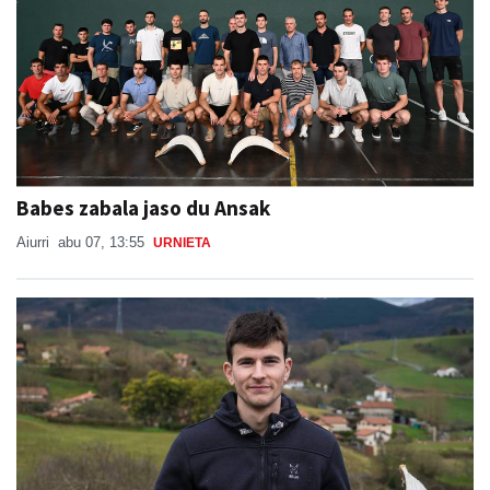
Babes zabala jaso du Ansak
Aiurri
abu 07, 13:55
URNIETA