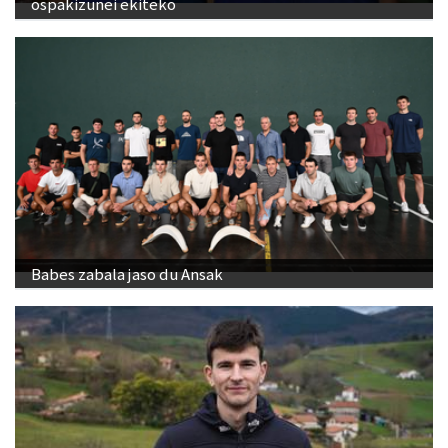
ospakizunei ekiteko
Babes zabala jaso du Ansak