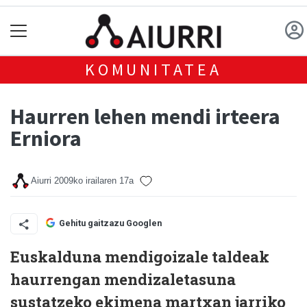
KOMUNITATEA
Haurren lehen mendi irteera
Erniora
Aiurri
2009ko irailaren 17a
Gehitu gaitzazu Googlen
Euskalduna mendigoizale taldeak
haurrengan mendizaletasuna
sustatzeko ekimena martxan jarriko