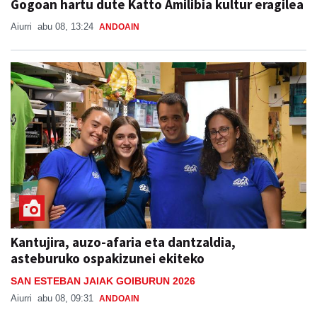
Gogoan hartu dute Katto Amilibia kultur eragilea
Aiurri
abu 08, 13:24
ANDOAIN
Kantujira, auzo-afaria eta dantzaldia,
asteburuko ospakizunei ekiteko
SAN ESTEBAN JAIAK GOIBURUN 2026
Aiurri
abu 08, 09:31
ANDOAIN