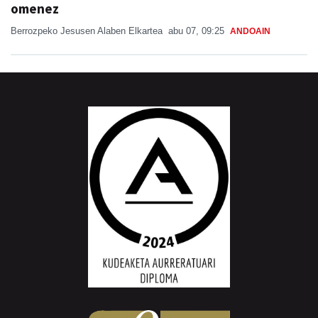
omenez
Berrozpeko Jesusen Alaben Elkartea
abu 07, 09:25
ANDOAIN