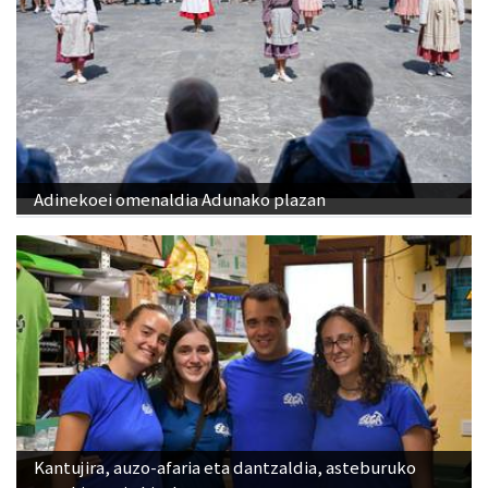
Adinekoei omenaldia Adunako plazan
Kantujira, auzo-afaria eta dantzaldia, asteburuko