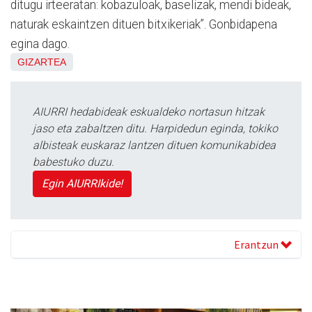
ditugu irteeratan: kobazuloak, baselizak, mendi bideak,
naturak eskaintzen dituen bitxikeriak”. Gonbidapena
egina dago.
GIZARTEA
AIURRI hedabideak eskualdeko nortasun hitzak
jaso eta zabaltzen ditu. Harpidedun eginda, tokiko
albisteak euskaraz lantzen dituen komunikabidea
babestuko duzu.
Egin AIURRIkide!
Erantzun