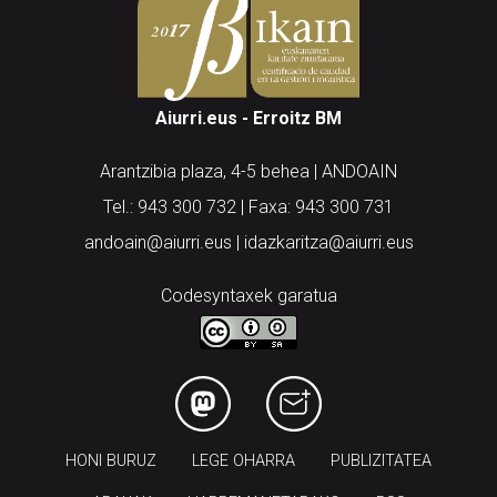
Aiurri.eus - Erroitz BM
Arantzibia plaza, 4-5 behea | ANDOAIN
Tel.: 943 300 732 | Faxa: 943 300 731
andoain@aiurri.eus | idazkaritza@aiurri.eus
Codesyntaxek garatua
HONI BURUZ
LEGE OHARRA
PUBLIZITATEA