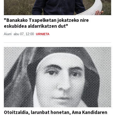
"Banakako Txapelketan jokatzeko nire
eskubidea aldarrikatzen dut"
Aiurri
abu 07, 12:00
URNIETA
Otoitzaldia, larunbat honetan, Ama Kandidaren