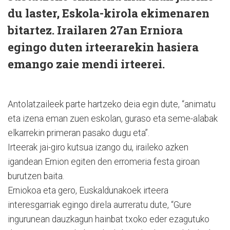
du laster, Eskola-kirola ekimenaren
bitartez. Irailaren 27an Erniora
egingo duten irteerarekin hasiera
emango zaie mendi irteerei.
Antolatzaileek parte hartzeko deia egin dute, “animatu
eta izena eman zuen eskolan, guraso eta seme-alabak
elkarrekin primeran pasako dugu eta”.
Irteerak jai-giro kutsua izango du, iraileko azken
igandean Ernion egiten den erromeria festa giroan
burutzen baita.
Erniokoa eta gero, Euskaldunakoek irteera
interesgarriak egingo direla aurreratu dute, “Gure
ingurunean dauzkagun hainbat txoko eder ezagutuko