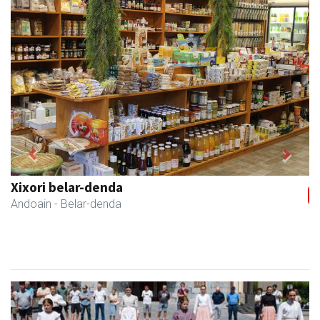
Previous
Next
Li arropa eta osagarriak
Andoain
- Arropa-dendak