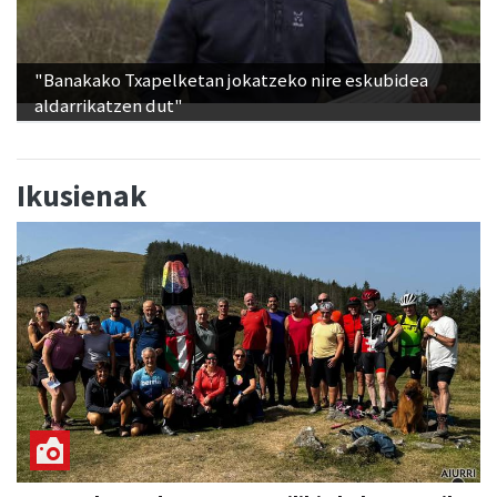
"Banakako Txapelketan jokatzeko nire eskubidea
aldarrikatzen dut"
Ikusienak