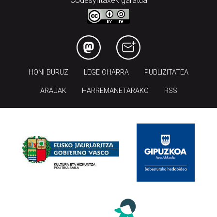
HONI BURUZ
LEGE OHARRA
PUBLIZITATEA
ARAUAK
HARREMANETARAKO
RSS