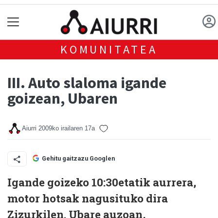
KOMUNITATEA
III. Auto slaloma igande
goizean, Ubaren
Aiurri
2009ko irailaren 17a
Gehitu gaitzazu Googlen
Igande goizeko 10:30etatik aurrera,
motor hotsak nagusituko dira
Zizurkilen. Ubare auzoan,