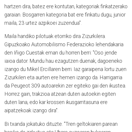
hartzen dira, batez ere kontutan, kategoriak finkatzerako
garaian. Bosgarren kategoria bat ere finkatu dugu, junior
maila, 23 urtez azpikoei zuzendua".
Maila handiko pilotuak etorriko dira Zizurkilera.
Gipuzkoako Automobilismo Federazioko lehendakaria
den Iñigo Cuestak eman du horren berri: "Oso jende
iaioa dator. Mundu hau ezagutzen duenak, dagoeneko
izango du Mikel Ercillaren berri. Iaz garaipena lortu zuen
Zizurkilen eta aurten ere hemen izango da. Harrigarria
da Peugeot 309 autoarekin zer egiteko gai den ikustea.
Horrez gain, trakzioa atzean duten autoekin egiten
duten lana, edo kar krossen ikusgarritasuna ere
aipatzekoak izango dira".
Bi txanda jokatuko dituzte. "Tren geltokiaren parean