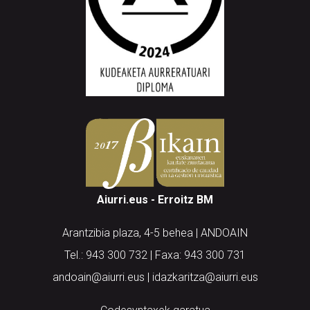
Aiurri.eus - Erroitz BM
Arantzibia plaza, 4-5 behea | ANDOAIN
Tel.: 943 300 732 | Faxa: 943 300 731
andoain@aiurri.eus | idazkaritza@aiurri.eus
Codesyntaxek garatua