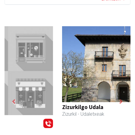
Previous
Next
Zizurkilgo Udala
Zizurkil
- Udaletxeak