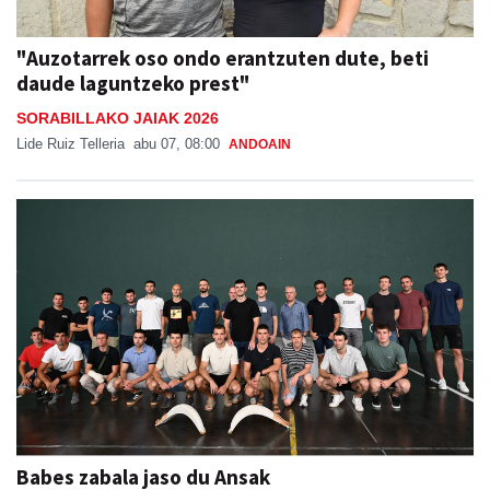
"Auzotarrek oso ondo erantzuten dute, beti
daude laguntzeko prest"
SORABILLAKO JAIAK 2026
Lide Ruiz Telleria
abu 07, 08:00
ANDOAIN
Babes zabala jaso du Ansak
Aiurri
abu 07, 13:55
URNIETA