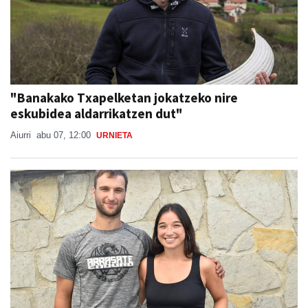
"Banakako Txapelketan jokatzeko nire
eskubidea aldarrikatzen dut"
Aiurri
abu 07, 12:00
URNIETA