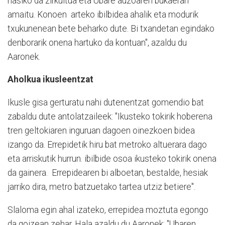
hasiko da zirkuitua eta Ubare auzoaren bukaeran
amaitu. Konoen arteko ibilbidea ahalik eta modurik
txukunenean bete beharko dute. Bi txandetan egindako
denborarik onena hartuko da kontuan", azaldu du
Aaronek.
Aholkua ikusleentzat
Ikusle gisa gerturatu nahi dutenentzat gomendio bat
zabaldu dute antolatzaileek: "Ikusteko tokirik hoberena
tren geltokiaren inguruan dagoen oinezkoen bidea
izango da. Errepidetik hiru bat metroko altuerara dago
eta arriskutik hurrun. ibilbide osoa ikusteko tokirik onena
da gainera. Errepidearen bi alboetan, bestalde, hesiak
jarriko dira, metro batzuetako tartea utziz betiere".
Slaloma egin ahal izateko, errepidea moztuta egongo
da goizean zehar. Hala azaldu du Aaronek: "Ubaren