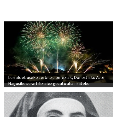
Lurraldebuseko zerbitzu bereziak, Donostiako Aste
Nagusiko su-artifizialez gozatu ahal izateko