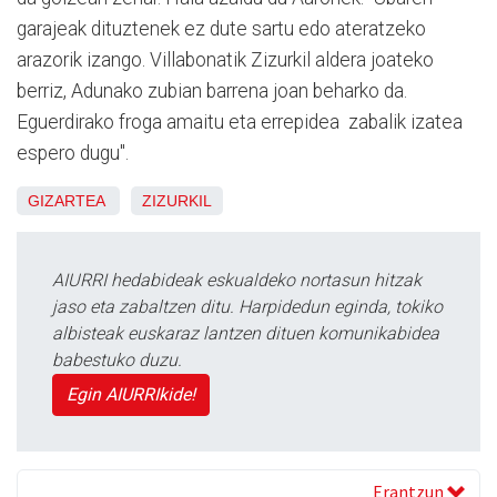
garajeak dituztenek ez dute sartu edo ateratzeko
arazorik izango. Villabonatik Zizurkil aldera joateko
berriz, Adunako zubian barrena joan beharko da.
Eguerdirako froga amaitu eta errepidea zabalik izatea
espero dugu".
GIZARTEA
ZIZURKIL
AIURRI hedabideak eskualdeko nortasun hitzak
jaso eta zabaltzen ditu. Harpidedun eginda, tokiko
albisteak euskaraz lantzen dituen komunikabidea
babestuko duzu.
Egin AIURRIkide!
Erantzun