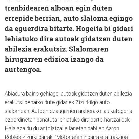
trenbidearen alboan egin duten
errepide berrian, auto slaloma egingo
da eguerdira bitarte. Hogeita bi gidari
lehiatuko dira autoak gidatzen duten
abilezia erakutsiz. Slalomaren
hirugarren edizioa izango da
aurtengoa.
Abiadura baino gehiago, autoak gidatzen duten abilezia
erakutsi beharko dute gidariek Zizurkilgo auto
slalomean. Autoen ezaugarrien araberako lau kategoria
ezberdinetan banatuta lehiatuko dira parte-hartzaileak.
Hala azaldu du antolatzaile lanetan dabilen Aaron
Robles zizurkildarrak: "Motorraren indarra eta trakzioa