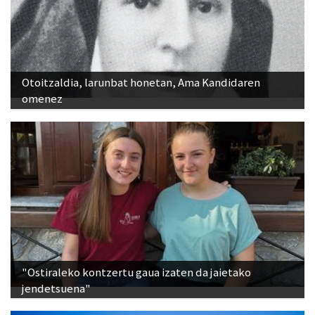
Otoitzaldia, larunbat honetan, Ama Kandidaren
omenez
"Ostiraleko kontzertu gaua izaten da jaietako
jendetsuena"