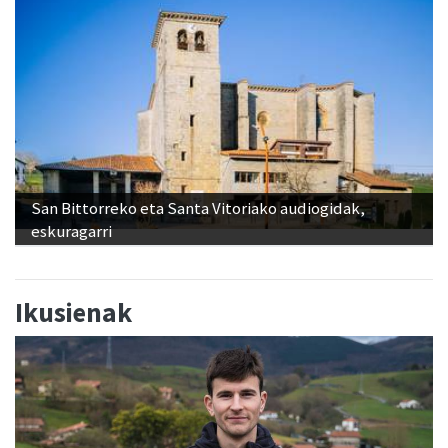
San Bittorreko eta Santa Vitoriako audiogidak,
eskuragarri
Ikusienak