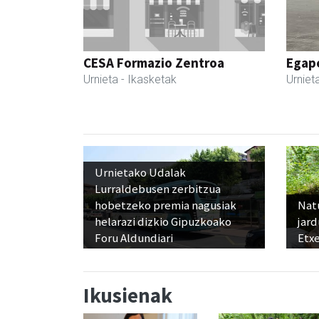
CESA Formazio Zentroa
Egape
Urnieta
- Ikasketak
Urniet
Urnietako Udalak
Lurraldebusen zerbitzua
hobetzeko premia nagusiak
Nat
helarazi dizkio Gipuzkoako
jard
Foru Aldundiari
Etx
Ikusienak