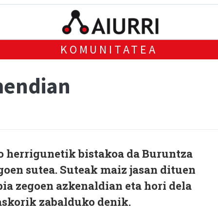
KOMUNITATEA
mendian
 herrigunetik bistakoa da Buruntza
oen sutea. Suteak maiz jasan dituen
ia zegoen azkenaldian eta hori dela
askorik zabalduko denik.