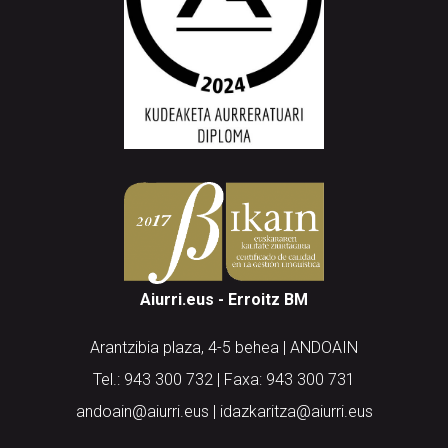
Aiurri.eus - Erroitz BM
Arantzibia plaza, 4-5 behea | ANDOAIN
Tel.: 943 300 732 | Faxa: 943 300 731
andoain@aiurri.eus | idazkaritza@aiurri.eus