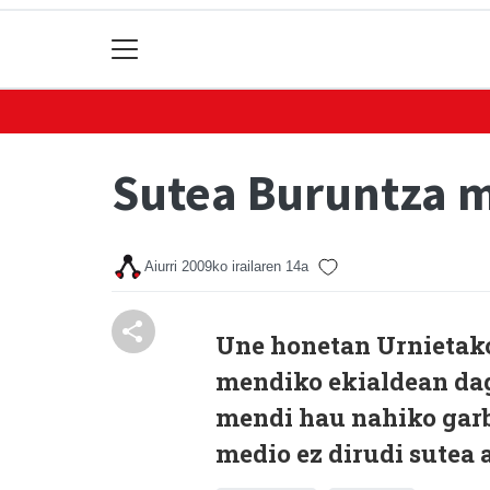
Sutea Buruntza 
Aiurri
2009ko irailaren 14a
Une honetan Urnietako
mendiko ekialdean dag
mendi hau nahiko garb
medio ez dirudi sutea 