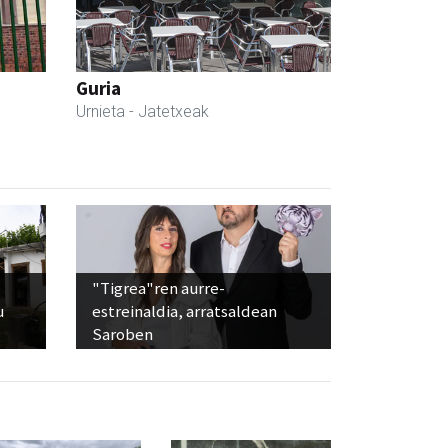
Guria
Urnieta
- Jatetxeak
"Tigrea"ren aurre-
u
estreinaldia, arratsaldean
Saroben