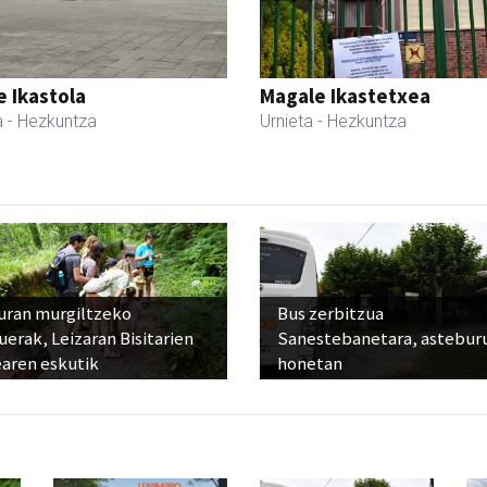
 Ikastola
Magale Ikastetxea
a
- Hezkuntza
Urnieta
- Hezkuntza
uran murgiltzeko
Bus zerbitzua
uerak, Leizaran Bisitarien
Sanestebanetara, astebur
earen eskutik
honetan