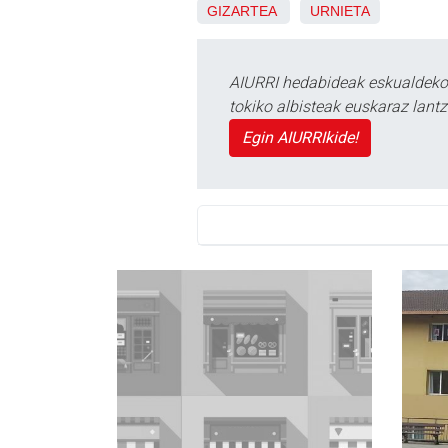
GIZARTEA
URNIETA
AIURRI hedabideak eskualdeko n
tokiko albisteak euskaraz lan
Egin AIURRIkide!