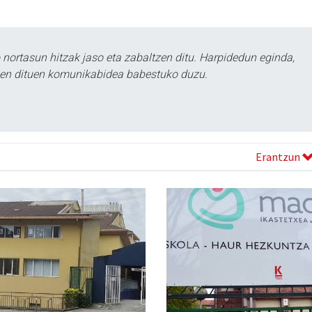
ortasun hitzak jaso eta zabaltzen ditu. Harpidedun eginda,
tzen dituen komunikabidea babestuko duzu.
Erantzun