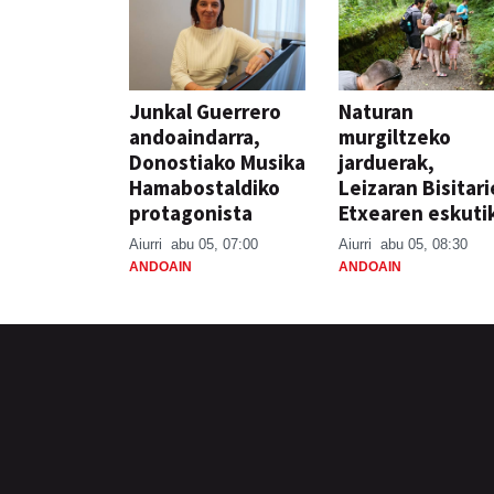
Junkal Guerrero
Naturan
andoaindarra,
murgiltzeko
Donostiako Musika
jarduerak,
Hamabostaldiko
Leizaran Bisitar
protagonista
Etxearen eskuti
Aiurri
abu 05, 07:00
Aiurri
abu 05, 08:30
ANDOAIN
ANDOAIN