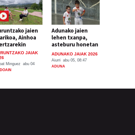
runtzako jaien
Adunako jaien
arikoa, Ainhoa
lehen txanpa,
ertzarekin
asteburu honetan
RUNTZAKO JAIAK
ADUNAKO JAIAK 2026
26
Aiurri
abu 05, 08:47
bat Minguez
abu 04
ADUNA
DOAIN