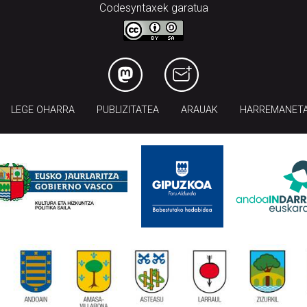
Codesyntaxek garatua
LEGE OHARRA
PUBLIZITATEA
ARAUAK
HARREMANET