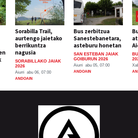
Sorabilla Trail,
Bus zerbitzua
Bu
aurtengo jaietako
Sanestebanetara,
at
berrikuntza
asteburu honetan
Ai
ien
nagusia
SAN ESTEBAN JAIAK
BU
k
GOIBURUN 2026
20
SORABILLAKO JAIAK
Aiurri
abu 05, 07:00
Xa
2026
ANDOAIN
AN
Aiurri
abu 06, 07:00
ANDOAIN