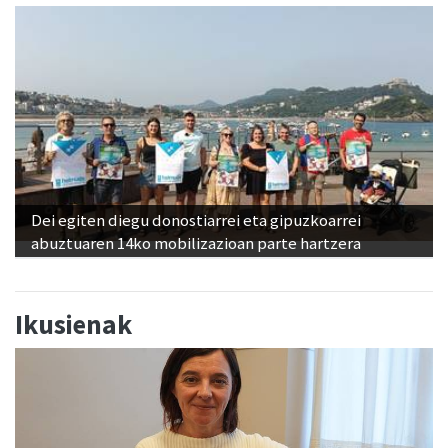
Dei egiten diegu donostiarrei eta gipuzkoarrei
abuztuaren 14ko mobilizazioan parte hartzera
Ikusienak