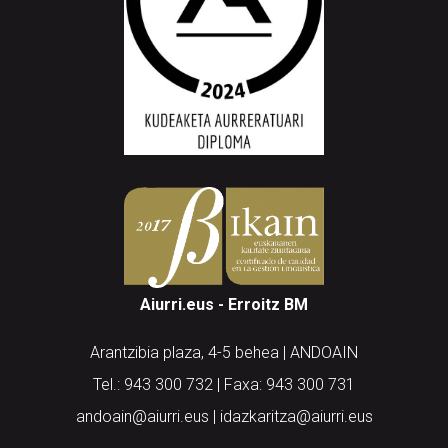
Aiurri.eus - Erroitz BM
Arantzibia plaza, 4-5 behea | ANDOAIN
Tel.: 943 300 732 | Faxa: 943 300 731
andoain@aiurri.eus | idazkaritza@aiurri.eus