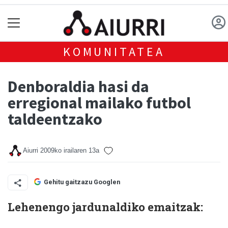
KOMUNITATEA
Denboraldia hasi da
erregional mailako futbol
taldeentzako
Aiurri
2009ko irailaren 13a
Gehitu gaitzazu Googlen
Lehenengo jardunaldiko emaitzak: