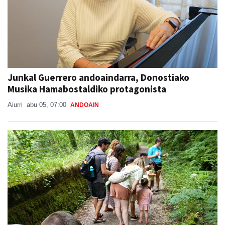
Junkal Guerrero andoaindarra, Donostiako
Musika Hamabostaldiko protagonista
Aiurri
abu 05, 07:00
ANDOAIN