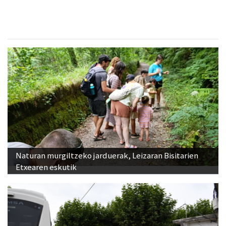
Naturan murgiltzeko jarduerak, Leizaran Bisitarien
Etxearen eskutik