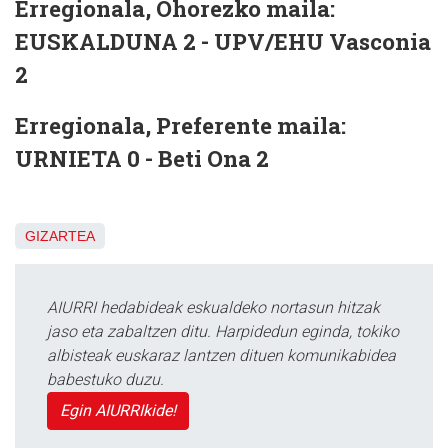
Erregionala, Ohorezko maila:
EUSKALDUNA 2 - UPV/EHU Vasconia
2
Erregionala, Preferente maila:
URNIETA 0 - Beti Ona 2
GIZARTEA
AIURRI hedabideak eskualdeko nortasun hitzak
jaso eta zabaltzen ditu. Harpidedun eginda, tokiko
albisteak euskaraz lantzen dituen komunikabidea
babestuko duzu.
Egin AIURRIkide!