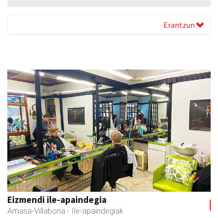
Erantzun
Previous
Next
Magale Ikastetxea
Urnieta
- Hezkuntza