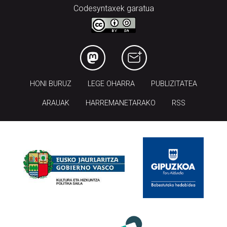
Codesyntaxek garatua
HONI BURUZ
LEGE OHARRA
PUBLIZITATEA
ARAUAK
HARREMANETARAKO
RSS