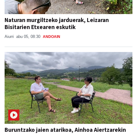
Naturan murgiltzeko jarduerak, Leizaran
Bisitarien Etxearen eskutik
Aiurri
abu 05, 08:30
ANDOAIN
Buruntzako jaien atarikoa, Ainhoa Aiertzarekin