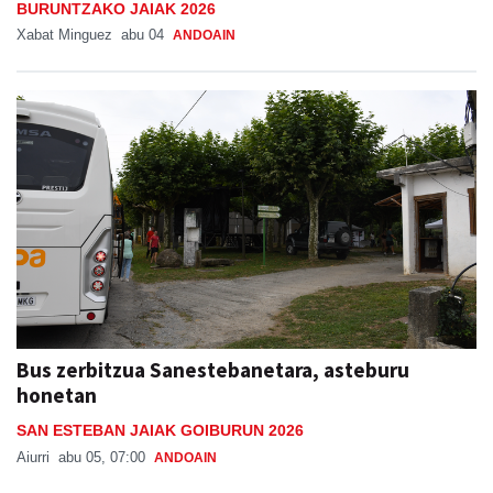
BURUNTZAKO JAIAK 2026
Xabat Minguez
abu 04
ANDOAIN
Bus zerbitzua Sanestebanetara, asteburu
honetan
SAN ESTEBAN JAIAK GOIBURUN 2026
Aiurri
abu 05, 07:00
ANDOAIN