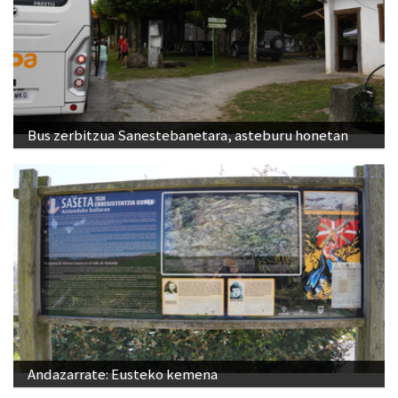
Bus zerbitzua Sanestebanetara, asteburu honetan
Andazarrate: Eusteko kemena