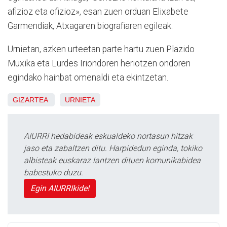
afizioz eta ofizioz», esan zuen orduan Elixabete
Garmendiak, Atxagaren biografiaren egileak.
Urnietan, azken urteetan parte hartu zuen Plazido
Muxika eta Lurdes Iriondoren heriotzen ondoren
egindako hainbat omenaldi eta ekintzetan.
GIZARTEA
URNIETA
AIURRI hedabideak eskualdeko nortasun hitzak
jaso eta zabaltzen ditu. Harpidedun eginda, tokiko
albisteak euskaraz lantzen dituen komunikabidea
babestuko duzu.
Egin AIURRIkide!