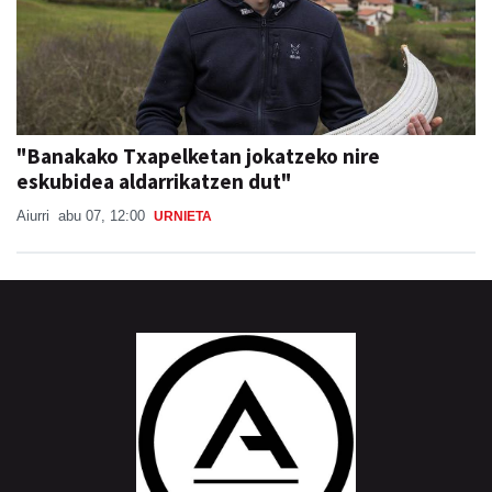
"Banakako Txapelketan jokatzeko nire
eskubidea aldarrikatzen dut"
Aiurri
abu 07, 12:00
URNIETA