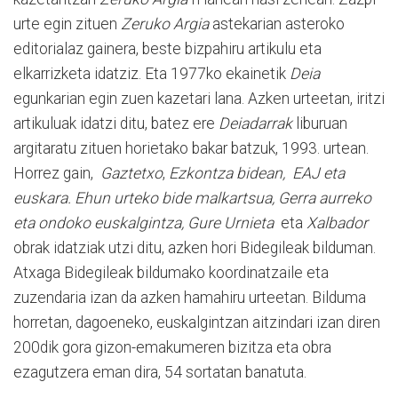
urte egin zituen
Zeruko Argia
astekarian asteroko
editorialaz gainera, beste bizpahiru artikulu eta
elkarrizketa idatziz. Eta 1977ko ekainetik
Deia
egunkarian egin zuen kazetari lana. Azken urteetan, iritzi
artikuluak idatzi ditu, batez ere
Deiadarrak
liburuan
argitaratu zituen horietako bakar batzuk, 1993. urtean.
Horrez gain,
Gaztetxo
,
Ezkontza bidean, EAJ eta
euskara. Ehun urteko bide malkartsua, Gerra aurreko
eta ondoko euskalgintza, Gure Urnieta
eta
Xalbador
obrak idatziak utzi ditu, azken hori Bidegileak bilduman.
Atxaga Bidegileak bildumako koordinatzaile eta
zuzendaria izan da azken hamahiru urteetan. Bilduma
horretan, dagoeneko, euskalgintzan aitzindari izan diren
200dik gora gizon-emakumeren bizitza eta obra
ezagutzera eman dira, 54 sortatan banatuta.