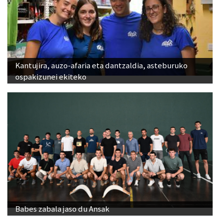
Kantujira, auzo-afaria eta dantzaldia, asteburuko
ospakizunei ekiteko
Babes zabala jaso du Ansak