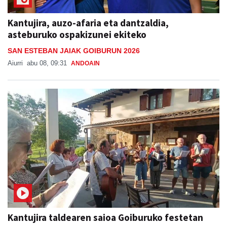
Kantujira, auzo-afaria eta dantzaldia,
asteburuko ospakizunei ekiteko
SAN ESTEBAN JAIAK GOIBURUN 2026
Aiurri
abu 08, 09:31
ANDOAIN
Kantujira taldearen saioa Goiburuko festetan