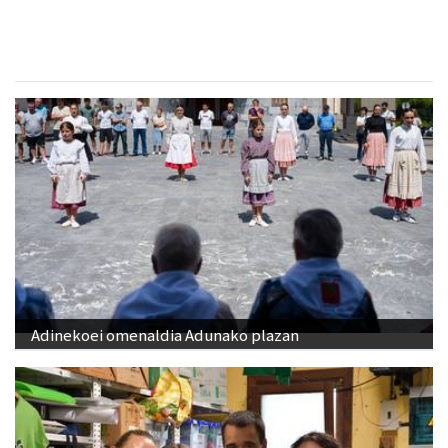
Adinekoei omenaldia Adunako plazan