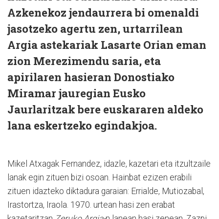
Azkenekoz jendaurrera bi omenaldi
jasotzeko agertu zen, urtarrilean
Argia astekariak Lasarte Orian eman
zion Merezimendu saria, eta
apirilaren hasieran Donostiako
Miramar jauregian Eusko
Jaurlaritzak bere euskararen aldeko
lana eskertzeko egindakjoa.
Mikel Atxagak Fernandez, idazle, kazetari eta itzultzaile
lanak egin zituen bizi osoan. Hainbat ezizen erabili
zituen idazteko diktadura garaian: Errialde, Mutiozabal,
Irastortza, Iraola. 1970. urtean hasi zen erabat
kazetaritzan
Zeruko Argia-
n lanean hasi zenean. Zazpi