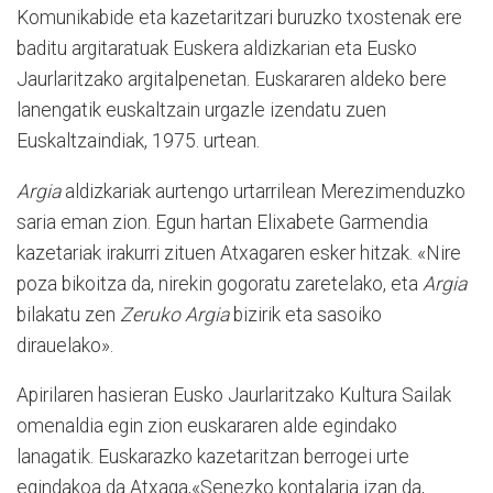
Komunikabide eta kazetaritzari buruzko txostenak ere
baditu argitaratuak Euskera aldizkarian eta Eusko
Jaurlaritzako argitalpenetan. Euskararen aldeko bere
lanengatik euskaltzain urgazle izendatu zuen
Euskaltzaindiak, 1975. urtean.
Argia
aldizkariak aurtengo urtarrilean Merezimenduzko
saria eman zion. Egun hartan Elixabete Garmendia
kazetariak irakurri zituen Atxagaren esker hitzak. «Nire
poza bikoitza da, nirekin gogoratu zaretelako, eta
Argia
bilakatu zen
Zeruko Argia
bizirik eta sasoiko
dirauelako».
Apirilaren hasieran Eusko Jaurlaritzako Kultura Sailak
omenaldia egin zion euskararen alde egindako
lanagatik. Euskarazko kazetaritzan berrogei urte
egindakoa da Atxaga,«Senezko kontalaria izan da,