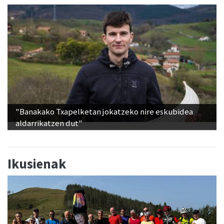
"Banakako Txapelketan jokatzeko nire eskubidea
aldarrikatzen dut"
Ikusienak