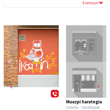
Erantzun
Previous
Next
Muazpi harategia
Urnieta
- Harategiak