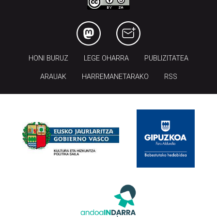
HONI BURUZ
LEGE OHARRA
PUBLIZITATEA
ARAUAK
HARREMANETARAKO
RSS