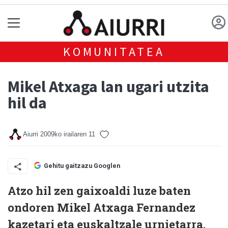
KOMUNITATEA
Mikel Atxaga lan ugari utzita
hil da
Aiurri
2009ko irailaren 11
Gehitu gaitzazu Googlen
Atzo hil zen gaixoaldi luze baten
ondoren Mikel Atxaga Fernandez
kazetari eta euskaltzale urnietarra.