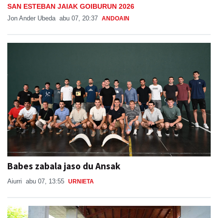
SAN ESTEBAN JAIAK GOIBURUN 2026
Jon Ander Ubeda
abu 07, 20:37
ANDOAIN
Babes zabala jaso du Ansak
Aiurri
abu 07, 13:55
URNIETA