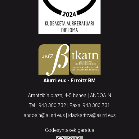
Aiurri.eus - Erroitz BM
Arantzibia plaza, 4-5 behea | ANDOAIN
Tel.: 943 300 732 | Faxa: 943 300 731
andoain@aiurri.eus | idazkaritza@aiurri.eus
Codesyntaxek garatua