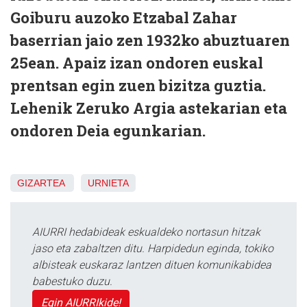
Goiburu auzoko Etzabal Zahar
baserrian jaio zen 1932ko abuztuaren
25ean. Apaiz izan ondoren euskal
prentsan egin zuen bizitza guztia.
Lehenik Zeruko Argia astekarian eta
ondoren Deia egunkarian.
GIZARTEA
URNIETA
AIURRI hedabideak eskualdeko nortasun hitzak
jaso eta zabaltzen ditu. Harpidedun eginda, tokiko
albisteak euskaraz lantzen dituen komunikabidea
babestuko duzu.
Egin AIURRIkide!