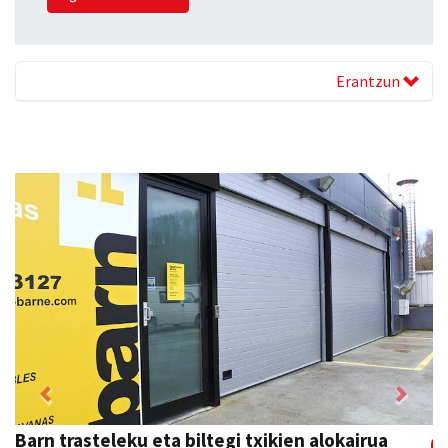
Erantzun
Previous
Next
Egape Ikastola