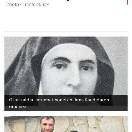
Urnieta
- Hezkuntza
Otoitzaldia, larunbat honetan, Ama Kandidaren
omenez