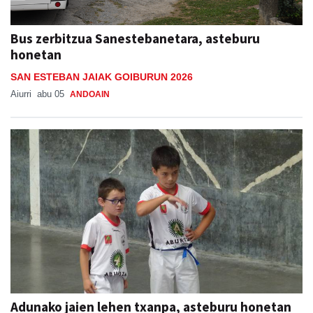
Bus zerbitzua Sanestebanetara, asteburu
honetan
SAN ESTEBAN JAIAK GOIBURUN 2026
Aiurri
abu 05
ANDOAIN
Adunako jaien lehen txanpa, asteburu honetan