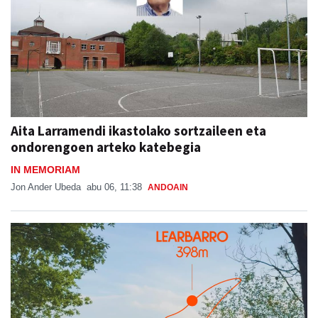
Aita Larramendi ikastolako sortzaileen eta
ondorengoen arteko katebegia
IN MEMORIAM
Jon Ander Ubeda
abu 06, 11:38
ANDOAIN