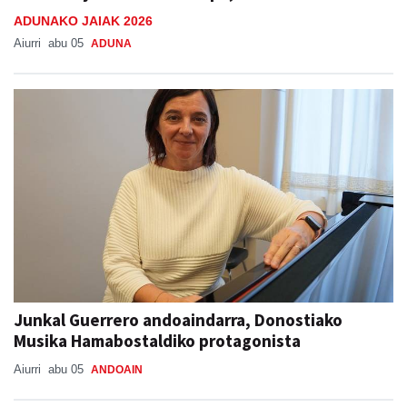
ADUNAKO JAIAK 2026
Aiurri
abu 05
ADUNA
Junkal Guerrero andoaindarra, Donostiako
Musika Hamabostaldiko protagonista
Aiurri
abu 05
ANDOAIN