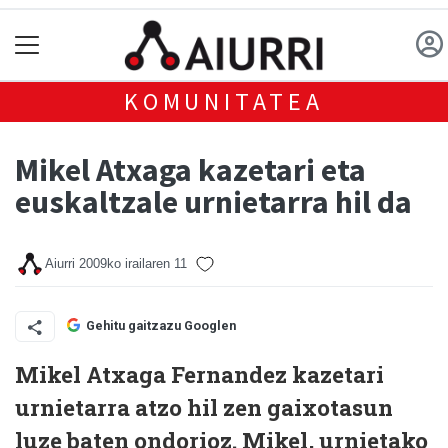
KOMUNITATEA
Mikel Atxaga kazetari eta
euskaltzale urnietarra hil da
Aiurri
2009ko irailaren 11
Gehitu gaitzazu Googlen
Mikel Atxaga Fernandez kazetari
urnietarra atzo hil zen gaixotasun
luze baten ondorioz. Mikel, urnietako