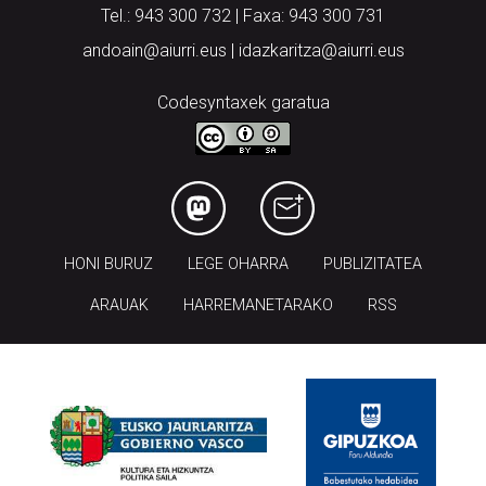
Tel.: 943 300 732 | Faxa: 943 300 731
andoain@aiurri.eus | idazkaritza@aiurri.eus
Codesyntaxek garatua
HONI BURUZ
LEGE OHARRA
PUBLIZITATEA
ARAUAK
HARREMANETARAKO
RSS