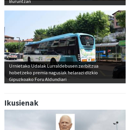
Buruntzan
Urnietako Udalak Lurraldebusen zerbitzua
hobetzeko premia nagusiak helarazi dizkio
Gipuzkoako Foru Aldundiari
Ikusienak