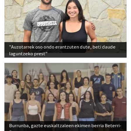
"Auzotarrek oso ondo erantzuten dute, beti daude
laguntzeko prest"
Burrunba, gazte euskaltzaleen ekimen berria Beterri-