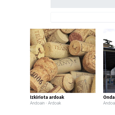
Izkiriota ardoak
Ondar
Andoain
- Ardoak
Andoa