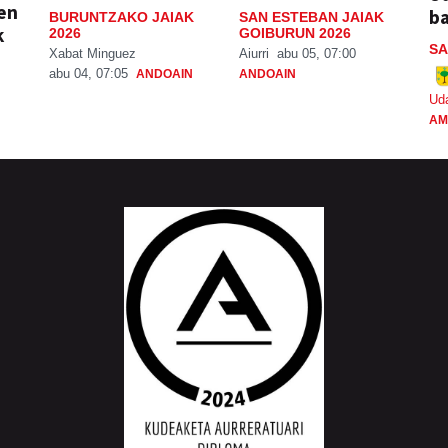
ien
ba
BURUNTZAKO JAIAK
SAN ESTEBAN JAIAK
k
2026
GOIBURUN 2026
SA
Xabat Minguez
Aiurri
abu 05, 07:00
abu 04, 07:05
ANDOAIN
ANDOAIN
Ud
AM