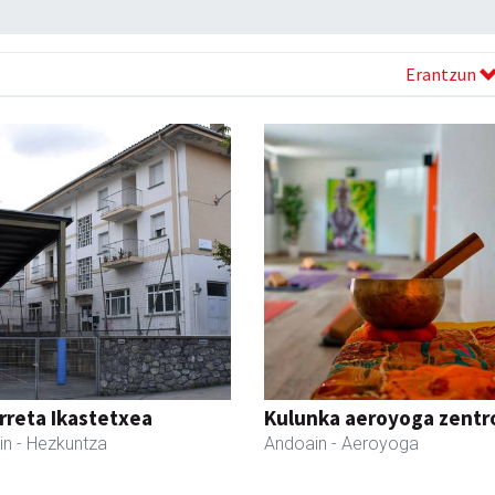
Erantzun
reta Ikastetxea
Kulunka aeroyoga zentr
in
- Hezkuntza
Andoain
- Aeroyoga