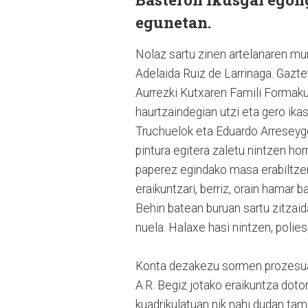
egunetan.
Nolaz sartu zinen artelanaren m
Adelaida Ruiz de Larrinaga. Gazteta
Aurrezki Kutxaren Famili Formaku
haurtzaindegian utzi eta gero ika
Truchuelok eta Eduardo Arreseygor
pintura egitera zaletu nintzen hor
paperez egindako masa erabiltzen
eraikuntzari, berriz, orain hamar b
Behin batean buruan sartu zitzaid
nuela. Halaxe hasi nintzen, polies
Konta dezakezu sormen prozesu
A.R. Begiz jotako eraikuntza dotor
kuadrikulatuan nik nahi dudan ta