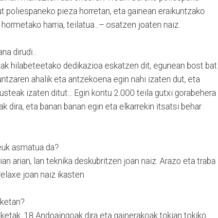
ut poliespaneko pieza horretan, eta gainean eraikuntzako
 hormetako harria, teilatua...– osatzen joaten naiz.
a dirudi...
zak hilabeteetako dedikazioa eskatzen dit, egunean bost bat
ntzaren ahalik eta antzekoena egin nahi izaten dut, eta
steak izaten ditut... Egin kontu 2.000 teila gutxi gorabehera
ak dira, eta banan banan egin eta elkarrekin itsatsi behar
zeuk asmatua da?
ian arian, lan teknika deskubritzen joan naiz. Arazo eta traba
relaxe joan naiz ikasten.
sketan?
aketak. 18 Andoaingoak dira eta gainerakoak tokian tokiko