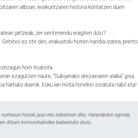
oitzaren alboan, eraikuntzaren historia kontatzen duen
batean jartzeak, zer sentimendu eragiten dizu?
t. Gehitxo ez ote den, erakustoki horren handia izatea, prent
zezagun horri itsatsita...
eran ezagutzen naute, “Subijanako atezainaren alaba” gisa.
oa hartuko duenik. Esku lan mota honekin zoratuta nabil eta!
ortasun hitzak jaso eta zabaltzen ditu. Harpidedun eginda,
tzen dituen komunikabidea babestuko duzu.