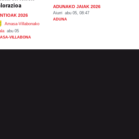
lorazioa
ADUNAKO JAIAK 2026
Aiurri
abu 05, 08:47
NTIOAK 2026
ADUNA
Amasa-Villabonako
ala
abu 05
ASA-VILLABONA