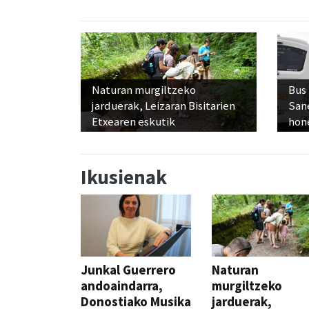
Naturan murgiltzeko
Bus
jarduerak, Leizaran Bisitarien
San
Etxearen eskutik
hon
Ikusienak
Junkal Guerrero
Naturan
andoaindarra,
murgiltzeko
Donostiako Musika
jarduerak,