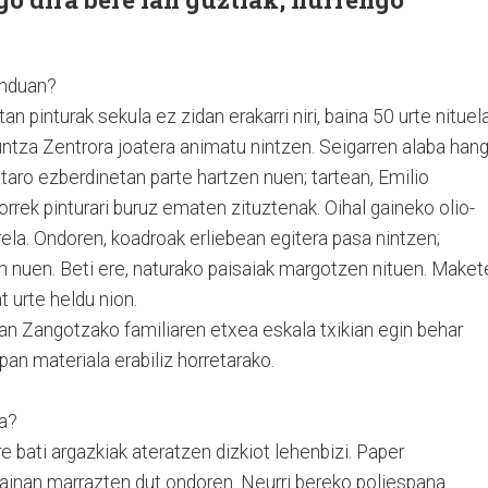
unduan?
n pinturak sekula ez zidan erakarri niri, baina 50 urte nituel
ntza Zentrora joatera animatu nintzen. Seigarren alaba han
staro ezberdinetan parte hartzen nuen; tartean, Emilio
rek pinturari buruz ematen zituztenak. Oihal gaineko olio-
rela. Ondoren, koadroak erliebean egitera pasa nintzen;
 nuen. Beti ere, naturako paisaiak margotzen nituen. Maket
at urte heldu nion.
an Zangotzako familiaren etxea eskala txikian egin behar
pan materiala erabiliz horretarako.
a?
e bati argazkiak ateratzen dizkiot lehenbizi. Paper
mainan marrazten dut ondoren. Neurri bereko poliespana