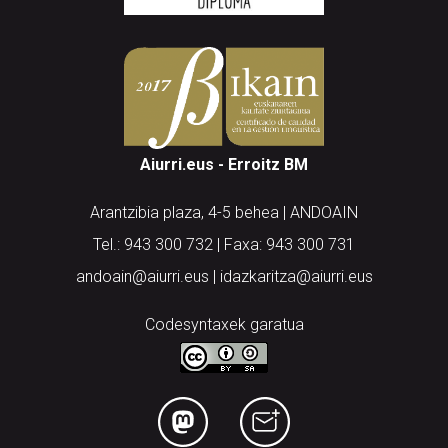
Aiurri.eus - Erroitz BM
Arantzibia plaza, 4-5 behea | ANDOAIN
Tel.: 943 300 732 | Faxa: 943 300 731
andoain@aiurri.eus | idazkaritza@aiurri.eus
Codesyntaxek garatua