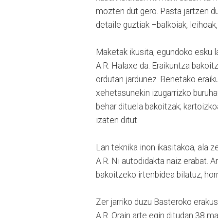
mozten dut gero. Pasta jartzen d
detaile guztiak –balkoiak, leihoak,
Maketak ikusita, egundoko esku lan
A.R. Halaxe da. Eraikuntza bakoit
ordutan jardunez. Benetako eraiku
xehetasunekin izugarrizko buruhau
behar dituela bakoitzak; kartoizko
izaten ditut.
Lan teknika inon ikasitakoa, ala 
A.R. Ni autodidakta naiz erabat. Ar
bakoitzeko irtenbidea bilatuz, hor
Zer jarriko duzu Basteroko eraku
A.R. Orain arte egin ditudan 38 m