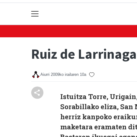
Ruiz de Larrinag
Aiurri
2009ko irailaren 10a
Istuitza Torre, Urigain
Sorabillako eliza, San 
herriz kanpoko eraiku
maketara eramaten dit
Basteron ikusgai egong