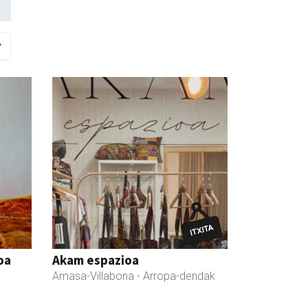
oa
Akam espazioa
Amasa-Villabona
- Arropa-dendak