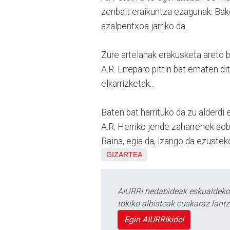
zenbait eraikuntza ezagunak. Bak
azalpentxoa jarriko da.
Zure artelanak erakusketa areto 
A.R. Erreparo pittin bat ematen di
elkarrizketak...
Baten bat harrituko da zu alderdi e
A.R. Herriko jende zaharrenek sob
Baina, egia da, izango da ezustek
GIZARTEA
AIURRI hedabideak eskualdeko n
tokiko albisteak euskaraz lan
Egin AIURRIkide!