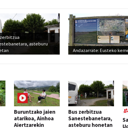
 zerbitzua
estebanetara, asteburu
etan
Andazarrate: Eusteko kem
Buruntzako jaien
Bus zerbitzua
atarikoa, Ainhoa
Sanestebanetara,
Sa
Aiertzarekin
asteburu honetan
Ud