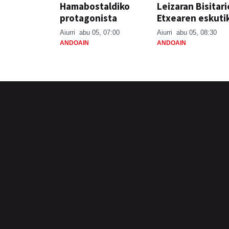
Hamabostaldiko
Leizaran Bisitar
protagonista
Etxearen eskuti
Aiurri
abu 05, 07:00
Aiurri
abu 05, 08:30
ANDOAIN
ANDOAIN