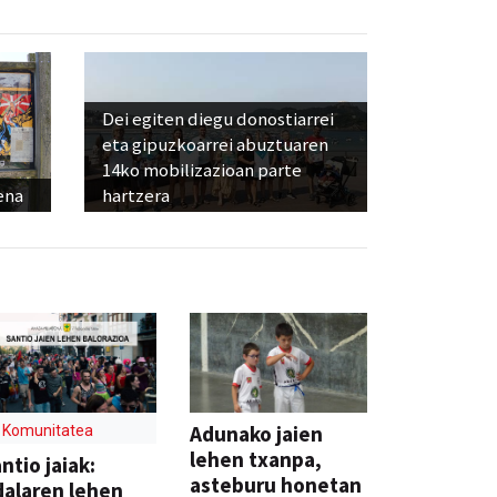
Dei egiten diegu donostiarrei
eta gipuzkoarrei abuztuaren
14ko mobilizazioan parte
ena
hartzera
Adunako jaien
Komunitatea
lehen txanpa,
ntio jaiak:
asteburu honetan
alaren lehen