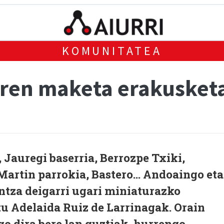
KOMUNITATEA
aren maketa erakusket
, Jauregi baserria, Berrozpe Txiki,
Martin parrokia, Bastero... Andoaingo eta
ntza deigarri ugari miniaturazko
u Adelaida Ruiz de Larrinagak. Orain
o dira bere lan guztiak, hurrengo