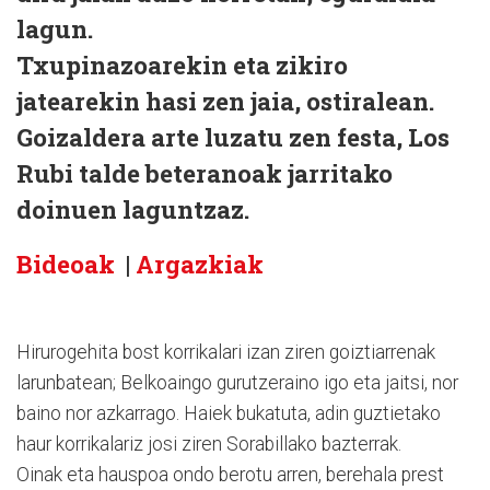
lagun.
Txupinazoarekin eta zikiro
jatearekin hasi zen jaia, ostiralean.
Goizaldera arte luzatu zen festa, Los
Rubi talde beteranoak jarritako
doinuen laguntzaz.
Bideoak
|
Argazkiak
Hirurogehita bost korrikalari izan ziren goiztiarrenak
larunbatean; Belkoaingo gurutzeraino igo eta jaitsi, nor
baino nor azkarrago. Haiek bukatuta, adin guztietako
haur korrikalariz josi ziren Sorabillako bazterrak.
Oinak eta hauspoa ondo berotu arren, berehala prest