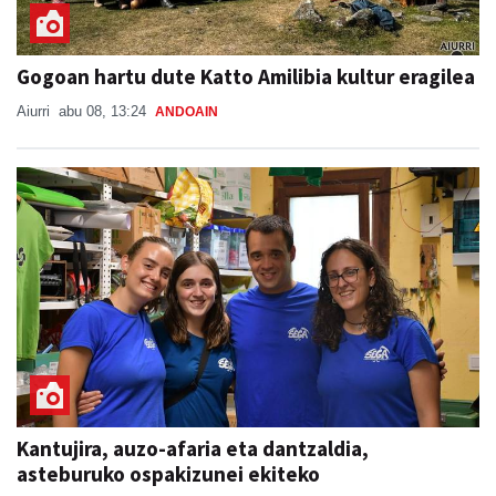
Gogoan hartu dute Katto Amilibia kultur eragilea
Aiurri
abu 08, 13:24
ANDOAIN
Kantujira, auzo-afaria eta dantzaldia,
asteburuko ospakizunei ekiteko