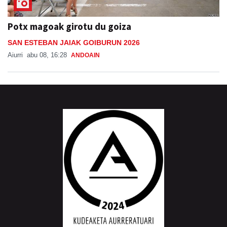
Potx magoak girotu du goiza
SAN ESTEBAN JAIAK GOIBURUN 2026
Aiurri
abu 08, 16:28
ANDOAIN