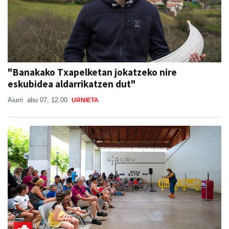
"Banakako Txapelketan jokatzeko nire
eskubidea aldarrikatzen dut"
Aiurri
abu 07, 12:00
URNIETA