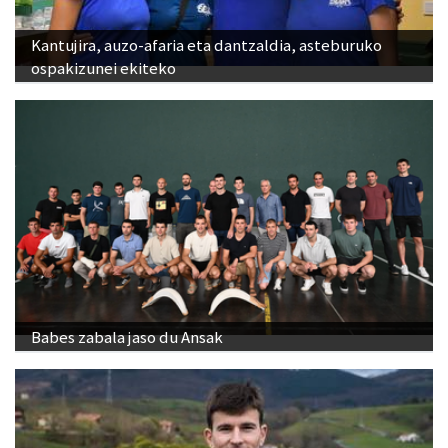
Kantujira, auzo-afaria eta dantzaldia, asteburuko
ospakizunei ekiteko
Babes zabala jaso du Ansak