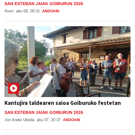
SAN ESTEBAN JAIAK GOIBURUN 2026
Aiurri
abu 08, 09:31
ANDOAIN
Kantujira taldearen saioa Goiburuko festetan
SAN ESTEBAN JAIAK GOIBURUN 2026
Jon Ander Ubeda
abu 07, 20:37
ANDOAIN