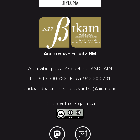
Aiurri.eus - Erroitz BM
Arantzibia plaza, 4-5 behea | ANDOAIN
Tel.: 943 300 732 | Faxa: 943 300 731
andoain@aiurri.eus | idazkaritza@aiurri.eus
Codesyntaxek garatua