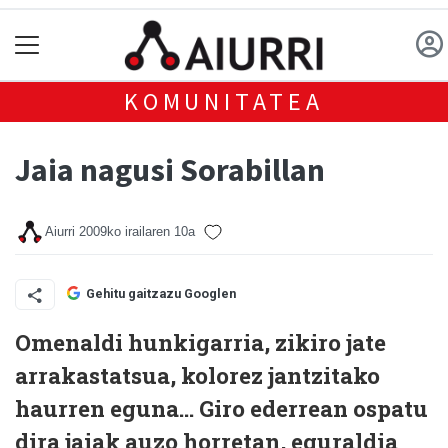
KOMUNITATEA
Jaia nagusi Sorabillan
Aiurri
2009ko irailaren 10a
Gehitu gaitzazu Googlen
Omenaldi hunkigarria, zikiro jate
arrakastatsua, kolorez jantzitako
haurren eguna... Giro ederrean ospatu
dira jaiak auzo horretan, eguraldia