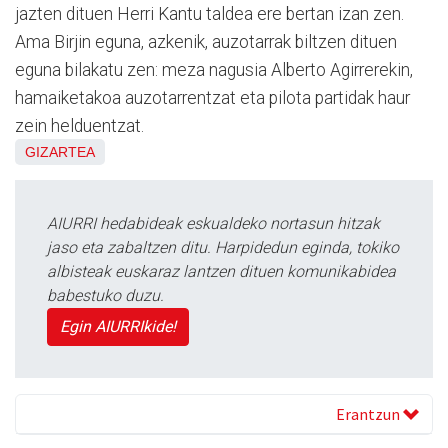
jazten dituen Herri Kantu taldea ere bertan izan zen.
Ama Birjin eguna, azkenik, auzotarrak biltzen dituen
eguna bilakatu zen: meza nagusia Alberto Agirrerekin,
hamaiketakoa auzotarrentzat eta pilota partidak haur
zein helduentzat.
GIZARTEA
AIURRI hedabideak eskualdeko nortasun hitzak
jaso eta zabaltzen ditu. Harpidedun eginda, tokiko
albisteak euskaraz lantzen dituen komunikabidea
babestuko duzu.
Egin AIURRIkide!
Erantzun