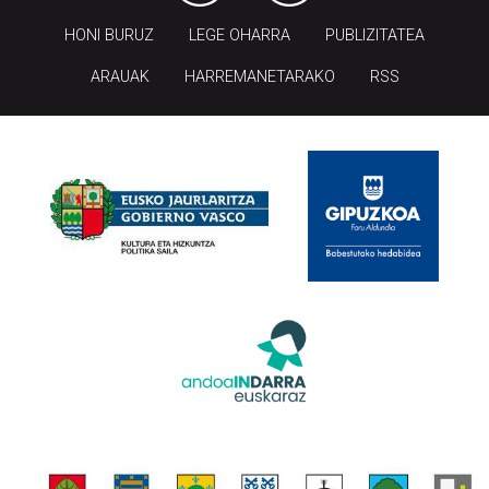
HONI BURUZ
LEGE OHARRA
PUBLIZITATEA
ARAUAK
HARREMANETARAKO
RSS