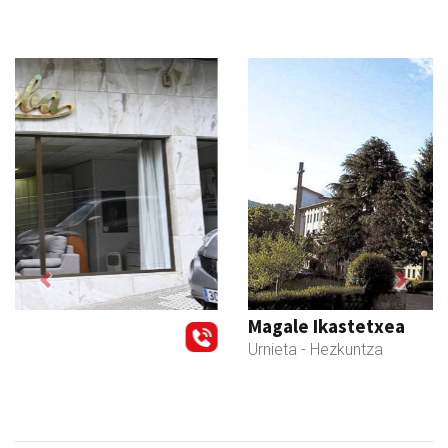
Previous
Next
Magale Ikastetxea
Urnieta
- Hezkuntza