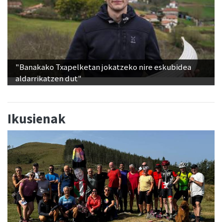
"Banakako Txapelketan jokatzeko nire eskubidea
aldarrikatzen dut"
Ikusienak