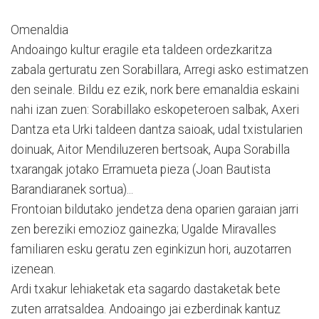
Omenaldia
Andoaingo kultur eragile eta taldeen ordezkaritza
zabala gerturatu zen Sorabillara, Arregi asko estimatzen
den seinale. Bildu ez ezik, nork bere emanaldia eskaini
nahi izan zuen: Sorabillako eskopeteroen salbak, Axeri
Dantza eta Urki taldeen dantza saioak, udal txistularien
doinuak, Aitor Mendiluzeren bertsoak, Aupa Sorabilla
txarangak jotako Erramueta pieza (Joan Bautista
Barandiaranek sortua)...
Frontoian bildutako jendetza dena oparien garaian jarri
zen bereziki emozioz gainezka; Ugalde Miravalles
familiaren esku geratu zen eginkizun hori, auzotarren
izenean.
Ardi txakur lehiaketak eta sagardo dastaketak bete
zuten arratsaldea. Andoaingo jai ezberdinak kantuz