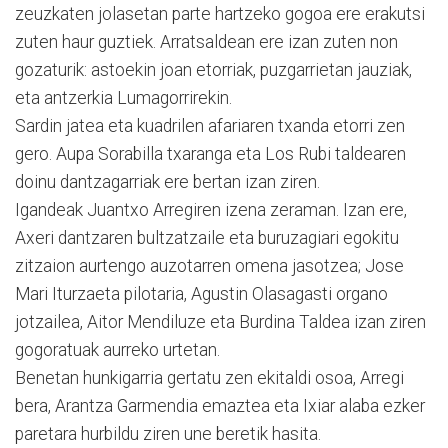
zeuzkaten jolasetan parte hartzeko gogoa ere erakutsi
zuten haur guztiek. Arratsaldean ere izan zuten non
gozaturik: astoekin joan etorriak, puzgarrietan jauziak,
eta antzerkia Lumagorrirekin.
Sardin jatea eta kuadrilen afariaren txanda etorri zen
gero. Aupa Sorabilla txaranga eta Los Rubi taldearen
doinu dantzagarriak ere bertan izan ziren.
Igandeak Juantxo Arregiren izena zeraman. Izan ere,
Axeri dantzaren bultzatzaile eta buruzagiari egokitu
zitzaion aurtengo auzotarren omena jasotzea; Jose
Mari Iturzaeta pilotaria, Agustin Olasagasti organo
jotzailea, Aitor Mendiluze eta Burdina Taldea izan ziren
gogoratuak aurreko urtetan.
Benetan hunkigarria gertatu zen ekitaldi osoa, Arregi
bera, Arantza Garmendia emaztea eta Ixiar alaba ezker
paretara hurbildu ziren une beretik hasita.