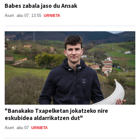
Babes zabala jaso du Ansak
Aiurri
abu 07, 13:55
URNIETA
"Banakako Txapelketan jokatzeko nire
eskubidea aldarrikatzen dut"
Aiurri
abu 07
URNIETA