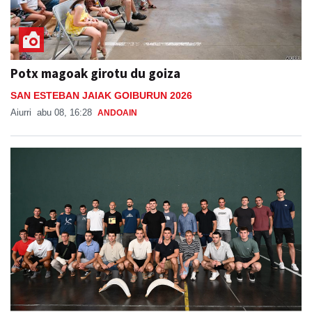
Potx magoak girotu du goiza
SAN ESTEBAN JAIAK GOIBURUN 2026
Aiurri
abu 08, 16:28
ANDOAIN