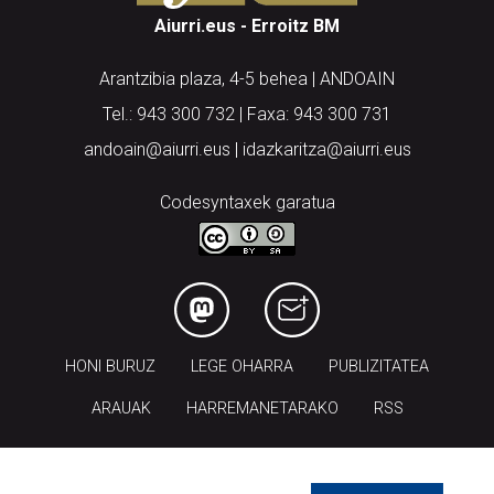
Aiurri.eus - Erroitz BM
Arantzibia plaza, 4-5 behea | ANDOAIN
Tel.: 943 300 732 | Faxa: 943 300 731
andoain@aiurri.eus | idazkaritza@aiurri.eus
Codesyntaxek garatua
HONI BURUZ
LEGE OHARRA
PUBLIZITATEA
ARAUAK
HARREMANETARAKO
RSS