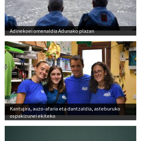
Adinekoei omenaldia Adunako plazan
Kantujira, auzo-afaria eta dantzaldia, asteburuko
ospakizunei ekiteko