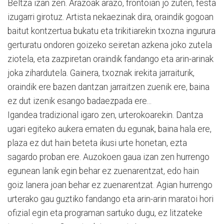
Beltza izan zen. Arazoak arazo, frontoian jo zuten, festa
izugarri girotuz. Artista nekaezinak dira, oraindik gogoan
baitut kontzertua bukatu eta trikitiarekin txozna ingurura
gerturatu ondoren goizeko seiretan azkena joko zutela
ziotela, eta zazpiretan oraindik fandango eta arin-arinak
joka zihardutela. Gainera, txoznak irekita jarraiturik,
oraindik ere bazen dantzan jarraitzen zuenik ere, baina
ez dut izenik esango badaezpada ere...
Igandea tradizional igaro zen, urterokoarekin. Dantza
ugari egiteko aukera ematen du egunak, baina hala ere,
plaza ez dut hain beteta ikusi urte honetan, ezta
sagardo proban ere. Auzokoen gaua izan zen hurrengo
egunean lanik egin behar ez zuenarentzat, edo hain
goiz lanera joan behar ez zuenarentzat. Agian hurrengo
urterako gau guztiko fandango eta arin-arin maratoi hori
ofizial egin eta programan sartuko dugu, ez litzateke