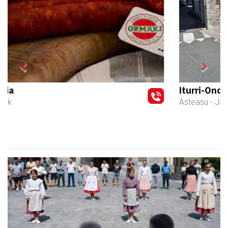
Previous
Next
Iturri-Ondo jatetxea
Asteasu
- Jatetxeak