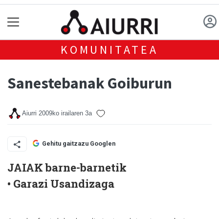
KOMUNITATEA
Sanestebanak Goiburun
Aiurri
2009ko irailaren 3a
Gehitu gaitzazu Googlen
JAIAK barne-barnetik
• Garazi Usandizaga