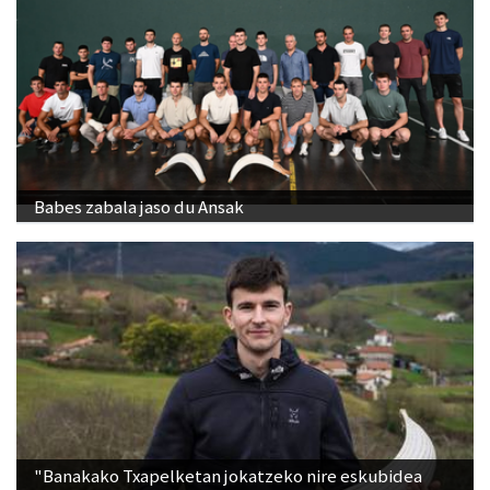
Babes zabala jaso du Ansak
"Banakako Txapelketan jokatzeko nire eskubidea