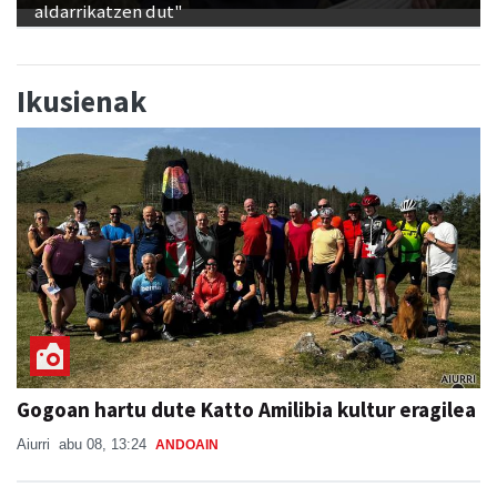
aldarrikatzen dut"
Ikusienak
Gogoan hartu dute Katto Amilibia kultur eragilea
Aiurri
abu 08, 13:24
ANDOAIN