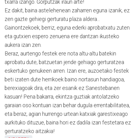
txarra izango. Gorputzak iraun arte!
Ez dakit, baina astelehenean zaharren eguna izanik, ez
zen gazte gehiegi gerturatu plaza aldera...
Gainontzekoek, berriz, eguna ederki aprobatxatu zuten
eta gutxien espero zenuena ere dantzan ikusteko
aukera izan zen.
Beraz, aurtengo festek ere nota altu-altu batekin
aprobatu dute, batzuetan jende gehiago gerturatzea
eskertuko genukeen arren. Izan ere, auzoetako festek
beti izaten dute herrikoek baino nortasun handiagoa,
berexiagoak dira, eta zer esanik ez Sanestebanen
kasuan! Pena bakarra, ekintza guztiak antolatzeko
garaian oso kontuan izan behar dugula errentabilitatea,
eta beraz, agian hurrengo urtean katxiak garestixeago
aurkituko dituzue, baina hori ez dadila izan festetara ez
gerturatzeko aitzakia!