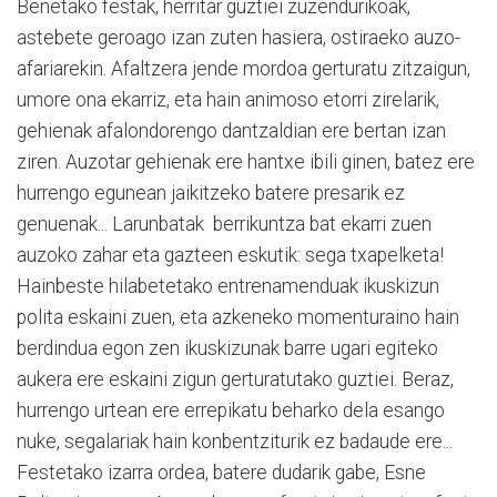
Benetako festak, herritar guztiei zuzendurikoak,
astebete geroago izan zuten hasiera, ostiraeko auzo-
afariarekin. Afaltzera jende mordoa gerturatu zitzaigun,
umore ona ekarriz, eta hain animoso etorri zirelarik,
gehienak afalondorengo dantzaldian ere bertan izan
ziren. Auzotar gehienak ere hantxe ibili ginen, batez ere
hurrengo egunean jaikitzeko batere presarik ez
genuenak... Larunbatak berrikuntza bat ekarri zuen
auzoko zahar eta gazteen eskutik: sega txapelketa!
Hainbeste hilabetetako entrenamenduak ikuskizun
polita eskaini zuen, eta azkeneko momenturaino hain
berdindua egon zen ikuskizunak barre ugari egiteko
aukera ere eskaini zigun gerturatutako guztiei. Beraz,
hurrengo urtean ere errepikatu beharko dela esango
nuke, segalariak hain konbentziturik ez badaude ere...
Festetako izarra ordea, batere dudarik gabe, Esne