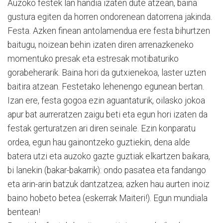
Auzoko festek lan handia izaten dute atzean, baina
gustura egiten da horren ondorenean datorrena jakinda.
Festa. Azken finean antolamendua ere festa bihurtzen
baitugu, noizean behin izaten diren arrenazkeneko
momentuko presak eta estresak motibaturiko
gorabeherarik. Baina hori da gutxienekoa, laster uzten
baitira atzean. Festetako lehenengo egunean bertan.
Izan ere, festa gogoa ezin aguantaturik, oilasko jokoa
apur bat aurreratzen zaigu beti eta egun hori izaten da
festak gerturatzen ari diren seinale. Ezin konparatu
ordea, egun hau gainontzeko guztiekin, dena alde
batera utzi eta auzoko gazte guztiak elkartzen baikara,
bi lanekin (bakar-bakarrik): ondo pasatea eta fandango
eta arin-arin batzuk dantzatzea; azken hau aurten inoiz
baino hobeto betea (eskerrak Maiteri!). Egun mundiala
bentean!