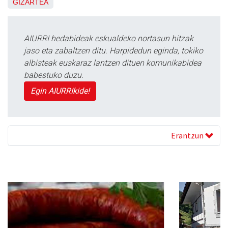
GIZARTEA
AIURRI hedabideak eskualdeko nortasun hitzak
jaso eta zabaltzen ditu. Harpidedun eginda, tokiko
albisteak euskaraz lantzen dituen komunikabidea
babestuko duzu.
Egin AIURRIkide!
Erantzun