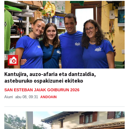
Kantujira, auzo-afaria eta dantzaldia,
asteburuko ospakizunei ekiteko
SAN ESTEBAN JAIAK GOIBURUN 2026
Aiurri
abu 08, 09:31
ANDOAIN