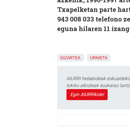
Txapelketan parte hart
943 008 033 telefono z
eguna hilaren 11 izang
GIZARTEA
URNIETA
AIURRI hedabideak eskualdeko n
tokiko albisteak euskaraz lan
Egin AIURRIkide!