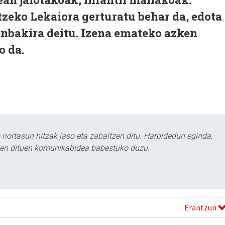
zeko Lekaiora gerturatu behar da, edota
enbakira deitu. Izena emateko azken
o da.
ortasun hitzak jaso eta zabaltzen ditu. Harpidedun eginda,
tzen dituen komunikabidea babestuko duzu.
Erantzun