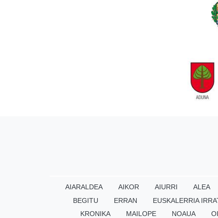
AIARALDEA
AIKOR
AIURRI
ALEA
BEGITU
ERRAN
EUSKALERRIA IRRA
KRONIKA
MAILOPE
NOAUA
O