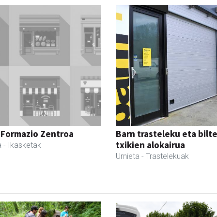
 Formazio Zentroa
Barn trasteleku eta bilt
txikien alokairua
a
- Ikasketak
Urnieta
- Trastelekuak