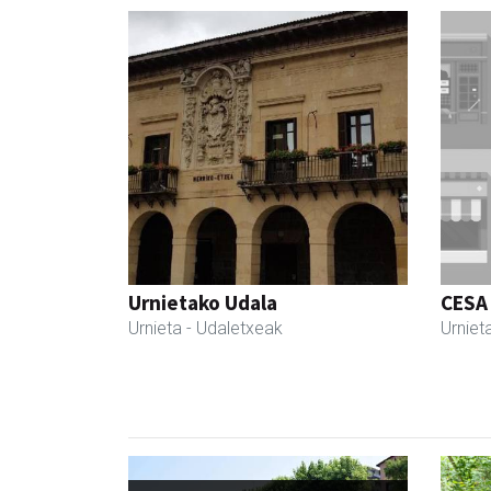
Urnietako Udala
CESA
Urnieta
- Udaletxeak
Urniet