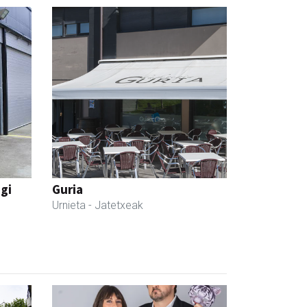
egi
Guria
Urnieta
- Jatetxeak