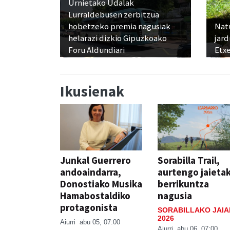
Urnietako Udalak
Lurraldebusen zerbitzua
hobetzeko premia nagusiak
Nat
helarazi dizkio Gipuzkoako
jard
Foru Aldundiari
Etx
Ikusienak
Junkal Guerrero
Sorabilla Trail,
andoaindarra,
aurtengo jaieta
Donostiako Musika
berrikuntza
Hamabostaldiko
nagusia
protagonista
SORABILLAKO JAIA
2026
Aiurri
abu 05, 07:00
Aiurri
abu 06, 07:00