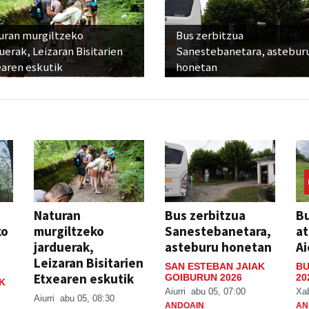
uran murgiltzeko
Bus zerbitzua
uerak, Leizaran Bisitarien
Sanestebanetara, astebur
earen eskutik
honetan
Naturan
Bus zerbitzua
Bu
ko
murgiltzeko
Sanestebanetara,
at
jarduerak,
asteburu honetan
Ai
Leizaran Bisitarien
SAN ESTEBAN JAIAK
BU
Etxearen eskutik
GOIBURUN 2026
20
K
Aiurri
abu 05, 07:00
Xa
Aiurri
abu 05, 08:30
ANDOAIN
AN