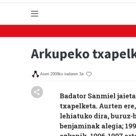
Arkupeko txapel
Aiurri
2009ko irailaren 3a
Badator Sanmiel jaieta
txapelketa. Aurten ere
lehiatuko dira, buruz-
benjaminak alegia; 199
azkenik, 1996-1997 art