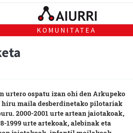
KOMUNITATEA
keta
n urtero ospatu izan ohi den Arkupeko
, hiru maila desberdinetako pilotariak
buru. 2000-2001 urte artean jaiotakoak,
8-1999 urte artekoak, alebinak eta
ean jaiotakoak, infantil mailakoak.