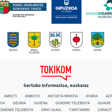
Gertuko informazioa, euskaraz
AMEZTI
ANBOTO
ANTXETA IRRATIA
ATARIA
AZP
TIA
GEURIA
GOIENA
GOIERRI TELEBISTA
GUAIXE
IZMENDI TELEBISTA
ORIO GUKA
TXINTXARRI
ZARAUT