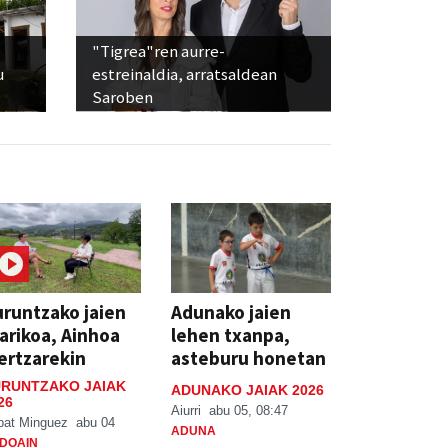
"Tigrea"ren aurre-
u
estreinaldia, arratsaldean
Saroben
runtzako jaien
Adunako jaien
arikoa, Ainhoa
lehen txanpa,
ertzarekin
asteburu honetan
RUNTZAKO JAIAK
ADUNAKO JAIAK 2026
26
Aiurri
abu 05, 08:47
bat Minguez
abu 04
ADUNA
DOAIN