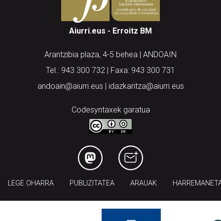
Aiurri.eus - Erroitz BM
Arantzibia plaza, 4-5 behea | ANDOAIN
Tel.: 943 300 732 | Faxa: 943 300 731
andoain@aiurri.eus | idazkaritza@aiurri.eus
Codesyntaxek garatua
LEGE OHARRA
PUBLIZITATEA
ARAUAK
HARREMANET