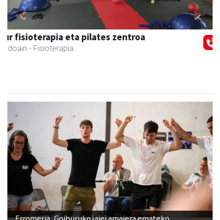
Previous
Next
Aita Larramendi Ikastola
Andoain
- Hezkuntza
Erromeria, Goiburuko jaiei amaiera emateko