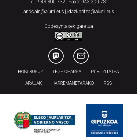
Tel.: 943 300 732 | Faxa: 943 300 731
andoain@aiurri.eus | idazkaritza@aiurri.eus
Codesyntaxek garatua
HONI BURUZ
LEGE OHARRA
PUBLIZITATEA
ARAUAK
HARREMANETARAKO
RSS