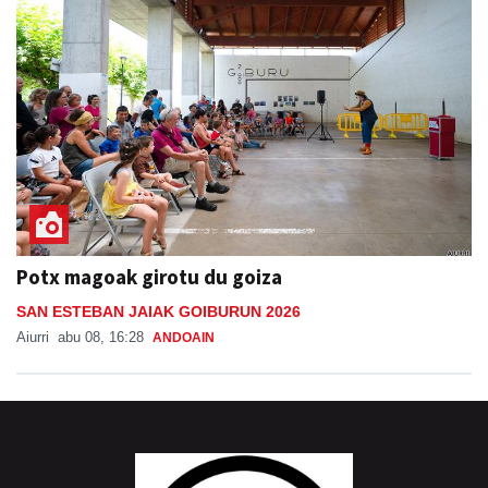
Potx magoak girotu du goiza
SAN ESTEBAN JAIAK GOIBURUN 2026
Aiurri
abu 08, 16:28
ANDOAIN