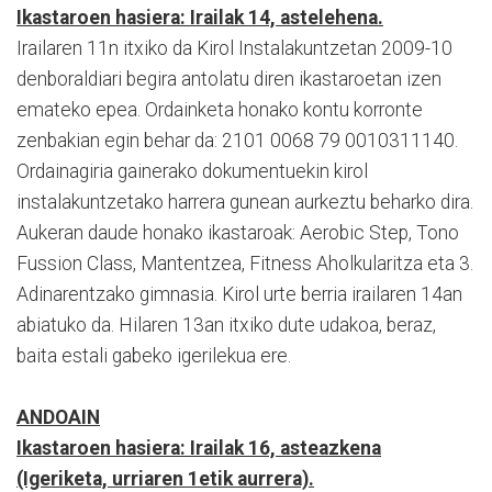
Ikastaroen hasiera: Irailak 14, astelehena.
Irailaren 11n itxiko da Kirol Instalakuntzetan 2009-10
denboraldiari begira antolatu diren ikastaroetan izen
emateko epea. Ordainketa honako kontu korronte
zenbakian egin behar da: 2101 0068 79 0010311140.
Ordainagiria gainerako dokumentuekin kirol
instalakuntzetako harrera gunean aurkeztu beharko dira.
Aukeran daude honako ikastaroak: Aerobic Step, Tono
Fussion Class, Mantentzea, Fitness Aholkularitza eta 3.
Adinarentzako gimnasia. Kirol urte berria irailaren 14an
abiatuko da. Hilaren 13an itxiko dute udakoa, beraz,
baita estali gabeko igerilekua ere.
ANDOAIN
Ikastaroen hasiera: Irailak 16, asteazkena
(Igeriketa, urriaren 1etik aurrera).