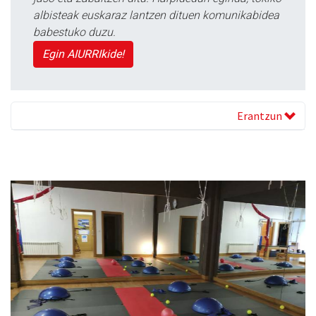
albisteak euskaraz lantzen dituen komunikabidea
babestuko duzu.
Egin AIURRIkide!
Erantzun