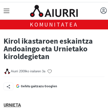
KOMUNITATEA
Kirol ikastaroen eskaintza
Andoaingo eta Urnietako
kiroldegietan
Aiurri
2009ko irailaren 3a
Gehitu gaitzazu Googlen
URNIETA