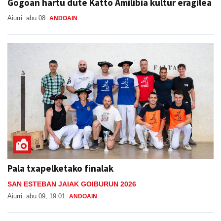
Gogoan hartu dute Katto Amilibia kultur eragilea
Aiurri
abu 08
ANDOAIN
Pala txapelketako finalak
SAN ESTEBAN JAIAK GOIBURUN 2026
Aiurri
abu 09, 19:01
ANDOAIN