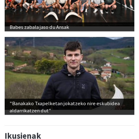
Babes zabala jaso du Ansak
"Banakako Txapelketan jokatzeko nire eskubidea
aldarrikatzen dut"
Ikusienak