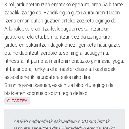
Kirol jardueretan izen emateko epea irailaren 5a bitarte
zabalik izango da. Handik egun gutxira, irailaren 10ean,
izena eman duten guztien arteko zozketa egingo da.
Allurraldeko erabiltzaileak dagoen eskaintzarekin
gustora direla eta, berrikuntzarik ez da izango kirol
jardueren eskaintzari dagokionez: igeriketa haur, gazte
eta helduentzat, aerobic-a, spining-a, aquagym-a,
fitness-a, fit-pump-a, mantenimenduzko gimnasia, yoga,
fit-balance-a, funky-a eta master class-a. Ikastaroak
astelehenetik larunbatera eskainiko dira.
Spinning-aren kasuan, eskaintza bikoiztu egingo da
bizikleten kopurua bikoiztu egin delako.
GIZARTEA
AIURRI hedabideak eskualdeko nortasun hitzak
jaso eta zabaltzen ditu. Harpidedun eginda, tokiko